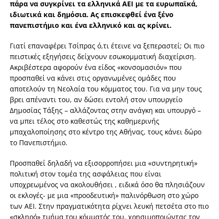
πάρα να συγκρίνει τα ελληνικά ΑΕΙ με τα ευρωπαϊκά,
ιδιωτικά και δημόσια. Ας επισκεφθεί ένα ξένο
πανεπιστήμιο και ένα ελληνικό και ας κρίνει.
Γιατί επαναφέρει Τσίπρας ό,τι έτεινε να ξεπεραστεί; Οι πιο
πειστικές εξηγήσεις δείχνουν εσωκομματική διαχείριση.
Ακριβέστερα αφορούν ένα είδος «κονσομασιόν» που
προσπαθεί να κάνει στις οργανωμένες ομάδες που
αποτελούν τη Νεολαία του κόμματος του. Για να μην τους
βρει απέναντι του, αν δώσει εντολή στον υπουργείο
Δημοσίας Τάξης – αλλάζοντας στην ανάγκη και υπουργό –
να μπει τέλος στο καθεστώς της καθημερινής
μπαχαλοποίησης στο κέντρο της Αθήνας, τους κάνει δώρο
το Πανεπιστήμιο.
Προσπαθεί δηλαδή να εξισορροπήσει μια «συντηρητική»
πολιτική στον τομέα της ασφάλειας που είναι
υποχρεωμένος να ακολουθήσει , ειδικά όσο θα πλησιάζουν
οι εκλογές- με μια «προοδευτική» παλινόρθωση στο χώρο
των ΑΕΙ. Στην πραγματικότητα ρίχνει λευκή πετσέτα στο πιο
«σκληρό» τμήμα του κόμματός του, χρησιμοποιώντας τον