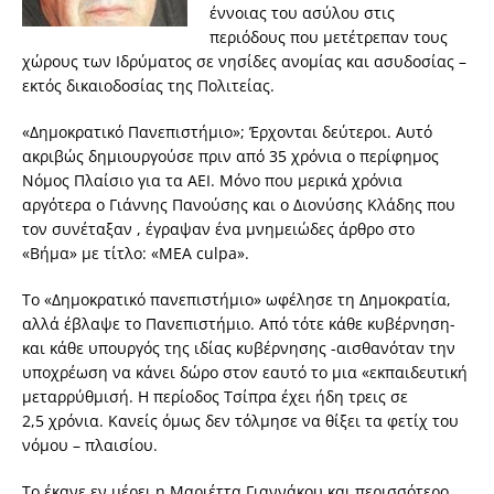
έννοιας του ασύλου στις
περιόδους που μετέτρεπαν τους
χώρους των Ιδρύματος σε νησίδες ανομίας και ασυδοσίας –
εκτός δικαιοδοσίας της Πολιτείας.
«Δημοκρατικό Πανεπιστήμιο»; Έρχονται δεύτεροι. Αυτό
ακριβώς δημιουργούσε πριν από 35 χρόνια ο περίφημος
Νόμος Πλαίσιο για τα ΑΕΙ. Μόνο που μερικά χρόνια
αργότερα ο Γιάννης Πανούσης και ο Διονύσης Κλάδης που
τον συνέταξαν , έγραψαν ένα μνημειώδες άρθρο στο
«Βήμα» με τίτλο: «MEA culpa».
Το «Δημοκρατικό πανεπιστήμιο» ωφέλησε τη Δημοκρατία,
αλλά έβλαψε το Πανεπιστήμιο. Από τότε κάθε κυβέρνηση-
και κάθε υπουργός της ιδίας κυβέρνησης -αισθανόταν την
υποχρέωση να κάνει δώρο στον εαυτό το μια «εκπαιδευτική
μεταρρύθμισή. Η περίοδος Τσίπρα έχει ήδη τρεις σε
2,5 χρόνια. Κανείς όμως δεν τόλμησε να θίξει τα φετίχ του
νόμου – πλαισίου.
Το έκανε εν μέρει η Μαριέττα Γιαννάκου και περισσότερο