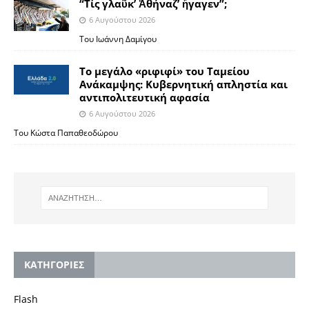
“Τίς γλαῦκ’ Ἀθήναζ’ ἤγαγεν”;
6 Αυγούστου 2026
Του Ιωάννη Δαμίγου
Το μεγάλο «ριφιφί» του Ταμείου
Ανάκαμψης: Κυβερνητική απληστία και
αντιπολιτευτική αφασία
6 Αυγούστου 2026
Του Κώστα Παπαθεοδώρου
KΑΤΗΓΟΡΙΕΣ
Flash