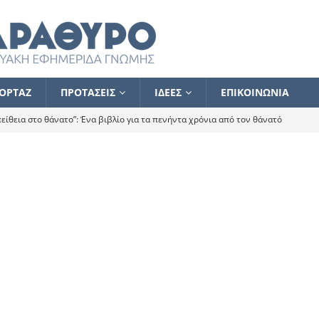
ΟΡΤΑΖ
ΠΡΟΤΑΣΕΙΣ
ΙΔΕΕΣ
ΕΠΙΚΟΙΝΩΝΙΑ
ίθεια στο θάνατο”: Ένα βιβλίο για τα πενήντα χρόνια από τον θάνατό
α το ποιος κοροϊδεύει ποιον Αλέξη
ΑΝΑΓΝΩΣΕΙΣ
 ισχυρίστηκα ότι δεν υπάρχει παρακολούθηση και κέντρο το οποίο
τεί θερμά όσους σπεύδουν να το ενισχύσουν – Συνεχίζουμε
FLASH
ίας θα κινηθεί στην αντίθετη κατεύθυνση
ΑΝΑΓΝΩΣΕΙΣ
ΠΡΟΣΩΠΟΓΡΑΦΙΕΣ
ίλημμα των εκλογών
ΑΝΑΓΝΩΣΕΙΣ