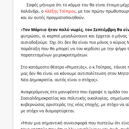
Σαφές μήνυμα ότι το κόμμα του θα είναι έτοιμο μέχ
Χαλάνδρι, ο
Αλέξης Τσίπρας
, με τον πρώην πρωθυπουργό
και αν αυτές πραγματοποιηθούν.
«
Τον Μάρτιο ήταν πολύ νωρίς, τον Σεπτέμβρη θα είν
φυτρώσει, οι καρποί μεγαλώνουνε και έρχεται ο μήνας
αισιοδοξούμε. Όχι ότι δεν θα είναι πια μόνος ο κύριος
παράταξη που θα μπορεί να τον κερδίσει με την ψήφο τ
παρατεταμένων χειροκροτημάτων.
Στο κατάμεστο θέατρο «Ρεματιάς», ο κ.Τσίπρας, τόνισε 
μας δεν θα είναι να κάνουμε αντιπολίτευση στον Μητ
Νέα Δημοκρατία, αυτός είναι ο στόχος».
Αναφερόμενος στο μανιφέστο που έγραψε η ομάδα του 
Σοσιαλδημοκρατίας και πολιτικής οικολογίας, σημείωσ
κυβερνώσας αριστεράς της νέας εποχής, με στόχο να α
με στόχο να διαμαρτύρεται.
«Ήταν μια σημαντική συνεισφορά που πιστεύω ότι είνα