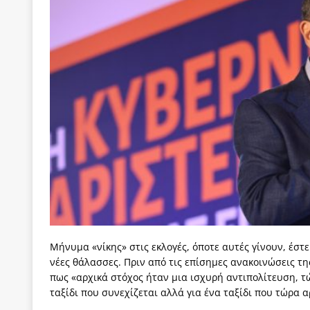
[ 3 Αυγούστου 2026 ]
Γιατί λιγοστεύουν «τα χρόνι
εμβληματικό «Πολίτη Κέιν»
ΠΑΡΕΜΒΑΣΕΙΣ
[ 3 Αυγούστου 2026 ]
Το Νομικό DNA του Υπερταμ
[ 3 Αυγούστου 2026 ]
Το γάλλιο και η γεωπολιτική
[ 3 Αυγούστου 2026 ]
«Εδοξάσθη κρυπτομένη και 
ΠΑΡΕΜΒΑΣΕΙΣ
[ 3 Αυγούστου 2026 ]
Να σπάσουμε τους δήμους ή
[ 2 Αυγούστου 2026 ]
Σκορδαλιά χωρίς σκόρδο: Η
Μήνυμα «νίκης» στις εκλογές, όποτε αυτές γίνουν, έστ
νέες θάλασσες. Πριν από τις επίσημες ανακοινώσεις τ
πως «αρχικά στόχος ήταν μια ισχυρή αντιπολίτευση, τ
ταξίδι που συνεχίζεται αλλά για ένα ταξίδι που τώρα α