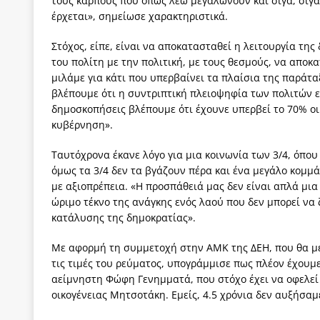
τους καρπούς που όπως λέω μεγαλώνουν και σιγά, σιγά 
έρχεται», σημείωσε χαρακτηριστικά.
Στόχος, είπε, είναι να αποκατασταθεί η λειτουργία τη
του πολίτη με την πολιτική, με τους θεσμούς, να αποκ
μιλάμε για κάτι που υπερβαίνει τα πλαίσια της παράτ
βλέπουμε ότι η συντριπτική πλειοψηφία των πολιτών ε
δημοσκοπήσεις βλέπουμε ότι έχουνε υπερβεί το 70% οι 
κυβέρνηση».
Ταυτόχρονα έκανε λόγο για μια κοινωνία των 3/4, όπου 
όμως τα 3/4 δεν τα βγάζουν πέρα και ένα μεγάλο κομμά
με αξιοπρέπεια. «Η προσπάθειά μας δεν είναι απλά μι
ώριμο τέκνο της ανάγκης ενός λαού που δεν μπορεί να ζ
κατάλυσης της δημοκρατίας».
Με αφορμή τη συμμετοχή στην ΑΜΚ της ΔΕΗ, που θα με
τις τιμές του ρεύματος, υπογράμμισε πως πλέον έχουμε
αείμνηστη Φώφη Γενημματά, που στόχο έχει να οφελεί 
οικογένειας Μητσοτάκη. Εμείς, 4.5 χρόνια δεν αυξήσαμ