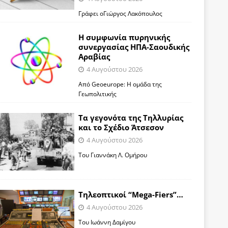
Γράφει οΓιώργος Λακόπουλος
Η συμφωνία πυρηνικής
συνεργασίας ΗΠΑ-Σαουδικής
Αραβίας
4 Αυγούστου 2026
Από Geoeurope: H ομάδα της
Γεωπολιτικής
Τα γεγονότα της Τηλλυρίας
και το Σχέδιο Άτσεσον
4 Αυγούστου 2026
Toυ Γιαννάκη Λ. Ομήρου
Tηλεοπτικοί “Mega-Fiers”…
4 Αυγούστου 2026
Toυ Ιωάννη Δαμίγου