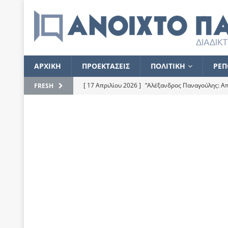
ΑΡΧΙΚΗ
ΠΡΟΕΚΤΑΣΕΙΣ
ΠΟΛΙΤΙΚΗ
ΡΕΠ
[ 17 Απριλίου 2026 ]
“Αλέξανδρος Παναγούλης: Απε
FRESH
του
ΕΠΙΛΟΓΕΣ
[ 17 Φεβρουαρίου 2026 ]
Απορίες και η απορία γι
[ 7 Νοεμβρίου 2022 ]
Kυρ. Μητσοτάκης: “Ουδέποτε
χειρίζεται το λογισμικό Predator”
ΡΕΠΟΡΤΑΖ
[ 21 Ιουλίου 2021 ]
Το Ανοιχτό Παράθυρο ευχαρισ
[ 15 Σεπτεμβρίου 2020 ]
Το εκκρεμές της οικονομ
[ 14 Ιουλίου 2020 ]
Κ. Καραμανλής: Κασσάνδρα
[ 4 Ιουλίου 2020 ]
Το σκληρό φθινόπωρο και το δ