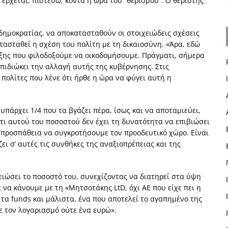
έρχεται, πιστεύω, κοντά η ώρα του “θερισμού”. Ο θεριστής
ς δημοκρατίας, να αποκατασταθούν οι στοιχειώδεις σχέσεις
ατασταθεί η σχέση του πολίτη με τη δικαιοσύνη. «Άρα, εδώ
αξης που φιλοδοξούμε να οικοδομήσουμε. Πράγματι, σήμερα
πιδιώκει την αλλαγή αυτής της κυβέρνησης. Στις
πολίτες που λένε ότι ήρθε η ώρα να φύγει αυτή η
υπάρχει 1/4 που τα βγάζει πέρα, ίσως και να αποταμιεύει,
τι αυτού του ποσοστού δεν έχει τη δυνατότητα να επιβιώσει
α προσπάθεια να συγκροτήσουμε τον προοδευτικό χώρο. Είναι
ει σ’ αυτές τις συνθήκες της αναξιοπρέπειας και της
ιώσει το ποσοστό του, συνεχίζοντας να διατηρεί στα ύψη
 να κάνουμε με τη «Μητσοτάκης LtD, όχι ΑΕ που είχε πει η
τα funds και μάλιστα, ένα που αποτελεί το αγαπημένο της
ε τον λογαριασμό ούτε ένα ευρώ».