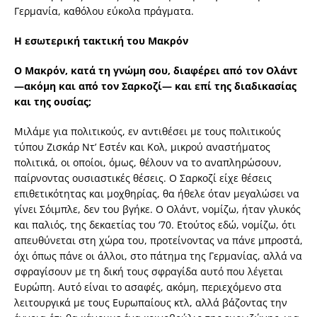
Γερμανία, καθόλου εύκολα πράγματα.
Η εσωτερική τακτική του Μακρόν
Ο Μακρόν, κατά τη γνώμη σου, διαφέρει από τον Ολάντ
—ακόμη και από τον Σαρκοζί— και επί της διαδικασίας
και της ουσίας;
Μιλάμε για πολιτικούς, εν αντιθέσει με τους πολιτικούς
τύπου Ζισκάρ Ντ’ Εστέν και Κολ, μικρού αναστήματος
πολιτικά, οι οποίοι, όμως, θέλουν να το αναπληρώσουν,
παίρνοντας ουσιαστικές θέσεις. Ο Σαρκοζί είχε θέσεις
επιθετικότητας και μοχθηρίας, θα ήθελε όταν μεγαλώσει να
γίνει Σόιμπλε, δεν του βγήκε. Ο Ολάντ, νομίζω, ήταν γλυκός
και παλιός, της δεκαετίας του ‘70. Ετούτος εδώ, νομίζω, ότι
απευθύνεται στη χώρα του, προτείνοντας να πάνε μπροστά,
όχι όπως πάνε οι άλλοι, στο πάτημα της Γερμανίας, αλλά να
σφραγίσουν με τη δική τους σφραγίδα αυτό που λέγεται
Ευρώπη. Αυτό είναι το ασαφές, ακόμη, περιεχόμενο στα
λειτουργικά με τους Ευρωπαίους κτλ, αλλά βάζοντας την