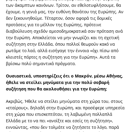
των άκαμπτων κανόνων. Τρίτον, αν εθελοτυφλήσουμε, θα
έχουμε, η γενιά μας, την ευθύνη θανάτου της Ευρώπης. Αν
δεν ξεκουνηθούμε. Τέταρτον, όσον αφορά τις δομικές
προτάσεις για το μέλλον της Ευρώπης, πρότεινε
διαβούλευση σχεδόν αμεσοδημοκρατικά σαν πρόταση ανά
την Ευρώπη. Αποκλείεται να μην γνωρίζει και τη σχετική
συζήτηση στην Ελλάδα, όπου πολλοί θεωρούν κακό να
ρωτάμε το λαό, αλλά εισήγαγε την έννοια «όχι πίσω από
κλειστές πόρτες η συζήτηση για την Ευρώπη». Αυτά τα
βρίσκω πολύ σημαντικά πράγματα.
Ουσιαστικά, υποστηρίζεις ότι ο Μακρόν, μέσω Αθήνας,
ήθελε να στείλει μηνύματα για την πολύ σοβαρή
συζήτηση που θα ακολουθήσει για την Ευρώπη;
Ακριβώς. Ήθελε να στείλει μηνύματα στη χώρα του, στους
«εταίρους», δηλαδή στην Ευρώπη, και προσέφερε υπηρεσία
στη χώρα που επισκεπτόταν, τη λαβωμένη πολλαπλά
Ελλάδα με το να πει «ανοίξτε και εσείς τη συζήτηση»,
εννοώντας, «που δεν τολμάτε να ζητήσετε το λόγο, παρά