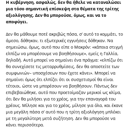
Η κυβέρνηση, ασφαλώς, δεν θα ήθελε να καταναλώσει
μια τόσο σημαντική επίσκεψη στα θέματα της τρίτης
αξιολόγησης. Δεν θα μπορούσε, όμως, και να το
αποφύγει.
Δεν θα μάθουμε ποτέ ακριβώς πόσα, σ’ αυτό το κομμάτι, το
άμεσο, δόθηκαν, τι εξωτερικές εγγυήσεις δόθηκαν. Να
σημειώσω, όμως, αυτό που είπε ο Μακρόν: «κάποια στιγμή
ελπίζω να μπορέσουμε να βοηθήσουμε», εμείς η Γαλλία,
δηλαδή. Αυτό μπορεί να σημαίνει ένα πράγμα: «ελπίζω ότι
θα συνεχίσετε τις μεταρρυθμίσεις, δεν θα αποστείτε των
συμφωνιών– υποσχέσεων που έχετε κάνει». Μπορεί να
σημαίνει όμως ότι ελπίζει ότι οι συσχετισμοί θα είναι
τέτοιοι, ώστε να μπορέσουν να βοηθήσουν. Πάντως δεν
επιβεβαιώθηκε, αυτό που προετοίμαζαν μερικοί ως κλίμα,
ότι δεν θα μιλήσει για το χρέος, για την επαναγορά του
χρέους. Μίλησε και για το χρέος, μίλησε για όλα, και έκανε
μια μεγάλη πάσα σ’ αυτό που η τρίτη αξιολόγηση μπλέκει
με τη μεγαλύτερη μετά συζήτηση. Δεν θα μπορούσε να
κάνει περισσότερα.