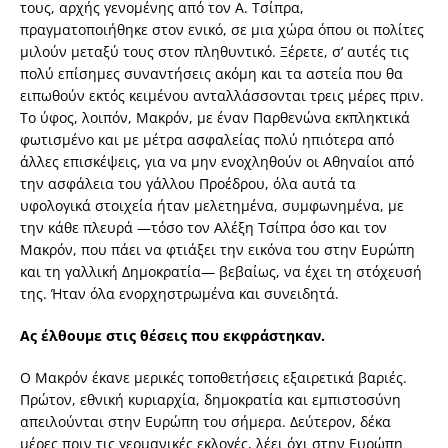
τους, αρχής γενομένης από τον Α. Τσίπρα,
πραγματοποιήθηκε στον ενικό, σε μια χώρα όπου οι πολίτες
μιλούν μεταξύ τους στον πληθυντικό. Ξέρετε, σ’ αυτές τις
πολύ επίσημες συναντήσεις ακόμη και τα αστεία που θα
ειπωθούν εκτός κειμένου ανταλλάσσονται τρεις μέρες πριν.
Το ύφος, λοιπόν, Μακρόν, με έναν Παρθενώνα εκπληκτικά
φωτισμένο και με μέτρα ασφαλείας πολύ ηπιότερα από
άλλες επισκέψεις, για να μην ενοχληθούν οι Αθηναίοι από
την ασφάλεια του γάλλου Προέδρου, όλα αυτά τα
υφολογικά στοιχεία ήταν μελετημένα, συμφωνημένα, με
την κάθε πλευρά —τόσο τον Αλέξη Τσίπρα όσο και τον
Μακρόν, που πάει να φτιάξει την εικόνα του στην Ευρώπη
και τη γαλλική Δημοκρατία— βεβαίως, να έχει τη στόχευσή
της. Ήταν όλα ενορχηστρωμένα και συνειδητά.
Ας έλθουμε στις θέσεις που εκφράστηκαν.
Ο Μακρόν έκανε μερικές τοποθετήσεις εξαιρετικά βαριές.
Πρώτον, εθνική κυριαρχία, δημοκρατία και εμπιστοσύνη
απειλούνται στην Ευρώπη του σήμερα. Δεύτερον, δέκα
μέρες πριν τις γερμανικές εκλογές, λέει όχι στην Ευρώπη