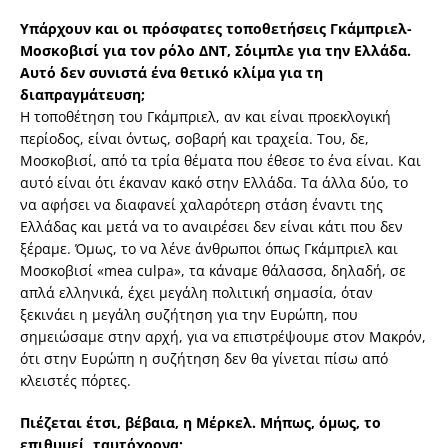
Υπάρχουν και οι πρόσφατες τοποθετήσεις Γκάμπριελ-
Μοσκοβισί για τον ρόλο ΔΝΤ, Σόιμπλε για την Ελλάδα.
Αυτό δεν συνιστά ένα θετικό κλίμα για τη
διαπραγμάτευση;
Η τοποθέτηση του Γκάμπριελ, αν και είναι προεκλογική
περίοδος, είναι όντως, σοβαρή και τραχεία. Του, δε,
Μοσκοβισί, από τα τρία θέματα που έθεσε το ένα είναι. Και
αυτό είναι ότι έκαναν κακό στην Ελλάδα. Τα άλλα δύο, το
να αφήσει να διαφανεί χαλαρότερη στάση έναντι της
Ελλάδας και μετά να το αναιρέσει δεν είναι κάτι που δεν
ξέραμε. Όμως, το να λένε άνθρωποι όπως Γκάμπριελ και
Μοσκοβισί «mea culpa», τα κάναμε θάλασσα, δηλαδή, σε
απλά ελληνικά, έχει μεγάλη πολιτική σημασία, όταν
ξεκινάει η μεγάλη συζήτηση για την Ευρώπη, που
σημειώσαμε στην αρχή, για να επιστρέψουμε στον Μακρόν,
ότι στην Ευρώπη η συζήτηση δεν θα γίνεται πίσω από
κλειστές πόρτες.
Πιέζεται έτσι, βέβαια, η Μέρκελ. Μήπως, όμως, το
επιθυμεί, ταυτόχρονα;