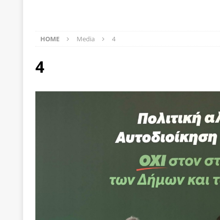
[ 22 Μαΐου 2020 ]
Μακάριος Λαζαρίδης: Έργο!
Π
[ 4 Αυγούστου 2026 ]
Θα ανήκεις όπου ανήκει το 
HOME
Media
4
[ 4 Αυγούστου 2026 ]
Η γενεαλογία του φασισμού
4
ΠΑΡΕΜΒΑΣΕΙΣ
[ 4 Αυγούστου 2026 ]
Εφημερίδα «Εστία»: Όταν η 
[ 4 Αυγούστου 2026 ]
Η συμφωνία πυρηνικής συν
[ 4 Αυγούστου 2026 ]
Τα γεγονότα της Τηλλυρίας 
[ 4 Αυγούστου 2026 ]
Tηλεοπτικοί “Mega-Fiers”…
[ 4 Αυγούστου 2026 ]
Κώστας Τσουκαλάς: Αντιπολ
[ 4 Αυγούστου 2026 ]
Ο Ιωάννης Μεταξάς και η 4
δικτάτορας
ΕΠΙΛΟΓΕΣ
[ 3 Αυγούστου 2026 ]
Η ελευθεροτυπία δεν απειλε
[ 3 Αυγούστου 2026 ]
ΠΑΣΟΚ ή ΕΛ.ΑΣ.; Γιατί η μά