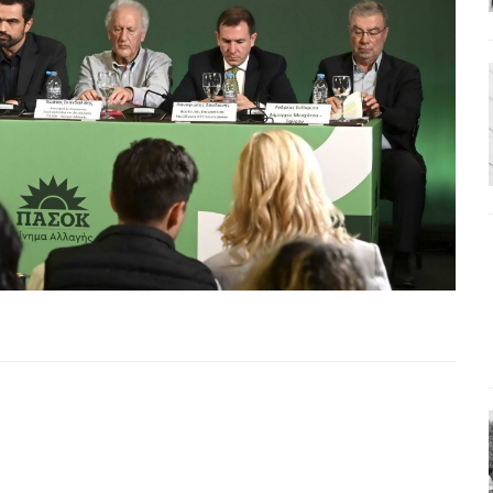
ΑΠΟΨΕΙΣ
ς παράταξης: Ο λαός θέλει, αλλά τα κόμματα της αντιπολίτευσης δεν
α της αθωότητας;» Το «αίνιγμα»και η «λύση» του μέσα από τον
είου και οι Ρήτρες του ESM
ΑΠΟΨΕΙΣ
 ισχύς για την Ελλάδα
ΑΠΟΨΕΙΣ
εγελοιοποιήθη εμφανιζόμενη»: Το άδοξο βήμα της Μ. Καρυστιανού