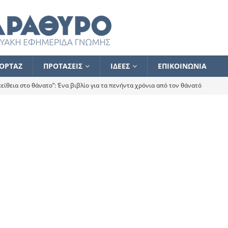
ΟΡΤΑΖ
ΠΡΟΤΑΣΕΙΣ
ΙΔΕΕΣ
ΕΠΙΚΟΙΝΩΝΙΑ
ίθεια στο θάνατο”: Ένα βιβλίο για τα πενήντα χρόνια από τον θάνατό
α το ποιος κοροϊδεύει ποιον Αλέξη
ΑΝΑΓΝΩΣΕΙΣ
 ισχυρίστηκα ότι δεν υπάρχει παρακολούθηση και κέντρο το οποίο
τεί θερμά όσους σπεύδουν να το ενισχύσουν – Συνεχίζουμε
FLASH
ίας θα κινηθεί στην αντίθετη κατεύθυνση
ΑΝΑΓΝΩΣΕΙΣ
ΠΡΟΣΩΠΟΓΡΑΦΙΕΣ
ίλημμα των εκλογών
ΑΝΑΓΝΩΣΕΙΣ