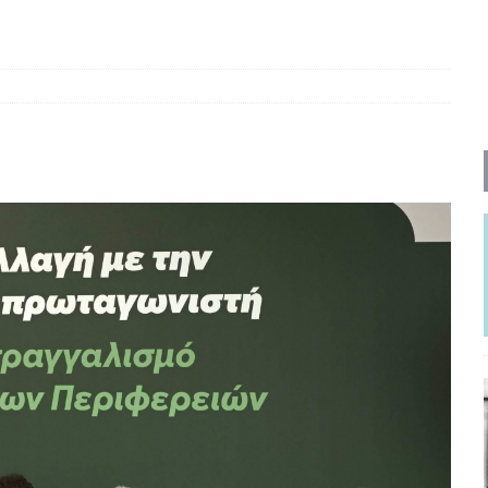
ΡΟΣΩΠΟΓΡΑΦΙΕΣ
νερό
ΑΝΑΓΝΩΣΕΙΣ
: από τον Αντιδιαφωτισμό στον ψηφιακό Κοινωνικό Δαρβινισμό
δημοσιογραφία βάζει τα χέρια της και βγάζει τα μάτια της
ΑΠΟΨΕΙΣ
εργασίας ΗΠΑ-Σαουδικής Αραβίας
ΑΠΟΨΕΙΣ
και το Σχέδιο Άτσεσον
ΑΠΟΨΕΙΣ
ΑΠΟΨΕΙΣ
ίτευση
ΠΡΟΒΟΛΕΣ
η Αυγούστου: Πώς ένας αποτυχημένος κοινοβουλευτικός έγινε
ίται και δεν εκβιάζεται
ΠΑΡΕΜΒΑΣΕΙΣ
χη της δεύτερης θέσης είναι (πολύ) ανοιχτή ακόμη. Προς αναμέτρηση