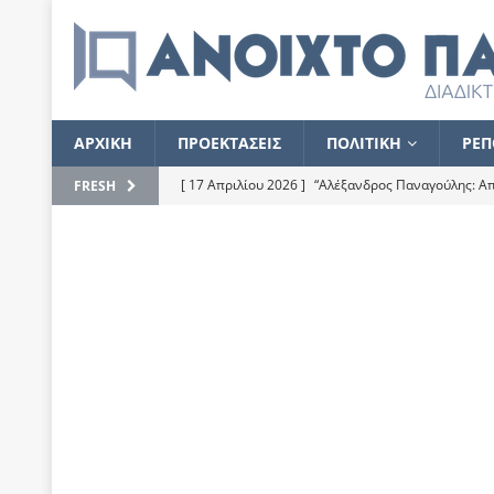
ΑΡΧΙΚΗ
ΠΡΟΕΚΤΑΣΕΙΣ
ΠΟΛΙΤΙΚΗ
ΡΕΠ
[ 17 Απριλίου 2026 ]
“Αλέξανδρος Παναγούλης: Απε
FRESH
του
ΕΠΙΛΟΓΕΣ
[ 17 Φεβρουαρίου 2026 ]
Απορίες και η απορία γι
[ 7 Νοεμβρίου 2022 ]
Kυρ. Μητσοτάκης: “Ουδέποτε
χειρίζεται το λογισμικό Predator”
ΡΕΠΟΡΤΑΖ
[ 21 Ιουλίου 2021 ]
Το Ανοιχτό Παράθυρο ευχαρισ
[ 15 Σεπτεμβρίου 2020 ]
Το εκκρεμές της οικονομ
[ 14 Ιουλίου 2020 ]
Κ. Καραμανλής: Κασσάνδρα
[ 4 Ιουλίου 2020 ]
Το σκληρό φθινόπωρο και το δ