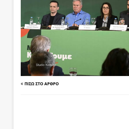
των δύο κομμάτων και όχι Ανδρουλάκη -Τσίπρα.
[ 3 Αυγούστου 2026 ]
Η τραγωδία της δημοκρατική
μπορούν να φέρουν την αλλαγή
ΠΡΟΕΚΤΑΣΕΙΣ
[ 3 Αυγούστου 2026 ]
Γιατί λιγοστεύουν «τα χρόνι
εμβληματικό «Πολίτη Κέιν»
ΠΑΡΕΜΒΑΣΕΙΣ
[ 3 Αυγούστου 2026 ]
Το Νομικό DNA του Υπερταμ
[ 3 Αυγούστου 2026 ]
Το γάλλιο και η γεωπολιτική
[ 3 Αυγούστου 2026 ]
«Εδοξάσθη κρυπτομένη και 
ΠΙΣΩ ΣΤΟ ΑΡΘΡΟ
ΠΑΡΕΜΒΑΣΕΙΣ