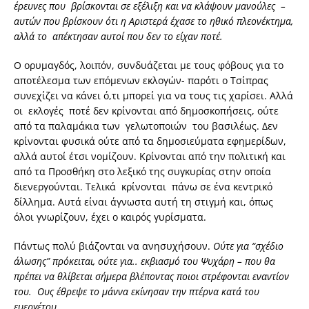
έρευνες που βρίσκονται σε εξέλιξη και να κλάψουν μανούλες –
αυτών που βρίσκουν ότι η Αριστερά έχασε το ηθικό πλεονέκτημα,
αλλά το απέκτησαν αυτοί που δεν το είχαν ποτέ.
Ο ορυμαγδός, λοιπόν, συνδυάζεται με τους φόβους για το
αποτέλεσμα των επόμενων εκλογών- παρότι ο Τσίπρας
συνεχίζει να κάνει ό,τι μπορεί για να τους τις χαρίσει. Αλλά
οι εκλογές ποτέ δεν κρίνονται από δημοσκοπήσεις, ούτε
από τα παλαμάκια των γελωτοποιών του βασιλέως. Δεν
κρίνονται φυσικά ούτε από τα δημοσιεύματα εφημερίδων,
αλλά αυτοί έτσι νομίζουν. Κρίνονται από την πολιτική και
από τα Προσθήκη στο λεξικό της συγκυρίας στην οποία
διενεργούνται. Τελικά κρίνονται πάνω σε ένα κεντρικό
δίλλημα. Αυτά είναι άγνωστα αυτή τη στιγμή και, όπως
όλοι γνωρίζουν, έχει ο καιρός γυρίσματα.
Πάντως πολύ βιάζονται να ανησυχήσουν.
Ούτε για “σχέδιο
άλωσης” πρόκειται, ούτε για.. εκβιασμό του Ψυχάρη – που θα
πρέπει να θλίβεται σήμερα βλέποντας ποιοι στρέφονται εναντίον
του.
Ους έθρεψε το μάννα εκίνησαν την πτέρνα κατά του
ευεργέτου.