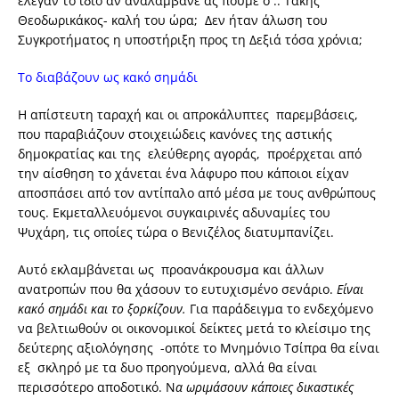
έλεγαν το ίδιο αν αναλάμβανε ας πούμε ο .. Τάκης
Θεοδωρικάκος- καλή του ώρα; Δεν ήταν άλωση του
Συγκροτήματος η υποστήριξη προς τη Δεξιά τόσα χρόνια;
Το διαβάζουν ως κακό σημάδι
Η απίστευτη ταραχή και οι απροκάλυπτες παρεμβάσεις,
που παραβιάζουν στοιχειώδεις κανόνες της αστικής
δημοκρατίας και της ελεύθερης αγοράς, προέρχεται από
την αίσθηση το χάνεται ένα λάφυρο που κάποιοι είχαν
αποσπάσει από τον αντίπαλο από μέσα με τους ανθρώπους
τους. Εκμεταλλευόμενοι συγκαιρινές αδυναμίες του
Ψυχάρη, τις οποίες τώρα ο Βενιζέλος διατυμπανίζει.
Αυτό εκλαμβάνεται ως προανάκρουσμα και άλλων
ανατροπών που θα χάσουν το ευτυχισμένο σενάριο.
Είναι
κακό σημάδι και το ξορκίζουν.
Για παράδειγμα το ενδεχόμενο
να βελτιωθούν οι οικονομικοί δείκτες μετά το κλείσιμο της
δεύτερης αξιολόγησης -οπότε το Μνημόνιο Τσίπρα θα είναι
εξ σκληρό με τα δυο προηγούμενα, αλλά θα είναι
περισσότερο αποδοτικό. Ν
α ωριμάσουν κάποιες δικαστικές