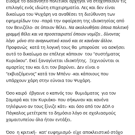
Είδαμε το αδιανόητο πολιτικοί αρχηγοί να στοχοποιούν τις
επιλογές ενός ιδιώτη επιχειρηματία. Λες και δεν είναι
δικαίωμα του Ψυχάρη να αναθέσει τη διεύθυνση των
εφημερίδων του -παρά την αφαίρεση της ιδιοκτησίας από
τον Βενιζέλο- σε όποιον θέλει.
Να ακολουθήσει όποια πολιτική
γραμμή θέλει και να προσεταιριστεί όποιον νομίζει , δίνοντας
λόγο μόνο στο αναγνωστικό κοινό και σε κανέναν άλλον.
Προφανώς κατά τη λογική τους θα μπορούσε να ασκήσει
αυτό το δικαίωμα αν επέλεγε κάποιον του “συστήματος
Κυριάκου”. Εκεί ξαναγίνεται ιδιοκτήτης. Ξεχνιούνται οι
αμαρτίες του και ό,τι τον βαρύνει. Δεν είναι ο
“εκβιαζόμενος” κατά τον Μπένυ -και κάποιους που
υπάρχουν χάρη στην εύνοια του Ψυχάρη.
Όσο καιρό έβγαινε ο καπνός του θυμιάματος για τον
Σαμαρά και τον Κυριάκο- που σήκωναν και κανένα
τηλέφωνο αν τους ξίνιζε κάτι- και όσο από τον ΔΟΛ ο
Πάγκαλος μετέτρεπε το δημόσιο λόγο σε σχολιασμούς
χαμαιτυπείου όλα ήταν εντάξει.
Όσο η κριτική- κατ’ ευφημισμό- είχε αποκλειστικό στόχο