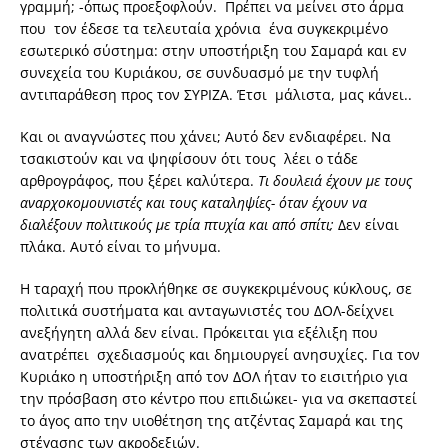
γραμμή; -όπως προεξοφλούν. Πρέπει να μείνει στο άρμα
που τον έδεσε τα τελευταία χρόνια ένα συγκεκριμένο
εσωτερικό σύστημα: στην υποστήριξη του Σαμαρά και εν
συνεχεία του Κυριάκου, σε συνδυασμό με την τυφλή
αντιπαράθεση προς τον ΣΥΡΙΖΑ. Έτσι μάλιστα, μας κάνει..
Και οι αναγνώστες που χάνει; Αυτό δεν ενδιαφέρει. Να
τσακιστούν και να ψηφίσουν ότι τους λέει ο τάδε
αρθρογράφος, που ξέρει καλύτερα.
Τι δουλειά έχουν με τους
αναρχοκομουνιστές και τους καταληψίες- όταν έχουν να
διαλέξουν πολιτικούς με τρία πτυχία και από σπίτι;
Δεν είναι
πλάκα. Αυτό είναι το μήνυμα.
Η ταραχή που προκλήθηκε σε συγκεκριμένους κύκλους, σε
πολιτικά συστήματα και ανταγωνιστές του ΔΟΛ-δείχνει
ανεξήγητη αλλά δεν είναι. Πρόκειται για εξέλιξη που
ανατρέπει σχεδιασμούς και δημιουργεί ανησυχίες. Για τον
Κυριάκο η υποστήριξη από τον ΔΟΛ ήταν το εισιτήριο για
την πρόσβαση στο κέντρο που επιδιώκει- για να σκεπαστεί
το άγος απο την υιοθέτηση της ατζέντας Σαμαρά και της
στέγασης των ακροδεξιών.