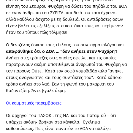
κίνηση του Σταύρου Ψυχάρη να δώσει του πηδάλιο του ΔΟΛ
σε έναν άνθρωπο του ΣΥΡΙΖΑ- και δικό του ταυτόχρονα-
αλλά καθόλου άσχετο με τη δουλειά. Οι αντιδράσεις όσων
είχαν βάλει τις εξελίξεις στα κουτάκια τους και περίμεναν
ήταν του τύπου: πώς τόλμησε!
Ο Βενιζέλος έσκισε τους τίτλους του συνταγματολόγου και
αποφάνθηκε ότι ο ΔΟΛ … “δεν ανήκει στον Ψυχάρη
“!
Ανήκει στις τράπεζες στις οποίες οφείλει και τις οποίες
παροτρύνουν ακόμη υποτιθέμενοι άνθρωποί του Ψυχάρη να
τον πάρουν; Ούτε. Κατά τον σοφό νομοδιδάσκαλο “ανήκει
στους αναγνώστες και τους συντάκτες του”. Κατά κάποιο
τρόπο ανήκει στο λαό. Σαν τη φωνή του μακαρίτη του
Καζαντζίδη. Άντε βγάλε άκρη.
Οι κομματικές παρεμβάσεις
Οι αρχηγοί του ΠΑΣΟΚ , της ΝΔ και του Ποταμιού – ότι
υπάρχει ακόμη- βρήκαν στα κάγκελα. Έγκλημα
καθοσιώσεως. Πώς είναι δυνατόν το ΔΟΛ να αλλάξει