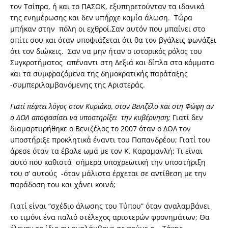
τον Τσίπρα, ή και το ΠΑΣΟΚ, εξυπηρετούνταν τα ιδανικά
της ενημέρωσης και δεν υπήρχε καμία άλωση. Τώρα
μπήκαν στην πόλη οι εχθροί.Σαν αυτόν που μπαίνει στο
σπίτι σου και όταν υποψιάζεται ότι θα τον βγάλεις φωνάζει
ότι τον διώκεις. Σαν να μην ήταν ο ιστορικός ρόλος του
Συγκροτήματος απέναντι στη Δεξιά και δίπλα στα κόμματα
και τα συμφραζόμενα της δημοκρατικής παράταξης
-συμπεριλαμβανόμενης της Αριστεράς.
Γιατί πέφτει λόγος στον Κυριάκο, στον Βενιζέλο και στη Φώφη αν
ο ΔΟΛ αποφασίσει να υποστηρίξει την κυβέρνηση;
Γιατί δεν
διαμαρτυρήθηκε ο Βενιζέλος το 2007 όταν ο ΔΟΛ τον
υποστήριξε προκλητικά έναντι του Παπανδρέου; Γιατί του
άρεσε όταν τα έβαλε ωμά με τον Κ. Καραμανλή; Τι είναι
αυτό που καθιστά σήμερα υποχρεωτική την υποστήριξη
του σ’ αυτούς -όταν μάλιστα έρχεται σε αντίθεση με την
παράδοση του και χάνει κοινό;
Γιατί είναι “σχέδιο άλωσης του Τύπου” όταν αναλαμβάνει
το τιμόνι ένα παλιό στέλεχος αριστερών φρονημάτων; Θα