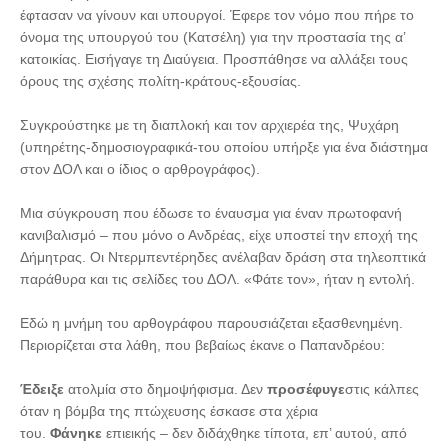
έφτασαν να γίνουν και υπουργοί. Έφερε τον νόμο που πήρε το
όνομα της υπουργού του (Κατσέλη) για την προστασία της α’
κατοικίας. Εισήγαγε τη Διαύγεια. Προσπάθησε να αλλάξει τους
όρους της σχέσης πολίτη-κράτους-εξουσίας.
Συγκρούστηκε με τη διαπλοκή και τον αρχιερέα της, Ψυχάρη
(υπηρέτης-δημοσιογραφικά-του οποίου υπήρξε για ένα διάστημα
στον ΔΟΛ και ο ίδιος ο αρθρογράφος).
Μια σύγκρουση που έδωσε το έναυσμα για έναν πρωτοφανή
κανιβαλισμό – που μόνο ο Ανδρέας, είχε υποστεί την εποχή της
Δήμητρας. Οι Ντερμπεντέρηδες ανέλαβαν δράση στα τηλεοπτικά
παράθυρα και τις σελίδες του ΔΟΛ. «Φάτε τον», ήταν η εντολή.
Εδώ η μνήμη του αρθογράφου παρουσιάζεται εξασθενημένη.
Περιορίζεται στα λάθη, που βεβαίως έκανε ο Παπανδρέου:
Έδειξε
ατολμία στο δημοψήφισμα. Δεν
προσέφυγε
στις κάλπες
όταν η βόμβα της πτώχευσης έσκασε στα χέρια
του.
Φάνηκε
επιεικής – δεν διδάχθηκε τίποτα, επ’ αυτού, από