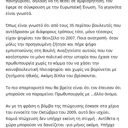
πανηγυρίσει, δηλαδή να τη θέσει σε αμφισβήτηση, τον
έφερε σε σύγκρουση με την Ευρωπαϊκή Ένωση. Τα γεγονότα
είναι γνωστά.
Όπως είναι γνωστό ότι από τους 35 περίπου βουλευτές που
αντέδρασαν με διάφορους τρόπους τότε, μόνο τέσσερις
είχαν ψηφίσει τον Βενιζέλο το 2007. Ποια ανατροπή- όταν
μόλις την προηγουμένη ζήτησε και πήρε ψήφο
εμπιστοσύνης στη Βουλή; Αναζητείστε αυτούς που τον
κατέστησαν το μόνο πολιτικό στην ιστορία που έχασε την
πρωθυπουργία χωρίς το κόμμα του να χάσει την
κοινοβουλευτική πλειοψηφία- και χωρίς να βαρύνεται με
ζητήματα ηθικής. Ακόμη δίπλα του βρίσκονται.
Το πιο σπαρταριστό που θα βρείτε είναι ότι τον έπεισαν ότι
μπορούσε να παραμείνει Πρωθυπουργός με …άλλο όνομα.
Αν με τη φράση η βόμβα της πτώχευσης έσκασε στα χέρια
του εννοείτε τον Οκτώβριο του 2009, αυτό δεν ισχύει.
Καμιά πτώχευση δεν υπήρχε εκείνη τη στιγμή . Αντίθετα η
χώρα μπορούσε να δανείζεται -για μήνες ακόμη. Υπήρχε