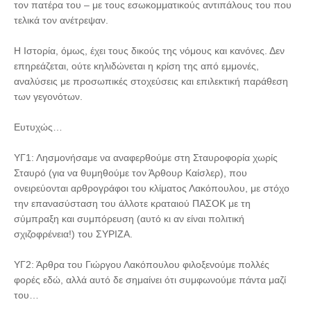
τον πατέρα του – με τους εσωκομματικούς αντιπάλους του που
τελικά τον ανέτρεψαν.
Η Ιστορία, όμως, έχει τους δικούς της νόμους και κανόνες. Δεν
επηρεάζεται, ούτε κηλιδώνεται η κρίση της από εμμονές,
αναλύσεις με προσωπικές στοχεύσεις και επιλεκτική παράθεση
των γεγονότων.
Ευτυχώς…
ΥΓ1: Λησμονήσαμε να αναφερθούμε στη Σταυροφορία χωρίς
Σταυρό (για να θυμηθούμε τον Άρθουρ Καίσλερ), που
ονειρεύονται αρθρογράφοι του κλίματος Λακόπουλου, με στόχο
την επανασύσταση του άλλοτε κραταιού ΠΑΣΟΚ με τη
σύμπραξη και συμπόρευση (αυτό κι αν είναι πολιτική
σχιζοφρένεια!) του ΣΥΡΙΖΑ.
ΥΓ2: Άρθρα του Γιώργου Λακόπουλου φιλοξενούμε πολλές
φορές εδώ, αλλά αυτό δε σημαίνει ότι συμφωνούμε πάντα μαζί
του…