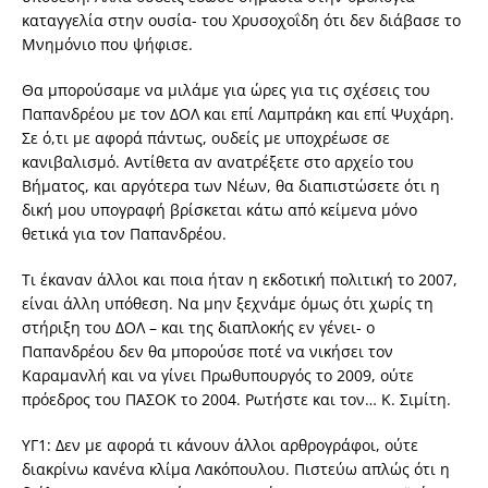
καταγγελία στην ουσία- του Χρυσοχοΐδη ότι δεν διάβασε το
Μνημόνιο που ψήφισε.
Θα μπορούσαμε να μιλάμε για ώρες για τις σχέσεις του
Παπανδρέου με τον ΔΟΛ και επί Λαμπράκη και επί Ψυχάρη.
Σε ό,τι με αφορά πάντως, ουδείς με υποχρέωσε σε
κανιβαλισμό. Αντίθετα αν ανατρέξετε στο αρχείο του
Βήματος, και αργότερα των Νέων, θα διαπιστώσετε ότι η
δική μου υπογραφή βρίσκεται κάτω από κείμενα μόνο
θετικά για τον Παπανδρέου.
Τι έκαναν άλλοι και ποια ήταν η εκδοτική πολιτική το 2007,
είναι άλλη υπόθεση. Να μην ξεχνάμε όμως ότι χωρίς τη
στήριξη του ΔΟΛ – και της διαπλοκής εν γένει- ο
Παπανδρέου δεν θα μπορούσε ποτέ να νικήσει τον
Καραμανλή και να γίνει Πρωθυπουργός το 2009, ούτε
πρόεδρος του ΠΑΣΟΚ το 2004. Ρωτήστε και τον… Κ. Σιμίτη.
ΥΓ1: Δεν με αφορά τι κάνουν άλλοι αρθρογράφοι, ούτε
διακρίνω κανένα κλίμα Λακόπουλου. Πιστεύω απλώς ότι η