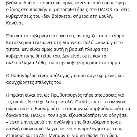
βγήκαν. Από ότι παρατηρώ όμως κανένας από όσους έφερε
ο ίδιος στο προσκήνιο -με τοποθετήσεις στο ΠΑΣΟΚ και στις
κυβερνήσεις του -δεν βρίσκεται σήμερα στη Βουλή.
Κανένας.
Όσο για το κυβερνητικό έργο του, αν αρχίζει από το νόμο
Κατσέλη και τελειώνει στη Διαύγεια, πολύ …καλό, για το
τίποτε. Δεν είναι όμως αυτή η βασική πλευρά της
κυβερνητικής θητείας του. Δεν είναι ούτε καν τα
αλλεπάλληλα λάθη του στην κυβέρνηση και στο κόμμα.
Ο Παπανδρέου είναι υπόλογος για δυο συγκεκριμένες και
ασυγχώρητες επιλογές του:
Η πρώτη είναι ότι ως Πρωθυπουργός πήρε αποφάσεις για
τις οποίες δεν είχε λαϊκή εντολή. Ουδείς -ούτε το εκλογικό
σώμα, ούτε η Βουλή, ούτε το υπουργικό συμβούλιο, ούτε τα
όργανα του ΠΑΣΟΚ- τον είχαν εξουσιοδοτήσει να οδηγήσει
– εφτά μήνες μετά την ανάληψη της διακυβέρνησης-σε
διεθνή οικονομικό έλεγχο και να συνομολογήσει με τους
εταίρους και το ΔΝΤ Μνημόνιο -για να σώσει τη χώρα.