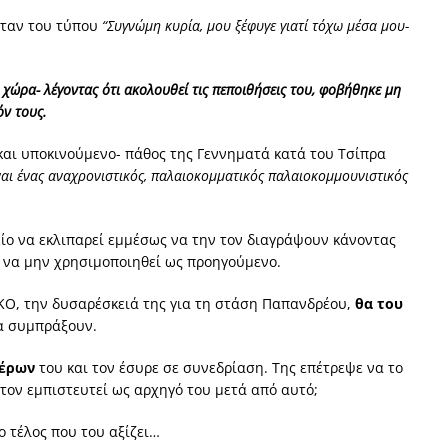
ήταν του τύπου
“Συγνώμη κυρία, μου ξέφυγε γιατί τόχω μέσα μου-
η
χώρα- λέγοντας ότι ακολουθεί τις πεποιθήσεις του, φοβήθηκε μη
όν τους.
-και υποκινούμενο- πάθος της Γεννηματά κατά του Τσίπρα
ναι ένας αναχρονιστικός, παλαιοκομματικός παλαιοκομμουνιστικός
είο να εκλιπαρεί εμμέσως να την τον διαγράψουν κάνοντας
ε να μην χρησιμοποιηθεί ως προηγούμενο.
 ΚΟ, την δυσαρέσκειά της για τη στάση Παπανδρέου,
θα του
να συμπράξουν.
τέρων
του και τον έσυρε σε συνεδρίαση. Της επέτρεψε να το
 τον εμπιστευτεί ως αρχηγό του μετά από αυτό;
ο τέλος που του αξίζει…