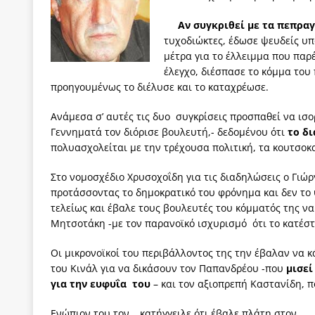
Αν συγκριθεί με τα πεπρα
τυχοδιώκτες, έδωσε ψευδείς υπ
μέτρα για το έλλειμμα που παρ
έλεγχο, διέσπασε το κόμμα του
προηγουμένως το διέλυσε και το καταχρέωσε.
Ανάμεσα σ’ αυτές τις δυο συγκρίσεις προσπαθεί να ισ
Γεννηματά τον διόρισε βουλευτή,- δεδομένου ότι
το δ
πολυασχολείται με την τρέχουσα πολιτική, τα κουτσοκ
Στο νομοσχέδιο Χρυσοχοΐδη για τις διαδηλώσεις ο Γιώ
προτάσσοντας το δημοκρατικό του φρόνημα και δεν το
τελείως και έβαλε τους βουλευτές του κόμματός της 
Μητσοτάκη -με τον παρανοϊκό ισχυρισμό ότι το κατέστ
Οι μικρονοϊκοί του περιβάλλοντος της την έβαλαν να 
του Κινάλ για να δικάσουν τον Παπανδρέου -που
μισεί
για την ευφυΐα του
– και τον αξιοπρεπή Καστανίδη, π
Ενώπιον του τον… κατήγγειλε ότι έβαλε πλάτη στον