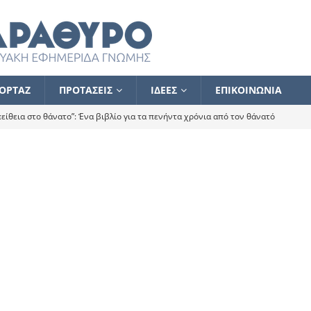
ΟΡΤΑΖ
ΠΡΟΤΑΣΕΙΣ
ΙΔΕΕΣ
ΕΠΙΚΟΙΝΩΝΙΑ
ίθεια στο θάνατο”: Ένα βιβλίο για τα πενήντα χρόνια από τον θάνατό
α το ποιος κοροϊδεύει ποιον Αλέξη
ΑΝΑΓΝΩΣΕΙΣ
 ισχυρίστηκα ότι δεν υπάρχει παρακολούθηση και κέντρο το οποίο
τεί θερμά όσους σπεύδουν να το ενισχύσουν – Συνεχίζουμε
FLASH
ίας θα κινηθεί στην αντίθετη κατεύθυνση
ΑΝΑΓΝΩΣΕΙΣ
ΠΡΟΣΩΠΟΓΡΑΦΙΕΣ
ίλημμα των εκλογών
ΑΝΑΓΝΩΣΕΙΣ