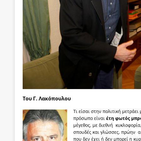
[ 4 Αυγούστου 2026 ]
Τα γεγονότα της Τηλλυρίας 
[ 4 Αυγούστου 2026 ]
Tηλεοπτικοί “Mega-Fiers”…
[ 4 Αυγούστου 2026 ]
Κώστας Τσουκαλάς: Αντιπολ
[ 4 Αυγούστου 2026 ]
Ο Ιωάννης Μεταξάς και η 4
δικτάτορας
ΕΠΙΛΟΓΕΣ
[ 3 Αυγούστου 2026 ]
Η ελευθεροτυπία δεν απειλε
[ 3 Αυγούστου 2026 ]
ΠΑΣΟΚ ή ΕΛ.ΑΣ.; Γιατί η μά
των δύο κομμάτων και όχι Ανδρουλάκη -Τσίπρα.
Του Γ. Λακόπουλου
Τι είσαι στην πολιτική μετράει 
πρόσωπο είναι
έτη φωτός μπρ
μέγεθος, με διεθνή κυκλοφορία,
σπουδές και γλώσσες, πρώην α
που δεν έχει ή δεν μπορεί η κυρ