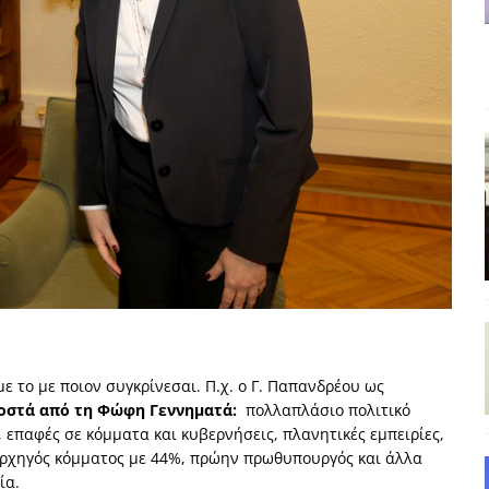
και το Σχέδιο Άτσεσον
ΑΠΟΨΕΙΣ
ΑΠΟΨΕΙΣ
ίτευση
ΠΡΟΒΟΛΕΣ
η Αυγούστου: Πώς ένας αποτυχημένος κοινοβουλευτικός έγινε
ίται και δεν εκβιάζεται
ΠΑΡΕΜΒΑΣΕΙΣ
χη της δεύτερης θέσης είναι (πολύ) ανοιχτή ακόμη. Προς αναμέτρηση
ΑΠΟΨΕΙΣ
με το με ποιον συγκρίνεσαι. Π.χ. ο Γ. Παπανδρέου ως
οστά από τη Φώφη Γεννηματά:
πολλαπλάσιο πολιτικό
 επαφές σε κόμματα και κυβερνήσεις, πλανητικές εμπειρίες,
ρχηγός κόμματος με 44%, πρώην πρωθυπουργός και άλλα
ία.