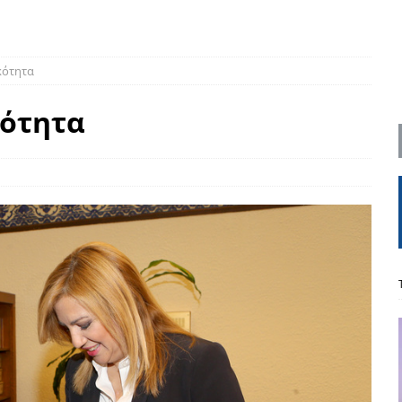
ΡΟΣΩΠΟΓΡΑΦΙΕΣ
είου Ανάκαμψης: Κυβερνητική απληστία και αντιπολιτευτική αφασία
κότητα
κότητα
ίδας» καταγγέλουν “ένα συγκεντρωτικό μοντέλο αποφάσεων από
μών και παρασκηνιακών ανταγωνισμών”
ΣΚΕΨΕΙΣ
έπεια
ΠΡΟΒΟΛΕΣ
ης τελειώνει
ΠΑΡΕΜΒΑΣΕΙΣ
γησίες
ΠΡΟΒΟΛΕΣ
νερό
ΑΝΑΓΝΩΣΕΙΣ
: από τον Αντιδιαφωτισμό στον ψηφιακό Κοινωνικό Δαρβινισμό
δημοσιογραφία βάζει τα χέρια της και βγάζει τα μάτια της
ΑΠΟΨΕΙΣ
εργασίας ΗΠΑ-Σαουδικής Αραβίας
ΑΠΟΨΕΙΣ