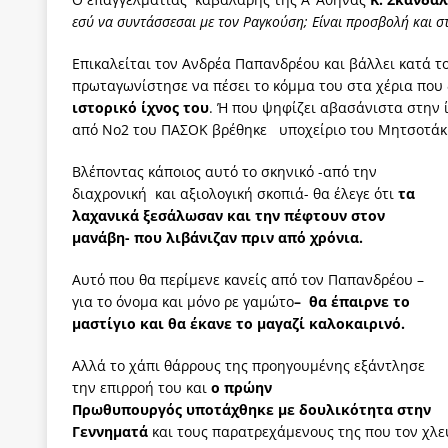
εσύ να συντάσσεσαι με τον Ραγκούση; Είναι προσβολή και σ
Επικαλείται τον Ανδρέα Παπανδρέου και βάλλει κατά 
πρωταγωνίστησε να πέσει το κόμμα του στα χέρια που 
ιστορικό ίχνος του
. Ή που ψηφίζει αβασάνιστα στην 
από Νο2 του ΠΑΣΟΚ βρέθηκε υποχείριο του Μητσοτάκη
Βλέποντας κάποιος αυτό το σκηνικό -από την
διαχρονική και αξιολογική σκοπιά- θα έλεγε ότι
τα
λαχανικά ξεσάλωσαν και την πέφτουν στον
μανάβη- που λιβάνιζαν πριν από χρόνια.
Αυτό που θα περίμενε κανείς από τον Παπανδρέου –
για το όνομα και μόνο ρε γαμώτο
– θα έπαιρνε το
μαστίγιο και θα έκανε το μαγαζί καλοκαιρινό.
Αλλά το χάπι θάρρους της προηγουμένης εξάντλησε
την επιρροή του και
ο πρώην
Πρωθυπουργός υποτάχθηκε με δουλικότητα στην
Γεννηματά
και τους παρατρεχάμενους της που τον χλ