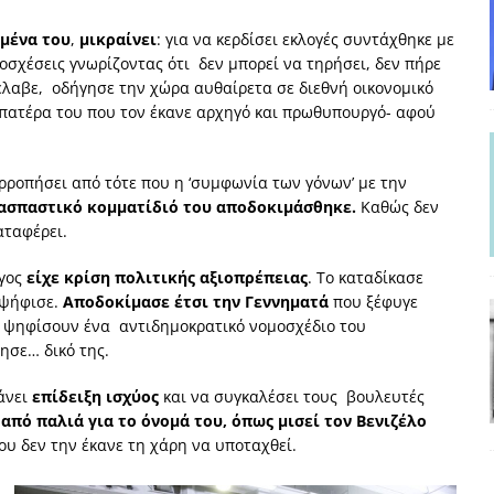
γμένα του
,
μικραίνει
: για να κερδίσει εκλογές συντάχθηκε με
οσχέσεις γνωρίζοντας ότι δεν μπορεί να τηρήσει, δεν πήρε
έλαβε, οδήγησε την χώρα αυθαίρετα σε διεθνή οικονομικό
 πατέρα του που τον έκανε αρχηγό και πρωθυπουργό- αφού
ορροπήσει από τότε που η ‘συμφωνία των γόνων’ με την
ιασπαστικό κομματίδιό του αποδοκιμάσθηκε.
Καθώς δεν
αταφέρει.
ργος
είχε κρίση πολιτικής αξιοπρέπειας
. Το καταδίκασε
 ψήφισε.
Αποδοκίμασε έτσι την Γεννηματά
που ξέφυγε
να ψηφίσουν ένα αντιδημοκρατικό νομοσχέδιο του
ησε… δικό της.
κάνει
επίδειξη ισχύος
και να συγκαλέσει τους βουλευτές
 από παλιά για το όνομά του, όπως μισεί τον Βενιζέλο
ου δεν την έκανε τη χάρη να υποταχθεί.