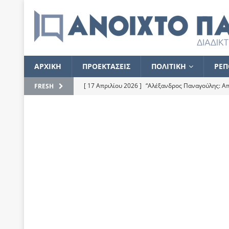
ΑΡΧΙΚΗ
ΠΡΟΕΚΤΑΣΕΙΣ
ΠΟΛΙΤΙΚΗ
ΡΕΠ
[ 17 Απριλίου 2026 ]
“Αλέξανδρος Παναγούλης: Απε
FRESH
του
ΕΠΙΛΟΓΕΣ
[ 17 Φεβρουαρίου 2026 ]
Απορίες και η απορία γι
[ 7 Νοεμβρίου 2022 ]
Kυρ. Μητσοτάκης: “Ουδέποτε
χειρίζεται το λογισμικό Predator”
ΡΕΠΟΡΤΑΖ
[ 21 Ιουλίου 2021 ]
Το Ανοιχτό Παράθυρο ευχαρισ
[ 15 Σεπτεμβρίου 2020 ]
Το εκκρεμές της οικονομ
[ 14 Ιουλίου 2020 ]
Κ. Καραμανλής: Κασσάνδρα
[ 4 Ιουλίου 2020 ]
Το σκληρό φθινόπωρο και το δ