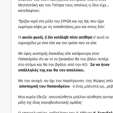
Μητσοτάκη και τον Τσίπρα τους οποίους η ίδια είχε…
κατεδαφίσει:
‘
‘Έριξαν νερό στο μύλο του ΣΥΡΙΖΑ και της ΝΔ, που είχα
νωρίτερα κόψει με τις τοποθετήσεις μου και στους δύο’.
Ή
ακούει φωνές, ή δεν κατάλαβε
πόσο εκτέθηκε
σ’ αυτό το
νομοσχέδιο με όσα είπε και τον τρόπο που τα είπε.
Με ύφος αυστηρής δασκάλας είπε κατάμουτρα στον
Παπανδρέου ότι αν το το ξανακάνει
θα του βάλει πιπέρι
στο στόμα και θα τον βγάλει από την ΚΟ.
Σα να ήταν
υπάλληλός της και θα τον απολύσει.
Με την ανοχή- αν όχι την παρότρυνση -της Φώφης απίσ
αποπομπή του Παπανδρέου-
ο ένας μάλιστα ως…ρεβ
Μια κυρία έδειξε -ασυναίσθητα μαλλον-αίσθηση αυτογν
μέλη της ίδιας κοινοβουλευτικής ομάδας’
Ο επαγγελματίας καβαλάρης της Α’ Αθήνας
Κ. Σκανδαλ