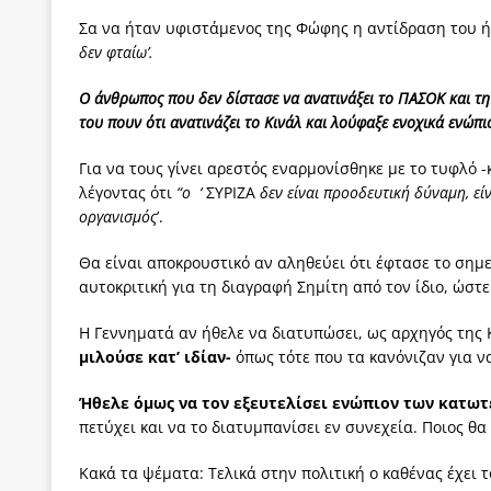
Σα να ήταν υφιστάμενος της Φώφης η αντίδραση του 
δεν φταίω’.
Ο άνθρωπος που δεν δίστασε να ανατινάξει το ΠΑΣΟΚ και τ
του πουν ότι ανατινάζει το Κινάλ και λούφαξε ενοχικά ενώπι
Για να τους γίνει αρεστός εναρμονίσθηκε με το τυφλό 
λέγοντας ότι
“ο ‘
ΣΥΡΙΖΑ
δεν είναι προοδευτική δύναμη, εί
οργανισμός
’.
Θα είναι αποκρουστικό αν αληθεύει ότι έφτασε το σημ
αυτοκριτική για τη διαγραφή Σημίτη από τον ίδιο, ώστ
Η Γεννηματά αν ήθελε να διατυπώσει, ως αρχηγός της
μιλούσε κατ’ ιδίαν-
όπως τότε που τα κανόνιζαν για 
Ήθελε όμως να τον εξευτελίσει ενώπιον των κατω
πετύχει και να το διατυμπανίσει εν συνεχεία. Ποιος θα
Κακά τα ψέματα: Τελικά στην πολιτική ο καθένας έχει τ