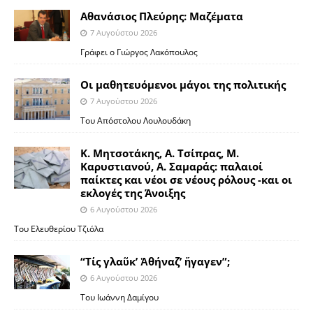
Αθανάσιος Πλεύρης: Μαζέματα
7 Αυγούστου 2026
Γράφει ο Γιώργος Λακόπουλος
Οι μαθητευόμενοι μάγοι της πολιτικής
7 Αυγούστου 2026
Του Απόστολου Λουλουδάκη
Κ. Μητσοτάκης, Α. Τσίπρας, Μ.
Καρυστιανού, Α. Σαμαράς: παλαιοί
παίκτες και νέοι σε νέους ρόλους -και οι
εκλογές της Άνοιξης
6 Αυγούστου 2026
Του Ελευθερίου Τζιόλα
“Τίς γλαῦκ’ Ἀθήναζ’ ἤγαγεν”;
6 Αυγούστου 2026
Του Ιωάννη Δαμίγου