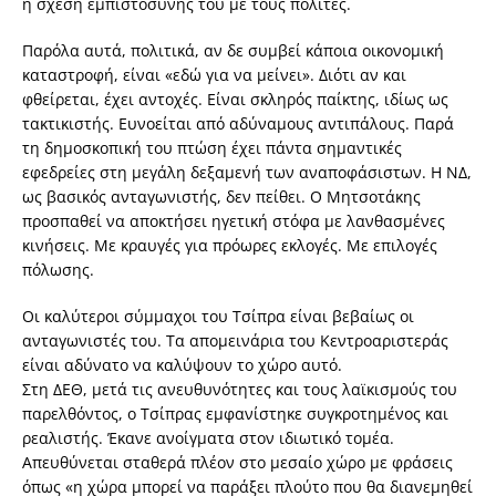
η σχέση εμπιστοσύνης του με τους πολίτες.
Παρόλα αυτά, πολιτικά, αν δε συμβεί κάποια οικονομική
καταστροφή, είναι «εδώ για να μείνει». Διότι αν και
φθείρεται, έχει αντοχές. Είναι σκληρός παίκτης, ιδίως ως
τακτικιστής. Ευνοείται από αδύναμους αντιπάλους. Παρά
τη δημοσκοπική του πτώση έχει πάντα σημαντικές
εφεδρείες στη μεγάλη δεξαμενή των αναποφάσιστων. Η ΝΔ,
ως βασικός ανταγωνιστής, δεν πείθει. Ο Μητσοτάκης
προσπαθεί να αποκτήσει ηγετική στόφα με λανθασμένες
κινήσεις. Με κραυγές για πρόωρες εκλογές. Με επιλογές
πόλωσης.
Οι καλύτεροι σύμμαχοι του Τσίπρα είναι βεβαίως οι
ανταγωνιστές του. Τα απομεινάρια του Κεντροαριστεράς
είναι αδύνατο να καλύψουν το χώρο αυτό.
Στη ΔΕΘ, μετά τις ανευθυνότητες και τους λαϊκισμούς του
παρελθόντος, ο Τσίπρας εμφανίστηκε συγκροτημένος και
ρεαλιστής. Έκανε ανοίγματα στον ιδιωτικό τομέα.
Απευθύνεται σταθερά πλέον στο μεσαίο χώρο με φράσεις
όπως «η χώρα μπορεί να παράξει πλούτο που θα διανεμηθεί