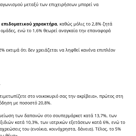
νταγωνισμού μεταξύ των επιχειρήσεων μπορεί να
α επιδοματικού χαρακτήρα
, καθώς μόλις το 2,8% ζητά
 ομάδες, ενώ το 1,6% θεωρεί αναγκαία την επαναφορά
2% εκτιμά ότι δεν χρειάζεται να ληφθεί κανένα επιπλέον
ά
ιμετωπίζετε στο νοικοκυριό σας την ακρίβεια», πρώτος στη
πόδηση με ποσοστό 20,8%.
η μείωση των δαπανών στο σουπερμάρκετ κατά 13,7%, των
ιδιών κατά 10,3%, των ιατρικών εξετάσεων κατά 6%, ενώ το
χρεώσεις του (ενοίκια, κοινόχρηστα, δάνεια). Τέλος, το 5%
χω θέμα».