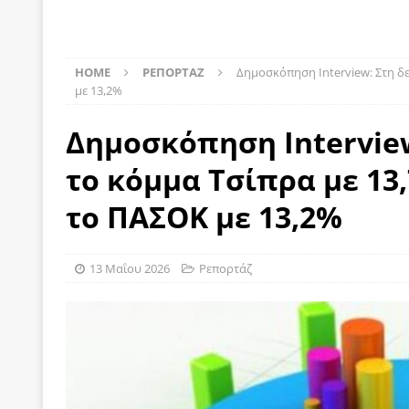
[ 22 Μαΐου 2020 ]
Μακάριος Λαζαρίδης: Έργο!
Π
[ 4 Αυγούστου 2026 ]
Θα ανήκεις όπου ανήκει το 
HOME
ΡΕΠΟΡΤΑΖ
Δημοσκόπηση Interview: Στη δ
[ 4 Αυγούστου 2026 ]
Η γενεαλογία του φασισμού
με 13,2%
ΠΑΡΕΜΒΑΣΕΙΣ
Δημοσκόπηση Interview
[ 4 Αυγούστου 2026 ]
Εφημερίδα «Εστία»: Όταν η 
το κόμμα Τσίπρα με 13
[ 4 Αυγούστου 2026 ]
Η συμφωνία πυρηνικής συν
το ΠΑΣΟΚ με 13,2%
[ 4 Αυγούστου 2026 ]
Τα γεγονότα της Τηλλυρίας 
[ 4 Αυγούστου 2026 ]
Tηλεοπτικοί “Mega-Fiers”…
13 Μαΐου 2026
Ρεπορτάζ
[ 4 Αυγούστου 2026 ]
Κώστας Τσουκαλάς: Αντιπολ
[ 4 Αυγούστου 2026 ]
Ο Ιωάννης Μεταξάς και η 4
δικτάτορας
ΕΠΙΛΟΓΕΣ
[ 3 Αυγούστου 2026 ]
Η ελευθεροτυπία δεν απειλε
[ 3 Αυγούστου 2026 ]
ΠΑΣΟΚ ή ΕΛ.ΑΣ.; Γιατί η μά