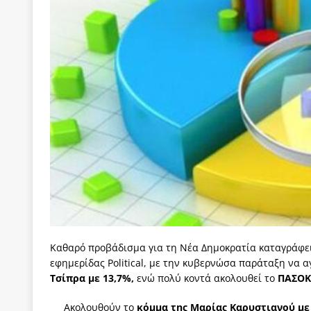
των δύο κομμάτων και όχι Ανδρουλάκη -Τσίπρα.
[ 3 Αυγούστου 2026 ]
Η τραγωδία της δημοκρατική
μπορούν να φέρουν την αλλαγή
ΠΡΟΕΚΤΑΣΕΙΣ
[ 3 Αυγούστου 2026 ]
Γιατί λιγοστεύουν «τα χρόνι
εμβληματικό «Πολίτη Κέιν»
ΠΑΡΕΜΒΑΣΕΙΣ
[ 3 Αυγούστου 2026 ]
Το Νομικό DNA του Υπερταμ
[ 3 Αυγούστου 2026 ]
Το γάλλιο και η γεωπολιτική
[ 3 Αυγούστου 2026 ]
«Εδοξάσθη κρυπτομένη και 
ΠΑΡΕΜΒΑΣΕΙΣ
Καθαρό προβάδισμα για τη Νέα Δημοκρατία καταγράφε
εφημερίδας Political, με την κυβερνώσα παράταξη να α
Τσίπρα με 13,7%,
ενώ πολύ κοντά ακολουθεί το
ΠΑΣΟΚ
Ακολουθούν το
κόμμα της Μαρίας Καρυστιανού με