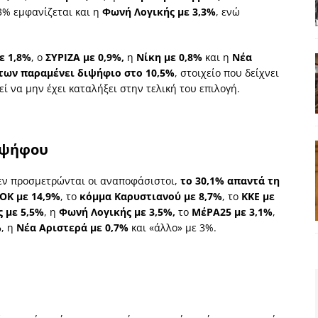
 3% εμφανίζεται και η
Φωνή Λογικής με 3,3%
, ενώ
ε 1,8%
, ο
ΣΥΡΙΖΑ με 0,9%,
η
Νίκη με 0,8%
και η
Νέα
των παραμένει διψήφιο στο 10,5%
, στοιχείο που δείχνει
ί να μην έχει καταλήξει στην τελική του επιλογή.
 ψήφου
δεν προσμετρώνται οι αναποφάσιστοι,
το 30,1% απαντά τη
ΟΚ με 14,9%
, το
κόμμα Καρυστιανού με 8,7%
, το
ΚΚΕ με
 με 5,5%
, η
Φωνή Λογικής με 3,5%,
το
ΜέΡΑ25 με 3,1%
,
%
, η
Νέα Αριστερά με 0,7%
και «άλλο» με 3%.