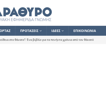
ΟΡΤΑΖ
ΠΡΟΤΑΣΕΙΣ
ΙΔΕΕΣ
ΕΠΙΚΟΙΝΩΝΙΑ
ίθεια στο θάνατο”: Ένα βιβλίο για τα πενήντα χρόνια από τον θάνατό
α το ποιος κοροϊδεύει ποιον Αλέξη
ΑΝΑΓΝΩΣΕΙΣ
 ισχυρίστηκα ότι δεν υπάρχει παρακολούθηση και κέντρο το οποίο
τεί θερμά όσους σπεύδουν να το ενισχύσουν – Συνεχίζουμε
FLASH
ίας θα κινηθεί στην αντίθετη κατεύθυνση
ΑΝΑΓΝΩΣΕΙΣ
ΠΡΟΣΩΠΟΓΡΑΦΙΕΣ
ίλημμα των εκλογών
ΑΝΑΓΝΩΣΕΙΣ