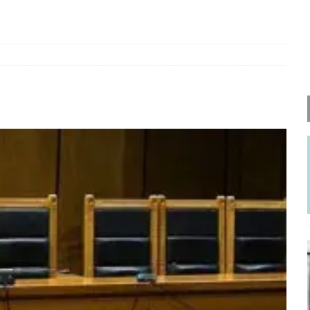
ΡΟΣΩΠΟΓΡΑΦΙΕΣ
νερό
ΑΝΑΓΝΩΣΕΙΣ
: από τον Αντιδιαφωτισμό στον ψηφιακό Κοινωνικό Δαρβινισμό
δημοσιογραφία βάζει τα χέρια της και βγάζει τα μάτια της
ΑΠΟΨΕΙΣ
εργασίας ΗΠΑ-Σαουδικής Αραβίας
ΑΠΟΨΕΙΣ
και το Σχέδιο Άτσεσον
ΑΠΟΨΕΙΣ
ΑΠΟΨΕΙΣ
ίτευση
ΠΡΟΒΟΛΕΣ
η Αυγούστου: Πώς ένας αποτυχημένος κοινοβουλευτικός έγινε
ίται και δεν εκβιάζεται
ΠΑΡΕΜΒΑΣΕΙΣ
χη της δεύτερης θέσης είναι (πολύ) ανοιχτή ακόμη. Προς αναμέτρηση