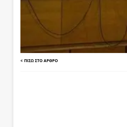
των δύο κομμάτων και όχι Ανδρουλάκη -Τσίπρα.
[ 3 Αυγούστου 2026 ]
Η τραγωδία της δημοκρατική
μπορούν να φέρουν την αλλαγή
ΠΡΟΕΚΤΑΣΕΙΣ
[ 3 Αυγούστου 2026 ]
Γιατί λιγοστεύουν «τα χρόνι
εμβληματικό «Πολίτη Κέιν»
ΠΑΡΕΜΒΑΣΕΙΣ
[ 3 Αυγούστου 2026 ]
Το Νομικό DNA του Υπερταμ
ΠΙΣΩ ΣΤΟ ΑΡΘΡΟ
[ 3 Αυγούστου 2026 ]
Το γάλλιο και η γεωπολιτική
[ 3 Αυγούστου 2026 ]
«Εδοξάσθη κρυπτομένη και 
ΠΑΡΕΜΒΑΣΕΙΣ