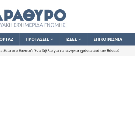
ΟΡΤΑΖ
ΠΡΟΤΑΣΕΙΣ
ΙΔΕΕΣ
ΕΠΙΚΟΙΝΩΝΙΑ
ίθεια στο θάνατο”: Ένα βιβλίο για τα πενήντα χρόνια από τον θάνατό
α το ποιος κοροϊδεύει ποιον Αλέξη
ΑΝΑΓΝΩΣΕΙΣ
 ισχυρίστηκα ότι δεν υπάρχει παρακολούθηση και κέντρο το οποίο
τεί θερμά όσους σπεύδουν να το ενισχύσουν – Συνεχίζουμε
FLASH
ίας θα κινηθεί στην αντίθετη κατεύθυνση
ΑΝΑΓΝΩΣΕΙΣ
ΠΡΟΣΩΠΟΓΡΑΦΙΕΣ
ίλημμα των εκλογών
ΑΝΑΓΝΩΣΕΙΣ