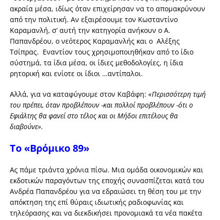
ακραία μέσα, ιδίως όταν επιχείρησαν να το απομακρύνουν
από την πολιτική. Αν εξαιρέσουμε τον Κωσταντίνο
Καραμανλή, σ’ αυτή την κατηγορία ανήκουν ο Α.
Παπανδρέου, ο νεότερος Καραμανλής και ο Αλέξης
Τσίπρας. Εναντίον τους χρησιμοποιηθήκαν από το ίδιο
σύστημά, τα ίδια μέσα, οι ίδιες μεθοδολογίες, η ίδια
ρητορική και ενίοτε οι ίδιοι …αντίπαλοι.
Αλλά, για να καταφύγουμε στον Καβάφη:
«Περισσότερη τιμή
του πρέπει, όταν προβλέπουν -και πολλοί προβλέπουν -ότι ο
Εφιάλτης θα φανεί στο τέλος και οι Μήδοι επιτέλους θα
διαβούνε».
Το «Βρόμικο 89»
Ας πάμε τριάντα χρόνια πίσω. Μια ομάδα οικονομικών και
εκδοτικών παραγόντων της εποχής συνασπίζεται κατά του
Ανδρέα Παπανδρέου για να εδραιώσει τη θέση του με την
απόκτηση της επί θύραις ιδιωτικής ραδιοφωνίας και
τηλεόρασης και να διεκδικήσει προνομιακά τα νέα πακέτα