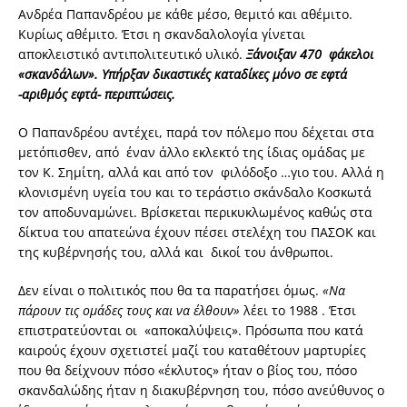
Ανδρέα Παπανδρέου με κάθε μέσο, θεμιτό και αθέμιτο.
Κυρίως αθέμιτο. Έτσι η σκανδαλολογία γίνεται
αποκλειστικό αντιπολιτευτικό υλικό.
Ξάνοιξαν 470 φάκελοι
«σκανδάλων». Υπήρξαν δικαστικές καταδίκες μόνο σε εφτά
-αριθμός εφτά- περιπτώσεις.
Ο Παπανδρέου αντέχει, παρά τον πόλεμο που δέχεται στα
μετόπισθεν, από έναν άλλο εκλεκτό της ίδιας ομάδας με
τον Κ. Σημίτη, αλλά και από τον φιλόδοξο …γιο του. Αλλά η
κλονισμένη υγεία του και το τεράστιο σκάνδαλο Κοσκωτά
τον αποδυναμώνει. Βρίσκεται περικυκλωμένος καθώς στα
δίκτυα του απατεώνα έχουν πέσει στελέχη του ΠΑΣΟΚ και
της κυβέρνησής του, αλλά και δικοί του άνθρωποι.
Δεν είναι ο πολιτικός που θα τα παρατήσει όμως.
«Να
πάρουν τις ομάδες τους και να έλθουν»
λέει το 1988 . Έτσι
επιστρατεύονται οι «αποκαλύψεις». Πρόσωπα που κατά
καιρούς έχουν σχετιστεί μαζί του καταθέτουν μαρτυρίες
που θα δείχνουν πόσο «έκλυτος» ήταν ο βίος του, πόσο
σκανδαλώδης ήταν η διακυβέρνηση του, πόσο ανεύθυνος ο