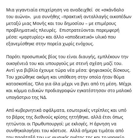
Μια γιγαντιαία επιχείρηση να αναδειχθεί σε «σκάνδαλο
του αιώνα», μια συνήθης –πρακτική ανταλλαγής οικοπέδων
μεταξύ μιας Μονής και του δημοσίου – με επιμέρους
προβληματικές πλευρές. Επιστρατεύονται παρεμφερή
μέσα: «μαρτυρίες» και άλλο «αποδεικτικό» υλικό που
εξανεμίσθηκε στην πορεία χωρίς ενόχους.
Παρότι προσωπικός βίος του είναι διαυγής, εμπλέκουν την
οικογένειά του και υπουργούς με στενή σχέση μαζί του.
Αντί για βιβλία έχουμε τώρα νέα μέσα: ψηφιακούς δίσκους.
Του χρεώθηκε ακόμη και υπόθεση στην οποία ήταν θύμα
κατασκοπίας. Όλα για όλα μέχρι να βγει από τη μέση. Μέχρι
και κόμμα ειδικών προδιαγραφών εγκατέστησαν στο μαλακό
υπογάστριο της ΝΔ.
Από κυβερνητικά σφάλματα, εσωτερικές ντρίπλες και υπό
το βάρος της διεθνούς κρίσης ηττήθηκε, αλλά έτσι όπως
ηττώνται οι Πρωθυπουργοί: με εκλογές. Η άρνηση να
συνθηκολογήσει του κόστισε. Αλλά σήμερα τιμάται από
την παράταξή του ως φυσικός ηγέτης της και το γραφείο