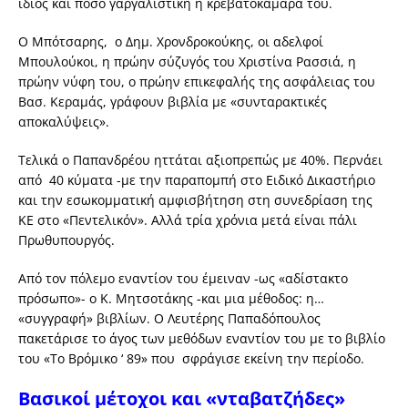
ίδιος και πόσο γαργαλιστική η κρεβατοκάμαρά του.
Ο Μπότσαρης, ο Δημ. Χρονδροκούκης, οι αδελφοί
Μπουλούκοι, η πρώην σύζυγός του Χριστίνα Ρασσιά, η
πρώην νύφη του, ο πρώην επικεφαλής της ασφάλειας του
Βασ. Κεραμάς, γράφουν βιβλία με «συνταρακτικές
αποκαλύψεις».
Τελικά ο Παπανδρέου ηττάται αξιοπρεπώς με 40%. Περνάει
από 40 κύματα -με την παραπομπή στο Ειδικό Δικαστήριο
και την εσωκομματική αμφισβήτηση στη συνεδρίαση της
ΚΕ στο «Πεντελικόν». Αλλά τρία χρόνια μετά είναι πάλι
Πρωθυπουργός.
Από τον πόλεμο εναντίον του έμειναν -ως «αδίστακτο
πρόσωπο»- ο Κ. Μητσοτάκης -και μια μέθοδος: η…
«συγγραφή» βιβλίων. Ο Λευτέρης Παπαδόπουλος
πακετάρισε το άγος των μεθόδων εναντίον του με το βιβλίο
του «Το Βρόμικο ‘ 89» που σφράγισε εκείνη την περίοδο.
Βασικοί μέτοχοι και «νταβατζήδες»