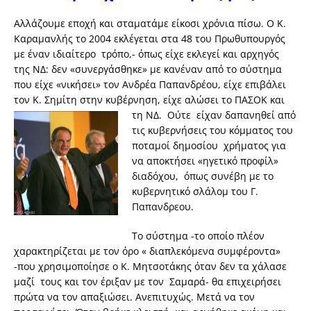
Αλλάζουμε εποχή και σταματάμε είκοσι χρόνια πίσω. Ο Κ.
Καραμανλής το 2004 εκλέγεται στα 48 του Πρωθυπουργός
με έναν ιδιαίτερο τρόπο,- όπως είχε εκλεγεί και αρχηγός
της ΝΔ: δεν «συνεργάσθηκε» με κανέναν από το σύστημα
που είχε «νικήσει» τον Ανδρέα Παπανδρέου, είχε επιβάλει
τον Κ. Σημίτη στην κυβέρνηση, είχε
αλώσει το ΠΑΣΟΚ και
τη ΝΔ. Ούτε είχαν δαπανηθεί από
τις κυβερνήσεις του κόμματος του
ποταμοί δημοσίου χρήματος για
να αποκτήσει «ηγετικό προφίλ»
διαδόχου, όπως συνέβη με το
κυβερνητικό σλάλομ του Γ.
Παπανδρεου.
Το σύστημα -το οποίο πλέον
χαρακτηρίζεται με τον όρο « διαπλεκόμενα συμφέροντα»
-που χρησιμοποίησε ο Κ. Μητσοτάκης όταν δεν τα χάλασε
μαζί τους και τον έριξαν με τον Σαμαρά- θα επιχειρήσει
πρώτα να τον απαξιώσει. Ανεπιτυχώς. Μετά να τον