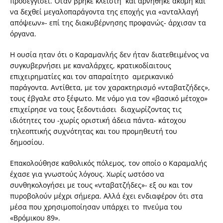
προσεγγίσει. Όταν βρήκε κλειστή και αρνήθηκε ακόμη και
να δεχθεί μεγαλοπαράγοντα της εποχής για «ανταλλαγή
απόψεων»- επί της διακυβέρνησης προφανώς- άρχισαν τα
όργανα.
Η ουσία ηταν ότι ο Καραμανλής δεν ήταν διατεθειμένος να
συγκυβερνήσει με καναλάρχες, κρατικοδίαιτους
επιχειρηματίες και τον απαραίτητο αμερικανικό
παράγοντα. Αντίθετα, με τον χαρακτηρισμό «νταβατζήδες»,
τους έβγαλε στο ξέφωτο. Με νόμο για τον «βασικό μέτοχο»
επιχείρησε να τους ξεδοντιάσει διαχωρίζοντας τις
ιδιότητες του -χωρίς οριστική άδεια πάντα- κάτοχου
τηλεοπτικής συχνότητας και του προμηθευτή του
δημοσίου.
Επακολούθησε καθολικός πόλεμος, τον οποίο ο Καραμαλής
έχασε για γνωστούς λόγους. Χωρίς ωστόσο να
συνθηκολογήσει με τους «νταβατζήδες»- εξ ου και τον
πυροβολούν μέχρι σήμερα. Αλλά έχει ενδιαφέρον ότι στα
μέσα που χρησιμοποίησαν υπάρχει το πνεύμα του
«Βρόμικου 89».