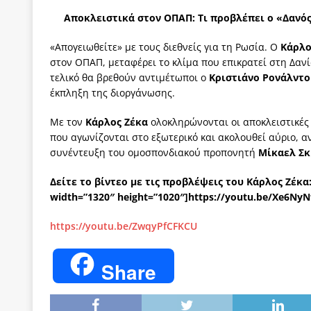
των δύο κομμάτων και όχι Ανδρουλάκη -Τσίπρα.
Αποκλειστικά στον ΟΠΑΠ: Τι προβλέπει ο «Δανός
[ 3 Αυγούστου 2026 ]
Η τραγωδία της δημοκρατική
«Απογειωθείτε» με τους διεθνείς για τη Ρωσία. Ο
Κάρλο
μπορούν να φέρουν την αλλαγή
ΠΡΟΕΚΤΑΣΕΙΣ
στον ΟΠΑΠ, μεταφέρει το κλίμα που επικρατεί στη Δανί
τελικό θα βρεθούν αντιμέτωποι ο
Κριστιάνο Ρονάλντο
[ 3 Αυγούστου 2026 ]
Γιατί λιγοστεύουν «τα χρόνι
έκπληξη της διοργάνωσης.
εμβληματικό «Πολίτη Κέιν»
ΠΑΡΕΜΒΑΣΕΙΣ
Με τον
Κάρλος Ζέκα
ολοκληρώνονται οι αποκλειστικές
[ 3 Αυγούστου 2026 ]
Το Νομικό DNA του Υπερταμ
που αγωνίζονται στο εξωτερικό και ακολουθεί αύριο, 
συνέντευξη του ομοσπονδιακού προπονητή
Μίκαελ Σκ
[ 3 Αυγούστου 2026 ]
Το γάλλιο και η γεωπολιτική
[ 3 Αυγούστου 2026 ]
«Εδοξάσθη κρυπτομένη και 
Δείτε το βίντεο με τις προβλέψεις του Κάρλος Ζέκα
width=”1320″ height=”1020″]https://youtu.be/Xe6NyN
ΠΑΡΕΜΒΑΣΕΙΣ
https://youtu.be/ZwqyPfCFKCU
Share