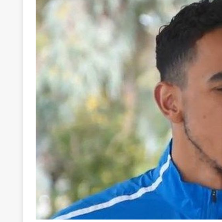
[ 22 Μαΐου 2020 ]
Μακάριος Λαζαρίδης: Έργο!
Π
[ 4 Αυγούστου 2026 ]
Θα ανήκεις όπου ανήκει το 
[ 4 Αυγούστου 2026 ]
Η γενεαλογία του φασισμού
ΠΑΡΕΜΒΑΣΕΙΣ
[ 4 Αυγούστου 2026 ]
Εφημερίδα «Εστία»: Όταν η 
[ 4 Αυγούστου 2026 ]
Η συμφωνία πυρηνικής συν
[ 4 Αυγούστου 2026 ]
Τα γεγονότα της Τηλλυρίας 
[ 4 Αυγούστου 2026 ]
Tηλεοπτικοί “Mega-Fiers”…
[ 4 Αυγούστου 2026 ]
Κώστας Τσουκαλάς: Αντιπολ
[ 4 Αυγούστου 2026 ]
Ο Ιωάννης Μεταξάς και η 4
δικτάτορας
ΕΠΙΛΟΓΕΣ
[ 3 Αυγούστου 2026 ]
Η ελευθεροτυπία δεν απειλε
[ 3 Αυγούστου 2026 ]
ΠΑΣΟΚ ή ΕΛ.ΑΣ.; Γιατί η μά