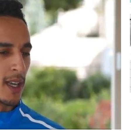
ΡΟΣΩΠΟΓΡΑΦΙΕΣ
νερό
ΑΝΑΓΝΩΣΕΙΣ
: από τον Αντιδιαφωτισμό στον ψηφιακό Κοινωνικό Δαρβινισμό
δημοσιογραφία βάζει τα χέρια της και βγάζει τα μάτια της
ΑΠΟΨΕΙΣ
εργασίας ΗΠΑ-Σαουδικής Αραβίας
ΑΠΟΨΕΙΣ
και το Σχέδιο Άτσεσον
ΑΠΟΨΕΙΣ
ΑΠΟΨΕΙΣ
ίτευση
ΠΡΟΒΟΛΕΣ
η Αυγούστου: Πώς ένας αποτυχημένος κοινοβουλευτικός έγινε
ίται και δεν εκβιάζεται
ΠΑΡΕΜΒΑΣΕΙΣ
χη της δεύτερης θέσης είναι (πολύ) ανοιχτή ακόμη. Προς αναμέτρηση