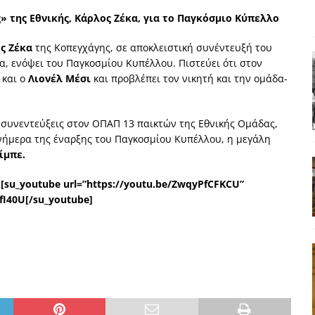
ΑΠΟΨΕΙΣ
» της Εθνικής, Κάρλος Ζέκα, για το Παγκόσμιο Κύπελλο
ς παράταξης: Ο λαός θέλει, αλλά τα κόμματα της αντιπολίτευσης δεν
ς Ζέκα
της Κοπεγχάγης, σε αποκλειστική συνέντευξή του
α, ενόψει του Παγκοσμίου Κυπέλλου. Πιστεύει ότι στον
και ο
Λιονέλ Μέσι
και προβλέπει τον νικητή και την ομάδα-
α της αθωότητας;» Το «αίνιγμα»και η «λύση» του μέσα από τον
 συνεντεύξεις στον ΟΠΑΠ 13 παικτών της Εθνικής Ομάδας,
είου και οι Ρήτρες του ESM
ΑΠΟΨΕΙΣ
ανήμερα της έναρξης του Παγκοσμίου Κυπέλλου, η μεγάλη
ίμπε.
 ισχύς για την Ελλάδα
ΑΠΟΨΕΙΣ
εγελοιοποιήθη εμφανιζόμενη»: Το άδοξο βήμα της Μ. Καρυστιανού
:[su_youtube url=”https://youtu.be/ZwqyPfCFKCU”
fI40U[/su_youtube]