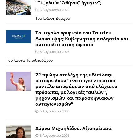
“Τίς γλαῦκ’ Ἀθήναζ’ ἤγαγεν”;
6 Αυγούστου 2026
Του Ιωάννη Δαμίγου
Το μεγάλο «ριφιφί» του Ταμείου
Ανάκαμψης: Κυβερνητική απληστία και
αντιπολιτευτική αφασία
6 Αυγούστου 2026
Του Κώστα Παπαθεοδώρου
22 πρώην στελέχη της «Ελπίδας»
καταγγέλουν “ένα συγκεντρωτικό
μοντέλο αποφάσεων από ελάχιστα
πρόσωπα, με λογικές “αυλών”,
μηχανισμών και παρασκηνιακών
ανταγωνισμών”
6 Αυγούστου 2026
Δόμνα Μιχαηλίδου: Αξιοπρέπεια
6 Αυγούστου 2026