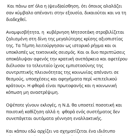
Και πάνω απ’ όλα η (ψευδ)αίσθηση, ότι όποιος αλαλάζει
σαν κύμβαλο απέναντι στην εξουσία, δικαιούται και να τη
διαδεχθεί.
Αναμφισβήτητα, η κυβέρνηση Μητσοτάκη στροβιλίζεται
ζαλισμένη στη δίνη της μεγαλύτερης κρίσης αξιοπιστίας
της. Τα Τέμπη λειτούργησαν ως ιστορικό ρήγμα και οι
υποκλοπές ως τεκτονικός σεισμός. Και οι δυο περιπτώσεις
αποκάλυψαν αφενός την κρατική ανεπάρκεια και αφετέρου
διέλυσαν το τελευταίο ίχνος εμπιστοσύνης της
συντριπτικής πλειονότητας της κοινωνίας απέναντι σε
θεσμούς, υποσχέσεις και αφηγήματα περί «επιτελικού
κράτους». Η φθορά είναι πρωτοφανής και η κοινωνική
κόπωση μη αναστρέψιμη.
Οψέποτε γίνουν εκλογές, η Ν.Δ. θα υποστεί ποσοτική και
ποιοτική καθίζηση αλλά η φθορά ενός συστήματος δεν
συνεπάγεται αυτόματα γέννηση εναλλακτικής.
Και κάπου εδώ αρχίζει να σχηματίζεται ένα ιδιότυπο