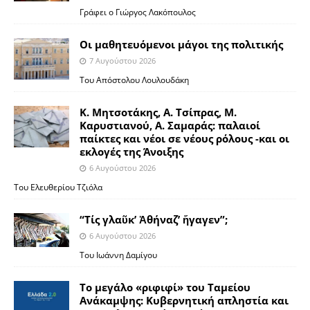
Γράφει ο Γιώργος Λακόπουλος
Οι μαθητευόμενοι μάγοι της πολιτικής
7 Αυγούστου 2026
Του Απόστολου Λουλουδάκη
Κ. Μητσοτάκης, Α. Τσίπρας, Μ.
Καρυστιανού, Α. Σαμαράς: παλαιοί
παίκτες και νέοι σε νέους ρόλους -και οι
εκλογές της Άνοιξης
6 Αυγούστου 2026
Του Ελευθερίου Τζιόλα
“Τίς γλαῦκ’ Ἀθήναζ’ ἤγαγεν”;
6 Αυγούστου 2026
Του Ιωάννη Δαμίγου
Το μεγάλο «ριφιφί» του Ταμείου
Ανάκαμψης: Κυβερνητική απληστία και