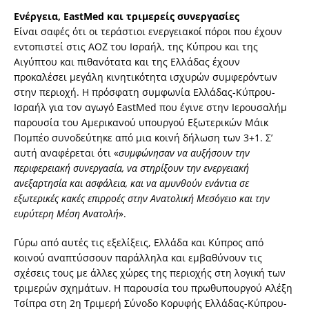
Ενέργεια, EastMed και τριμερείς συνεργασίες
Είναι σαφές ότι οι τεράστιοι ενεργειακοί πόροι που έχουν
εντοπιστεί στις ΑΟΖ του Ισραήλ, της Κύπρου και της
Αιγύπτου και πιθανότατα και της Ελλάδας έχουν
προκαλέσει μεγάλη κινητικότητα ισχυρών συμφερόντων
στην περιοχή. Η πρόσφατη συμφωνία Ελλάδας-Κύπρου-
Ισραήλ για τον αγωγό EastMed που έγινε στην Ιερουσαλήμ
παρουσία του Αμερικανού υπουργού Εξωτερικών Μάικ
Πομπέο συνοδεύτηκε από μια κοινή δήλωση των 3+1. Σ’
αυτή αναφέρεται ότι «
συμφώνησαν να αυξήσουν την
περιφερειακή συνεργασία, να στηρίξουν την ενεργειακή
ανεξαρτησία και ασφάλεια, και να αμυνθούν ενάντια σε
εξωτερικές κακές επιρροές στην Ανατολική Μεσόγειο και την
ευρύτερη Μέση Ανατολή
».
Γύρω από αυτές τις εξελίξεις, Ελλάδα και Κύπρος από
κοινού αναπτύσσουν παράλληλα και εμβαθύνουν τις
σχέσεις τους με άλλες χώρες της περιοχής στη λογική των
τριμερών σχημάτων. Η παρουσία του πρωθυπουργού Αλέξη
Τσίπρα στη 2η Τριμερή Σύνοδο Κορυφής Ελλάδας-Κύπρου-