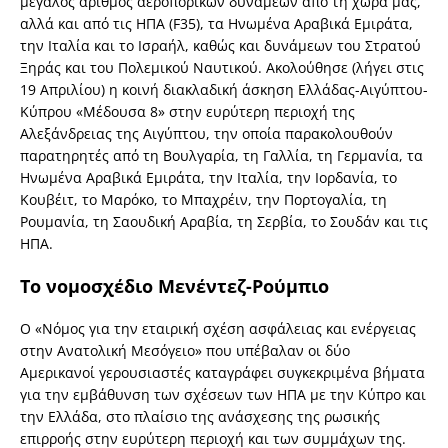
μεγάλος αριθμός αεροπορικών δυνάμεων από τη χώρα μας,
αλλά και από τις ΗΠΑ (F35), τα Ηνωμένα Αραβικά Εμιράτα,
την Ιταλία και το Ισραήλ, καθώς και δυνάμεων του Στρατού
Ξηράς και του Πολεμικού Ναυτικού. Ακολούθησε (λήγει στις
19 Απριλίου) η κοινή διακλαδική άσκηση Ελλάδας-Αιγύπτου-
Κύπρου «Μέδουσα 8» στην ευρύτερη περιοχή της
Αλεξάνδρειας της Αιγύπτου, την οποία παρακολουθούν
παρατηρητές από τη Βουλγαρία, τη Γαλλία, τη Γερμανία, τα
Ηνωμένα Αραβικά Εμιράτα, την Ιταλία, την Ιορδανία, το
Κουβέιτ, το Μαρόκο, το Μπαχρέιν, την Πορτογαλία, τη
Ρουμανία, τη Σαουδική Αραβία, τη Σερβία, το Σουδάν και τις
ΗΠΑ.
Το νομοσχέδιο Μενέντεζ-Ρούμπιο
Ο «Νόμος για την εταιρική σχέση ασφάλειας και ενέργειας
στην Ανατολική Μεσόγειο» που υπέβαλαν οι δύο
Αμερικανοί γερουσιαστές καταγράφει συγκεκριμένα βήματα
για την εμβάθυνση των σχέσεων των ΗΠΑ με την Κύπρο και
την Ελλάδα, στο πλαίσιο της ανάσχεσης της ρωσικής
επιρροής στην ευρύτερη περιοχή και των συμμάχων της.