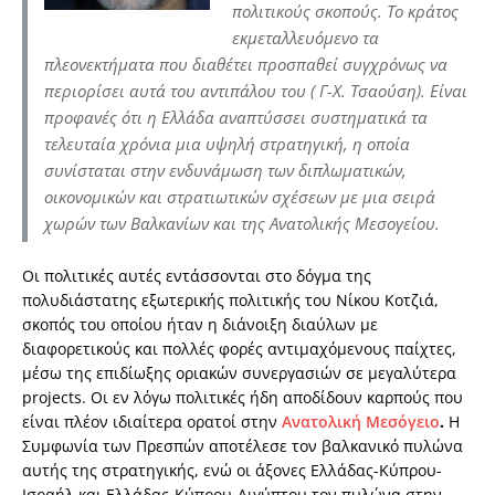
πολιτικούς σκοπούς. Το κράτος
εκμεταλλευόμενο τα
πλεονεκτήματα που διαθέτει προσπαθεί συγχρόνως να
περιορίσει αυτά του αντιπάλου του ( Γ-Χ. Τσαούση). Είναι
προφανές ότι η Ελλάδα αναπτύσσει συστηματικά τα
τελευταία χρόνια μια υψηλή στρατηγική, η οποία
συνίσταται στην ενδυνάμωση των διπλωματικών,
οικονομικών και στρατιωτικών σχέσεων με μια σειρά
χωρών των Βαλκανίων και της Ανατολικής Μεσογείου.
Οι πολιτικές αυτές εντάσσονται στο δόγμα της
πολυδιάστατης εξωτερικής πολιτικής του Νίκου Κοτζιά,
σκοπός του οποίου ήταν η διάνοιξη διαύλων με
διαφορετικούς και πολλές φορές αντιμαχόμενους παίχτες,
μέσω της επιδίωξης οριακών συνεργασιών σε μεγαλύτερα
projects. Οι εν λόγω πολιτικές ήδη αποδίδουν καρπούς που
είναι πλέον ιδιαίτερα ορατοί στην
Ανατολική Μεσόγειο
.
Η
Συμφωνία των Πρεσπών αποτέλεσε τον βαλκανικό πυλώνα
αυτής της στρατηγικής, ενώ οι άξονες Ελλάδας-Κύπρου-
Ισραήλ και Ελλάδας-Κύπρου-Αιγύπτου τον πυλώνα στην