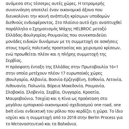
ανάμεσα στις τέσσερις αυτές χώρες. Η τετραμερής
συνεννόηση αποτελεί έναν οικονομικό άξονα που
διευκολύνει την κοινή ανάπτυξη κρίσιμων υποδομών
διεθνούς ενδιαφέροντος. Στο πλαίσιο αυτό έχει αναπτυχθεί
παράλληλα ο Σχηματισμός Μάχης HELBROC μεταξύ
Ελλάδας-Βουλγαρίας-Ρουμανίας που συνεκπαιδεύει
μονάδες ειδικών δυνάμεων με τη συμμετοχή σε ασκήσεις
στους τομείς πολιτικής προστασίας και χειρισμού κρίσεων,
ενώ προωθείται πλέον και η πλήρης συμμετοχή της
Σερβίας.
Η πρόσφατη ένταξη της Ελλάδας στην Πρωτοβουλία 16+1
στην οποία μετέχουν πλέον 17 ευρωπαϊκές χώρες
(Βουλγαρία, Αλβανία, Βοσνία-Ερζεγοβίνη, Εσθονία, Λετονία,
Λιθουανία, Πολωνία, Βόρεια Μακεδονία, Ρουμανία,
Σλοβακία, Σλοβενία, Σερβία, Ουγγαρία, Κροατία,
Μαυροβούνιο, Τσεχία) και η Κίνα ως προέκταση στο
μεγάλου εμπορικού-οικονομικού σχεδιασμού one road, one
belt είναι ενδεικτική του ρόλου που κερδίζει η χώρα. Το ίδιο
ισχύει και η συμμετοχή από το 2018 στην Berlin Process για
το Μεταναστευτικό και τα Βαλκάνια.