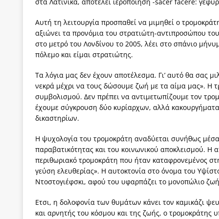
στα Λατινικά, αποτελεί ιεροποίηση -sacer facere: γεφυ
Αυτή τη λειτουργία προσπαθεί να μιμηθεί ο τρομοκράτ
αξιώνει τα προνόμια του στρατιώτη-αντιπροσώπου του 
στο μετρό του Λονδίνου το 2005, λέει στο σπάνιο μήν
πόλεμο και είμαι στρατιώτης.
Τα λόγια μας δεν έχουν αποτέλεσμα. Γι’ αυτό θα σας μ
νεκρά μέχρι να τους δώσουμε ζωή με τα αίμα μας». Η 
συμβολισμού. Δεν πρέπει να αντιμετωπίζουμε τον τρο
έχουμε σύγκρουση δύο κυρίαρχων, αλλά κακουργήματα 
δικαστηρίων.
Η ψυχολογία του τρομοκράτη αναδύεται συνήθως μέσα 
παραβατικότητας και του κοινωνικού αποκλεισμού. Η α
περιθωριακό τρομοκράτη που ήταν καταφρονεμένος στη ζ
γεύση ελευθερίας». Η αυτοκτονία στο όνομα του Υψίστ
Ντοστογιέφσκι, αφού του υφαρπάζει το μονοπώλιο ζωή
Ετσι, η δολοφονία των θυμάτων κάνει τον καμικάζι ψε
και αρνητής του κόσμου και της ζωής, ο τρομοκράτης υ