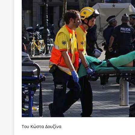
[ 22 Μαΐου 2020 ]
Μακάριος Λαζαρίδης: Έργο!
Π
[ 6 Αυγούστου 2026 ]
Κ. Μητσοτάκης, Α. Τσίπρας, 
-και οι εκλογές της Άνοιξης
ΑΠΟΨΕΙΣ
[ 6 Αυγούστου 2026 ]
“Τίς γλαῦκ’ Ἀθήναζ’ ἤγαγεν”;
[ 6 Αυγούστου 2026 ]
Το μεγάλο «ριφιφί» του Ταμ
ΑΠΟΨΕΙΣ
[ 6 Αυγούστου 2026 ]
22 πρώην στελέχη της «Ελπ
ελάχιστα πρόσωπα, με λογικές “αυλών”, μηχανισ
[ 6 Αυγούστου 2026 ]
Δόμνα Μιχαηλίδου: Αξιοπρ
[ 6 Αυγούστου 2026 ]
Η δημοκρατία της διαχείρισ
[ 5 Αυγούστου 2026 ]
Κυριάκος Μητσοτάκης: Αναλ
[ 4 Αυγούστου 2026 ]
Θα ανήκεις όπου ανήκει το 
Του Κώστα Δουζίνα
[ 4 Αυγούστου 2026 ]
Η γενεαλογία του φασισμού