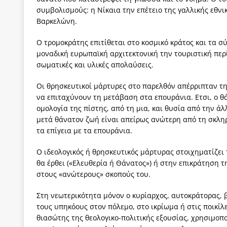
συμβολισμούς: η Νίκαια την επέτειο της γαλλικής εθνι
Βαρκελώνη.
Ο τρομοκράτης επιτίθεται στο κοσμικό κράτος και τα 
μοναδική ευρωπαϊκή αρχιτεκτονική την τουριστική περί
σωματικές και υλικές απολαύσεις.
Οι θρησκευτικοί μάρτυρες στο παρελθόν απέρριπταν τη
να επιταχύνουν τη μετάβαση στα επουράνια. Ετσι, ο θά
ομολογία της πίστης, από τη μια, και θυσία από την ά
μετά θάνατον ζωή είναι απείρως ανώτερη από τη σκλη
τα επίγεια με τα επουράνια.
Ο ιδεολογικός ή θρησκευτικός μάρτυρας στοιχηματίζει
θα έρθει («Ελευθερία ή Θάνατος») ή στην επικράτηση τ
στους «ανώτερους» σκοπούς του.
Στη νεωτερικότητα μόνον ο κυρίαρχος, αυτοκράτορας, βα
τους υπηκόους στον πόλεμο, στο ικρίωμα ή στις ποικίλ
θιασώτης της θεολογικο-πολιτικής εξουσίας, χρησιμοποιε