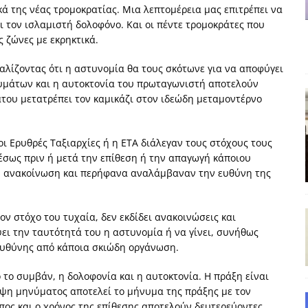
ά της νέας τρομοκρατίας. Μια λεπτομέρεια μας επιτρέπει να
 τον ισλαμιστή δολοφόνο. Και οι πέντε τρομοκράτες που
δημοσιογραφία βάζει τα χέρια της και βγάζει τα μάτια της
ΑΠΟΨΕΙΣ
 ζώνες με εκρηκτικά.
εργασίας ΗΠΑ-Σαουδικής Αραβίας
ΑΠΟΨΕΙΣ
λίζοντας ότι η αστυνομία θα τους σκότωνε για να αποφύγει
υμάτων και η αυτοκτονία του πρωταγωνιστή αποτελούν
και το Σχέδιο Άτσεσον
ΑΠΟΨΕΙΣ
άτου μετατρέπει τον καμικάζι στον ιδεώδη μεταμοντέρνο
ΑΠΟΨΕΙΣ
ίτευση
ΠΡΟΒΟΛΕΣ
ι Ερυθρές Ταξιαρχίες ή η ΕΤΑ διάλεγαν τους στόχους τους
η Αυγούστου: Πώς ένας αποτυχημένος κοινοβουλευτικός έγινε
έσως πριν ή μετά την επίθεση ή την απαγωγή κάποιου
νη ανακοίνωση και περήφανα αναλάμβαναν την ευθύνη της
ον στόχο του τυχαία, δεν εκδίδει ανακοινώσεις και
ι την ταυτότητά του η αστυνομία ή να γίνει, συνήθως
υθύνης από κάποια σκιώδη οργάνωση.
ο το συμβάν, η δολοφονία και η αυτοκτονία. Η πράξη είναι
ειψη μηνύματος αποτελεί το μήνυμα της πράξης με τον
πος και ο χρόνος της επίθεσης αποτελούν δευτερεύοντες