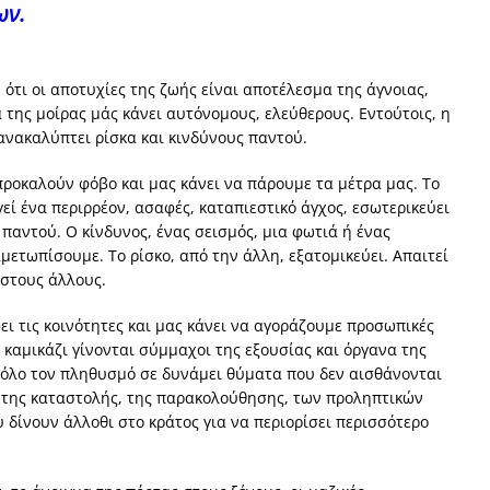
ων.
 ότι οι αποτυχίες της ζωής είναι αποτέλεσμα της άγνοιας,
 της μοίρας μάς κάνει αυτόνομους, ελεύθερους. Εντούτοις, η
ανακαλύπτει ρίσκα και κινδύνους παντού.
προκαλούν φόβο και μας κάνει να πάρουμε τα μέτρα μας. Το
ί ένα περιρρέον, ασαφές, καταπιεστικό άγχος, εσωτερικεύει
παντού. Ο κίνδυνος, ένας σεισμός, μια φωτιά ή ένας
μετωπίσουμε. Το ρίσκο, από την άλλη, εξατομικεύει. Απαιτεί
στους άλλους.
ει τις κοινότητες και μας κάνει να αγοράζουμε προσωπικές
 καμικάζι γίνονται σύμμαχοι της εξουσίας και όργανα της
 όλο τον πληθυσμό σε δυνάμει θύματα που δεν αισθάνονται
η της καταστολής, της παρακολούθησης, των προληπτικών
δίνουν άλλοθι στο κράτος για να περιορίσει περισσότερο