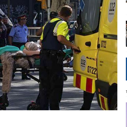
ΡΟΣΩΠΟΓΡΑΦΙΕΣ
Μ. Καρυστιανού, Α. Σαμαράς: παλαιοί παίκτες και νέοι σε νέους ρόλους
ΑΠΟΨΕΙΣ
είου Ανάκαμψης: Κυβερνητική απληστία και αντιπολιτευτική αφασία
ίδας» καταγγέλουν “ένα συγκεντρωτικό μοντέλο αποφάσεων από
μών και παρασκηνιακών ανταγωνισμών”
ΣΚΕΨΕΙΣ
έπεια
ΠΡΟΒΟΛΕΣ
ης τελειώνει
ΠΑΡΕΜΒΑΣΕΙΣ
γησίες
ΠΡΟΒΟΛΕΣ
νερό
ΑΝΑΓΝΩΣΕΙΣ
: από τον Αντιδιαφωτισμό στον ψηφιακό Κοινωνικό Δαρβινισμό