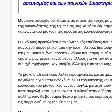
αστυνομίας και των ποινικών δικαστηρί
Μας λένε συνεχώς ότι είμαστε αφεντικά της τύχης μας,
της ανικανότητας, της τεμπελιάς μας. Αυτό το δάμασμα
«κοινωνία του ρίσκου» της πρόσφατης κοινωνιολογίας 
Ο κίνδυνος προκαλείται από εξωτερικές επιθέσεις που 
πανταχού παρόν ρίσκο, από την άλλη πλευρά, δημιουργε
και μονιμοποιεί έναν αόρατο κίνδυνο που παραμονεύει 
ληστής, μας φέρνει κοντά στους άλλους για να τον αντι
συνεχή εγρήγορση, καχυποψία, έλλειψη εμπιστοσύνης 
Το ρίσκο αποτελεί νεοφιλελεύθερο εργαλείο, καταστρέφ
ασφαλίσεις για «παν ενδεχόμενο». Ο τρομοκράτης και ο
κοινωνίας του ρίσκου. Χτυπώντας τυφλά, μετατρέπουν
ποτέ ασφαλή. Ετσι, η τρομοκρατία οδηγεί στην αύξησ
συλλήψεων. Οι βάρβαροι ψευτο-μιμητές του κυρίαρχου 
τις συρρικνούμενες ελευθερίες μας.