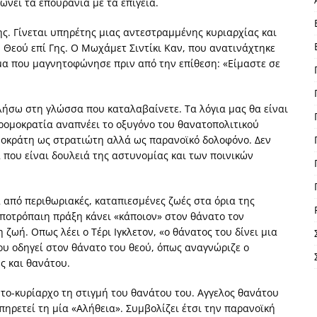
ρώνει τα επουράνια με τα επίγεια.
ης. Γίνεται υπηρέτης μιας αντεστραμμένης κυριαρχίας και
Θεού επί Γης. Ο Μωχάμετ Σιντίκι Καν, που ανατινάχτηκε
υμα που μαγνητοφώνησε πριν από την επίθεση: «Είμαστε σε
ιλήσω στη γλώσσα που καταλαβαίνετε. Τα λόγια μας θα είναι
τρομοκρατία αναπνέει το οξυγόνο του θανατοπολιτικού
μοκράτη ως στρατιώτη αλλά ως παρανοϊκό δολοφόνο. Δεν
που είναι δουλειά της αστυνομίας και των ποινικών
από περιθωριακές, καταπιεσμένες ζωές στα όρια της
ποτρόπαιη πράξη κάνει «κάποιον» στον θάνατο τον
ωή. Οπως λέει ο Τέρι Ιγκλετον, «ο θάνατος του δίνει μια
ου οδηγεί στον θάνατο του θεού, όπως αναγνώριζε ο
ς και θανάτου.
υτο-κυρίαρχο τη στιγμή του θανάτου του. Αγγελος θανάτου
πηρετεί τη μία «Αλήθεια». Συμβολίζει έτσι την παρανοϊκή