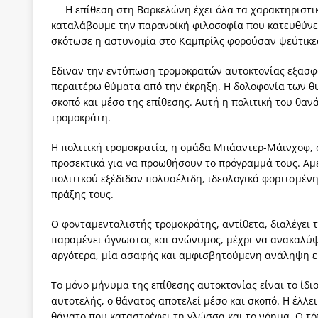
Η επίθεση στη Βαρκελώνη έχει όλα τα χαρακτηριστικ
ΠΑΡΕΜΒΑΣΕΙΣ
καταλάβουμε την παρανοϊκή φιλοσοφία που κατευθύνει
[ 4 Αυγούστου 2026 ]
Εφημερίδα «Εστία»: Όταν η 
σκότωσε η αστυνομία στο Καμπρίλς φορούσαν ψεύτικες
[ 4 Αυγούστου 2026 ]
Η συμφωνία πυρηνικής συν
Εδιναν την εντύπωση τρομοκρατών αυτοκτονίας εξασφα
περαιτέρω θύματα από την έκρηξη. Η δολοφονία των θ
[ 4 Αυγούστου 2026 ]
Τα γεγονότα της Τηλλυρίας 
σκοπό και μέσο της επίθεσης. Αυτή η πολιτική του θαν
[ 4 Αυγούστου 2026 ]
Tηλεοπτικοί “Mega-Fiers”…
τρομοκράτη.
[ 4 Αυγούστου 2026 ]
Κώστας Τσουκαλάς: Αντιπολ
Η πολιτική τρομοκρατία, η ομάδα Μπάαντερ-Μάινχοφ, ο
[ 4 Αυγούστου 2026 ]
Ο Ιωάννης Μεταξάς και η 4
προσεκτικά για να προωθήσουν το πρόγραμμά τους. Αμ
πολιτικού εξέδιδαν πολυσέλιδη, ιδεολογικά φορτισμέ
δικτάτορας
ΕΠΙΛΟΓΕΣ
πράξης τους.
Ο φονταμενταλιστής τρομοκράτης, αντίθετα, διαλέγει τ
παραμένει άγνωστος και ανώνυμος, μέχρι να ανακαλύψε
αργότερα, μία ασαφής και αμφισβητούμενη ανάληψη ε
Το μόνο μήνυμα της επίθεσης αυτοκτονίας είναι το ίδι
αυτοτελής, ο θάνατος αποτελεί μέσο και σκοπό. Η έλλ
θάνατο που καταστρέφει τη γλώσσα και το νόημα. Ο τό