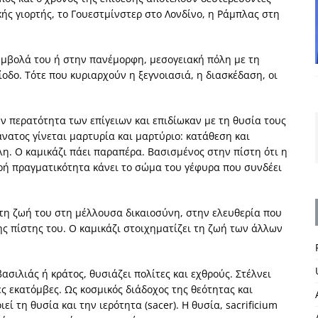
κής γιορτής, το Γουεστμίνστερ στο Λονδίνο, η Ράμπλας στη
σύμβολά του ή στην πανέμορφη, μεσογειακή πόλη με τη
οδο. Τότε που κυριαρχούν η ξεγνοιασιά, η διασκέδαση, οι
ν περατότητα των επίγειων και επιδίωκαν με τη θυσία τους
νατος γίνεται μαρτυρία και μαρτύριο: κατάθεση και
λλη. Ο καμικάζι πάει παραπέρα. Βασισμένος στην πίστη ότι η
ρή πραγματικότητα κάνει το σώμα του γέφυρα που συνδέει
 τη ζωή του στη μέλλουσα δικαιοσύνη, στην ελευθερία που
ης πίστης του. Ο καμικάζι στοιχηματίζει τη ζωή των άλλων
σιλιάς ή κράτος, θυσιάζει πολίτες και εχθρούς. Στέλνει
ες εκατόμβες. Ως κοσμικός διάδοχος της θεότητας και
ί τη θυσία και την ιερότητα (sacer). Η θυσία, sacrificium