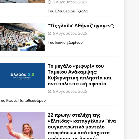
6 Αυγούστου 2026
Του Ελευθερίου Τζιόλα
“Τίς γλαῦκ’ Ἀθήναζ’ ἤγαγεν”;
6 Αυγούστου 2026
Του Ιωάννη Δαμίγου
Το μεγάλο «ριφιφί» του
Ταμείου Ανάκαμψης:
Κυβερνητική απληστία και
αντιπολιτευτική αφασία
6 Αυγούστου 2026
Του Κώστα Παπαθεοδώρου
22 πρώην στελέχη της
«Ελπίδας» καταγγέλουν “ένα
συγκεντρωτικό μοντέλο
αποφάσεων από ελάχιστα
πρόσωπα, με λογικές