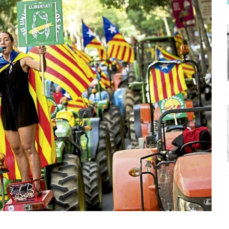
ΡΟΣΩΠΟΓΡΑΦΙΕΣ
νερό
ΑΝΑΓΝΩΣΕΙΣ
: από τον Αντιδιαφωτισμό στον ψηφιακό Κοινωνικό Δαρβινισμό
δημοσιογραφία βάζει τα χέρια της και βγάζει τα μάτια της
ΑΠΟΨΕΙΣ
εργασίας ΗΠΑ-Σαουδικής Αραβίας
ΑΠΟΨΕΙΣ
και το Σχέδιο Άτσεσον
ΑΠΟΨΕΙΣ
ΑΠΟΨΕΙΣ
ίτευση
ΠΡΟΒΟΛΕΣ
η Αυγούστου: Πώς ένας αποτυχημένος κοινοβουλευτικός έγινε
ίται και δεν εκβιάζεται
ΠΑΡΕΜΒΑΣΕΙΣ
χη της δεύτερης θέσης είναι (πολύ) ανοιχτή ακόμη. Προς αναμέτρηση