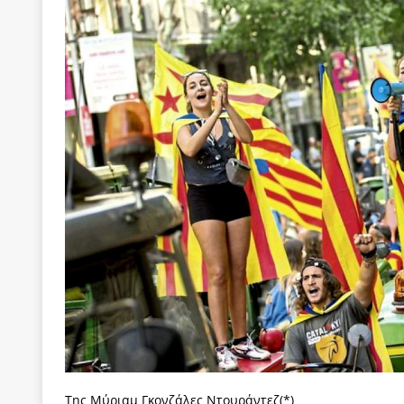
[ 22 Μαΐου 2020 ]
Μακάριος Λαζαρίδης: Έργο!
Π
[ 4 Αυγούστου 2026 ]
Θα ανήκεις όπου ανήκει το 
[ 4 Αυγούστου 2026 ]
Η γενεαλογία του φασισμού
ΠΑΡΕΜΒΑΣΕΙΣ
[ 4 Αυγούστου 2026 ]
Εφημερίδα «Εστία»: Όταν η 
[ 4 Αυγούστου 2026 ]
Η συμφωνία πυρηνικής συν
[ 4 Αυγούστου 2026 ]
Τα γεγονότα της Τηλλυρίας 
[ 4 Αυγούστου 2026 ]
Tηλεοπτικοί “Mega-Fiers”…
[ 4 Αυγούστου 2026 ]
Κώστας Τσουκαλάς: Αντιπολ
[ 4 Αυγούστου 2026 ]
Ο Ιωάννης Μεταξάς και η 4
δικτάτορας
ΕΠΙΛΟΓΕΣ
[ 3 Αυγούστου 2026 ]
Η ελευθεροτυπία δεν απειλε
[ 3 Αυγούστου 2026 ]
ΠΑΣΟΚ ή ΕΛ.ΑΣ.; Γιατί η μά
Της Μύριαμ Γκονζάλες Ντουράντεζ(*)