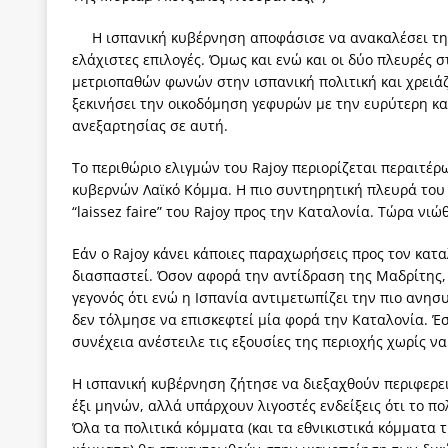
των δύο κομμάτων και όχι Ανδρουλάκη -Τσίπρα.
Η ισπανική κυβέρνηση αποφάσισε να ανακαλέσει την
[ 3 Αυγούστου 2026 ]
Η τραγωδία της δημοκρατική
ελάχιστες επιλογές. Όμως και ενώ και οι δύο πλευρές 
μετριοπαθών φωνών στην ισπανική πολιτική και χρειάζε
μπορούν να φέρουν την αλλαγή
ΠΡΟΕΚΤΑΣΕΙΣ
ξεκινήσει την οικοδόμηση γεφυρών με την ευρύτερη κατ
[ 3 Αυγούστου 2026 ]
Γιατί λιγοστεύουν «τα χρόνι
ανεξαρτησίας σε αυτή.
εμβληματικό «Πολίτη Κέιν»
ΠΑΡΕΜΒΑΣΕΙΣ
Το περιθώριο ελιγμών του Rajoy περιορίζεται περαιτέρ
κυβερνών Λαϊκό Κόμμα. Η πιο συντηρητική πλευρά του 
[ 3 Αυγούστου 2026 ]
Το Νομικό DNA του Υπερταμ
“laissez faire” του Rajoy προς την Καταλονία. Τώρα νιώ
[ 3 Αυγούστου 2026 ]
Το γάλλιο και η γεωπολιτική
Εάν ο Rajoy κάνει κάποιες παραχωρήσεις προς τον κατα
[ 3 Αυγούστου 2026 ]
«Εδοξάσθη κρυπτομένη και 
διασπαστεί. Όσον αφορά την αντίδραση της Μαδρίτης,
ΠΑΡΕΜΒΑΣΕΙΣ
γεγονός ότι ενώ η Ισπανία αντιμετωπίζει την πιο ανησ
δεν τόλμησε να επισκεφτεί μία φορά την Καταλονία. Έσ
συνέχεια ανέστειλε τις εξουσίες της περιοχής χωρίς να 
Η ισπανική κυβέρνηση ζήτησε να διεξαχθούν περιφερει
έξι μηνών, αλλά υπάρχουν λιγοστές ενδείξεις ότι το πο
Όλα τα πολιτικά κόμματα (και τα εθνικιστικά κόμματα 