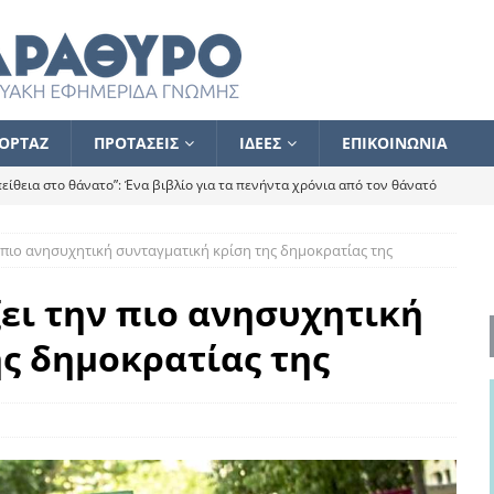
ΟΡΤΑΖ
ΠΡΟΤΑΣΕΙΣ
ΙΔΕΕΣ
ΕΠΙΚΟΙΝΩΝΙΑ
ίθεια στο θάνατο”: Ένα βιβλίο για τα πενήντα χρόνια από τον θάνατό
ν πιο ανησυχητική συνταγματική κρίση της δημοκρατίας της
α το ποιος κοροϊδεύει ποιον Αλέξη
ΑΝΑΓΝΩΣΕΙΣ
 ισχυρίστηκα ότι δεν υπάρχει παρακολούθηση και κέντρο το οποίο
ει την πιο ανησυχητική
ς δημοκρατίας της
τεί θερμά όσους σπεύδουν να το ενισχύσουν – Συνεχίζουμε
FLASH
ίας θα κινηθεί στην αντίθετη κατεύθυνση
ΑΝΑΓΝΩΣΕΙΣ
ΠΡΟΣΩΠΟΓΡΑΦΙΕΣ
ίλημμα των εκλογών
ΑΝΑΓΝΩΣΕΙΣ