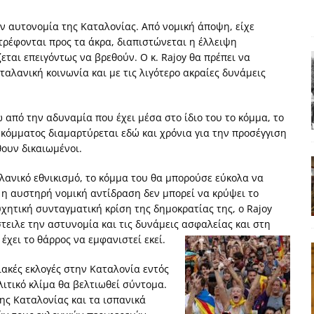
ΑΠΟΨΕΙΣ
 αυτονομία της Καταλονίας. Από νομική άποψη, είχε
ς παράταξης: Ο λαός θέλει, αλλά τα κόμματα της αντιπολίτευσης δεν
στρέφονται προς τα άκρα, διαπιστώνεται η έλλειψη
ται επειγόντως να βρεθούν. Ο κ. Rajoy θα πρέπει να
αλανική κοινωνία και με τις λιγότερο ακραίες δυνάμεις
α της αθωότητας;» Το «αίνιγμα»και η «λύση» του μέσα από τον
ω από την αδυναμία που έχει μέσα στο ίδιο του το κόμμα, το
κόμματος διαμαρτύρεται εδώ και χρόνια για την προσέγγιση
είου και οι Ρήτρες του ESM
ΑΠΟΨΕΙΣ
θουν δικαιωμένοι.
 ισχύς για την Ελλάδα
ΑΠΟΨΕΙΣ
λανικό εθνικισμό, το κόμμα του θα μπορούσε εύκολα να
εγελοιοποιήθη εμφανιζόμενη»: Το άδοξο βήμα της Μ. Καρυστιανού
 η αυστηρή νομική αντίδραση δεν μπορεί να κρύψει το
υχητική συνταγματική κρίση της δημοκρατίας της, ο Rajoy
τειλε την αστυνομία και τις δυνάμεις ασφαλείας και στη
έχει το θάρρος να εμφανιστεί εκεί.
ακές εκλογές στην Καταλονία εντός
λιτικό κλίμα θα βελτιωθεί σύντομα.
της Καταλονίας και τα ισπανικά