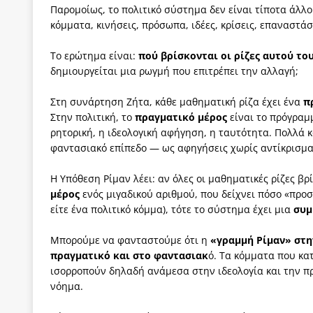
Παρομοίως, το πολιτικό σύστημα δεν είναι τίποτα άλλ
κόμματα, κινήσεις, πρόσωπα, ιδέες, κρίσεις, επαναστάσ
Το ερώτημα είναι:
πού βρίσκονται οι ρίζες αυτού το
δημιουργείται μια ρωγμή που επιτρέπει την αλλαγή;
Στη συνάρτηση Ζήτα, κάθε μαθηματική ρίζα έχει ένα
π
Στην πολιτική, το
πραγματικό μέρος
είναι το πρόγραμμ
ρητορική, η ιδεολογική αφήγηση, η ταυτότητα. Πολλά 
φαντασιακό επίπεδο — ως αφηγήσεις χωρίς αντίκρισμα,
Η Υπόθεση Ρίμαν λέει: αν όλες οι μαθηματικές ρίζες βρ
μέρος
ενός μιγαδικού αριθμού, που δείχνει πόσο «προσ
είτε ένα πολιτικό κόμμα), τότε το σύστημα έχει μια
συμ
Μπορούμε να φανταστούμε ότι η
«γραμμή Ρίμαν» στη
πραγματικό και στο φαντασιακ
ό. Τα κόμματα που κα
ισορροπούν δηλαδή ανάμεσα στην ιδεολογία και την πρ
νόημα.