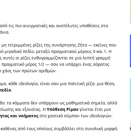
και το Σχέδιο Άτσεσον
ΑΠΟΨΕΙΣ
ΑΠΟΨΕΙΣ
από τις πιο αινιγματικές και ανεπίλυτες υποθέσεις στα
ίτευση
ΠΡΟΒΟΛΕΣ
όνια.
η Αυγούστου: Πώς ένας αποτυχημένος κοινοβουλευτικός έγινε
 μη τετριμμένες ρίζες της συνάρτησης Ζήτα — εκείνες που
ό μιγαδικό πεδίο, μεταξύ πραγματικού μέρους 0 και 1. Η
ίται και δεν εκβιάζεται
ΠΑΡΕΜΒΑΣΕΙΣ
ς αυτές οι ρίζες ευθυγραμμίζονται σε μια λεπτή γραμμή
ε πραγματικό μέρος 1/2 — σαν να υπάρχει ένας αόρατος
χη της δεύτερης θέσης είναι (πολύ) ανοιχτή ακόμη. Προς αναμέτρηση
ο χάος των πρώτων αριθμών.
ΑΠΟΨΕΙΣ
α, κάθε ιδεολογία, είναι σαν μια πολιτική ρίζα: μια θέση,
πεδίο
.
πεδο: τα κόμματα δεν υπάρχουν ως μαθηματικά σημεία, αλλά
σίωσης και εξουσίας. Η
Υπόθεση Ρίμαν
γίνεται έτσι μια
ητας και νοήματος
στο χαοτικό σύμπαν των ιδεολογιών.
 καθένας από τους οποίους συμβάλλει στη συνολική μορφή.