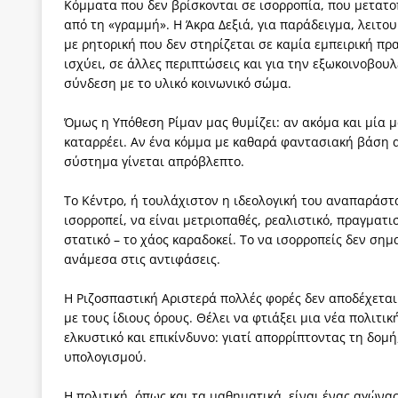
Κόμματα που δεν βρίσκονται σε ισορροπία, που μετατο
από τη «γραμμή». Η Άκρα Δεξιά, για παράδειγμα, λειτο
με ρητορική που δεν στηρίζεται σε καμία εμπειρική πρ
ισχύει, σε άλλες περιπτώσεις και για την εξωκοινοβου
σύνδεση με το υλικό κοινωνικό σώμα.
Όμως η Υπόθεση Ρίμαν μας θυμίζει: αν ακόμα και μία μ
καταρρέει. Αν ένα κόμμα με καθαρά φαντασιακή βάση απ
σύστημα γίνεται απρόβλεπτο.
Το Κέντρο, ή τουλάχιστον η ιδεολογική του αναπαράστ
ισορροπεί, να είναι μετριοπαθές, ρεαλιστικό, πραγματι
στατικό – το χάος καραδοκεί. Το να ισορροπείς δεν σημα
ανάμεσα στις αντιφάσεις.
Η Ριζοσπαστική Αριστερά πολλές φορές δεν αποδέχεται
με τους ίδιους όρους. Θέλει να φτιάξει μια νέα πολιτ
ελκυστικό και επικίνδυνο: γιατί απορρίπτοντας τη δομή
υπολογισμού.
Η πολιτική, όπως και τα μαθηματικά, είναι ένας αγώνα