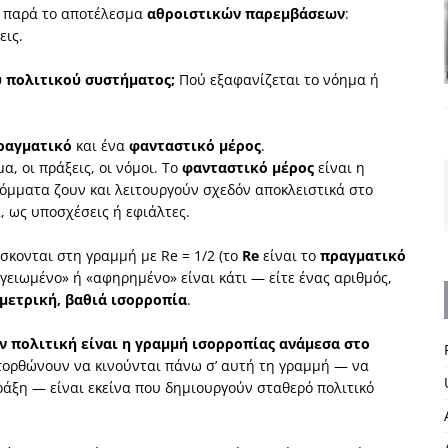
ο παρά το αποτέλεσμα
αθροιστικών παρεμβάσεων
:
εις.
υ πολιτικού συστήματος;
Πού εξαφανίζεται το νόημα ή
ραγματικό
και ένα
φανταστικό μέρος
.
α, οι πράξεις, οι νόμοι. Το
φανταστικό μέρος
είναι η
κόμματα ζουν και λειτουργούν σχεδόν αποκλειστικά στο
 ως υποσχέσεις ή εφιάλτες.
ίσκονται στη γραμμή με Re = 1/2 (το
Re
είναι το
πραγματικό
γειωμένο» ή «αφηρημένο» είναι κάτι — είτε ένας αριθμός,
μετρική, βαθιά ισορροπία
.
ν πολιτική είναι η γραμμή ισορροπίας ανάμεσα στο
τορθώνουν να κινούνται πάνω σ’ αυτή τη γραμμή — να
άξη — είναι εκείνα που δημιουργούν σταθερό πολιτικό