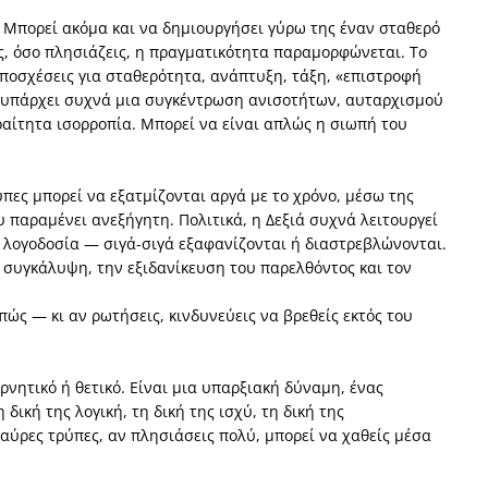
 Μπορεί ακόμα και να δημιουργήσει γύρω της έναν σταθερό
ς, όσο πλησιάζεις, η πραγματικότητα παραμορφώνεται. Το
: υποσχέσεις για σταθερότητα, ανάπτυξη, τάξη, «επιστροφή
, υπάρχει συχνά μια συγκέντρωση ανισοτήτων, αυταρχισμού
ραίτητα ισορροπία. Μπορεί να είναι απλώς η σιωπή του
ύπες μπορεί να εξατμίζονται αργά με το χρόνο, μέσω της
παραμένει ανεξήγητη. Πολιτικά, η Δεξιά συχνά λειτουργεί
η λογοδοσία — σιγά-σιγά εξαφανίζονται ή διαστρεβλώνονται.
η συγκάλυψη, την εξιδανίκευση του παρελθόντος και τον
πώς — κι αν ρωτήσεις, κινδυνεύεις να βρεθείς εκτός του
ρνητικό ή θετικό. Είναι μια υπαρξιακή δύναμη, ένας
ική της λογική, τη δική της ισχύ, τη δική της
μαύρες τρύπες, αν πλησιάσεις πολύ, μπορεί να χαθείς μέσα