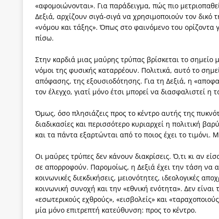
«αφομοιώνονται». Για παράδειγμα, πώς πιο μετριοπαθεί
Δεξιά, αρχίζουν σιγά-σιγά να χρησιμοποιούν τον δικό τη
«νόμου και τάξης». Όπως στο φαινόμενο του ορίζοντα γ
πίσω.
Στην καρδιά μιας μαύρης τρύπας βρίσκεται το σημείο μ
νόμοι της φυσικής καταρρέουν. Πολιτικά, αυτό το σημε
απόφασης, της εξουσιοδότησης. Για τη Δεξιά, η «αποφασ
τον έλεγχο, γιατί μόνο έτσι μπορεί να διασφαλιστεί η τ
Όμως, όσο πλησιάζεις προς το κέντρο αυτής της πυκνό
διαδικασίες και περισσότερο κυριαρχεί η πολιτική βαρ
και τα πάντα εξαρτώνται από το ποιος έχει το τιμόνι. 
Οι μαύρες τρύπες δεν κάνουν διακρίσεις. Ό,τι κι αν είσ
σε απορροφούν. Παρομοίως, η Δεξιά έχει την τάση να απ
κοινωνικές διεκδικήσεις, μειονότητες, ιδεολογικές απ
κοινωνική συνοχή και την «εθνική ενότητα». Δεν είναι
«εσωτερικούς εχθρούς», «εισβολείς» και «ταραχοποιού
μία μόνο επιτρεπτή κατεύθυνση: προς το κέντρο.