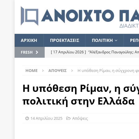
ΑΡΧΙΚΗ
ΠΡΟΕΚΤΑΣΕΙΣ
ΠΟΛΙΤΙΚΗ
ΡΕΠ
[ 17 Απριλίου 2026 ]
“Αλέξανδρος Παναγούλης: Απε
FRESH
του
ΕΠΙΛΟΓΕΣ
HOME
ΑΠΟΨΕΙΣ
Η υπόθεση Ρίμαν, η σύγχρονη φυ
[ 17 Φεβρουαρίου 2026 ]
Απορίες και η απορία γι
[ 7 Νοεμβρίου 2022 ]
Kυρ. Μητσοτάκης: “Ουδέποτε
Η υπόθεση Ρίμαν, η σύ
χειρίζεται το λογισμικό Predator”
ΡΕΠΟΡΤΑΖ
πολιτική στην Ελλάδα
[ 21 Ιουλίου 2021 ]
Το Ανοιχτό Παράθυρο ευχαρισ
[ 15 Σεπτεμβρίου 2020 ]
Το εκκρεμές της οικονομ
14 Απριλίου 2025
Απόψεις
[ 14 Ιουλίου 2020 ]
Κ. Καραμανλής: Κασσάνδρα
[ 4 Ιουλίου 2020 ]
Το σκληρό φθινόπωρο και το δ