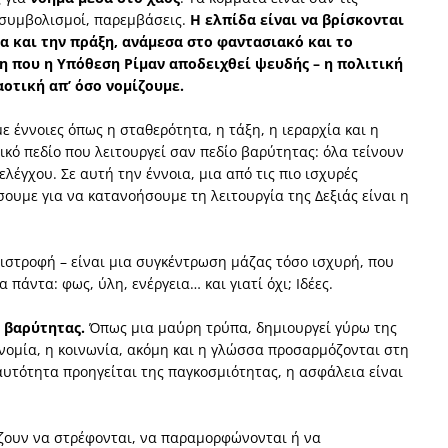
, συμβολισμοί, παρεμβάσεις.
Η ελπίδα είναι να βρίσκονται
ία και την πράξη, ανάμεσα στο φαντασιακό και το
ση που η Υπόθεση Ρίμαν αποδειχθεί ψευδής – η πολιτική
οτική απ’ όσο νομίζουμε.
με έννοιες όπως η σταθερότητα, η τάξη, η ιεραρχία και η
κό πεδίο που λειτουργεί σαν πεδίο βαρύτητας: όλα τείνουν
λέγχου. Σε αυτή την έννοια, μια από τις πιο ισχυρές
υμε για να κατανοήσουμε τη λειτουργία της Δεξιάς είναι η
ιστροφή – είναι μια συγκέντρωση μάζας τόσο ισχυρή, που
άντα: φως, ύλη, ενέργεια… και γιατί όχι; Ιδέες.
ο βαρύτητας.
Όπως μια μαύρη τρύπα, δημιουργεί γύρω της
νομία, η κοινωνία, ακόμη και η γλώσσα προσαρμόζονται στη
αυτότητα προηγείται της παγκοσμιότητας, η ασφάλεια είναι
ίζουν να στρέφονται, να παραμορφώνονται ή να