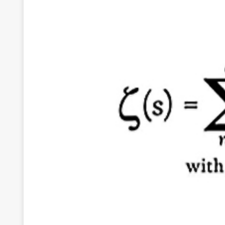
[ 22 Μαΐου 2020 ]
Μακάριος Λαζαρίδης: Έργο!
Π
[ 6 Αυγούστου 2026 ]
Το μεγάλο «ριφιφί» του Ταμ
ΑΠΟΨΕΙΣ
[ 6 Αυγούστου 2026 ]
22 πρώην στελέχη της «Ελπ
ελάχιστα πρόσωπα, με λογικές “αυλών”, μηχανισ
[ 6 Αυγούστου 2026 ]
Δόμνα Μιχαηλίδου: Αξιοπρ
[ 6 Αυγούστου 2026 ]
Η δημοκρατία της διαχείρισ
[ 5 Αυγούστου 2026 ]
Κυριάκος Μητσοτάκης: Αναλ
[ 4 Αυγούστου 2026 ]
Θα ανήκεις όπου ανήκει το 
[ 4 Αυγούστου 2026 ]
Η γενεαλογία του φασισμού
ΠΑΡΕΜΒΑΣΕΙΣ
[ 4 Αυγούστου 2026 ]
Εφημερίδα «Εστία»: Όταν η 
[ 4 Αυγούστου 2026 ]
Η συμφωνία πυρηνικής συν