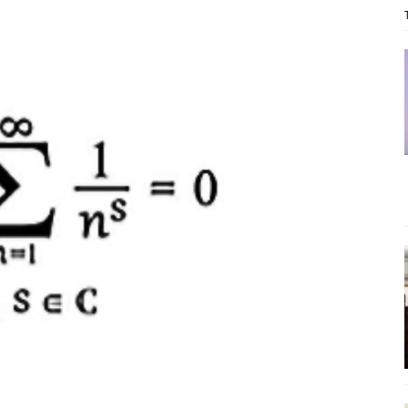
ΡΟΣΩΠΟΓΡΑΦΙΕΣ
είου Ανάκαμψης: Κυβερνητική απληστία και αντιπολιτευτική αφασία
ίδας» καταγγέλουν “ένα συγκεντρωτικό μοντέλο αποφάσεων από
μών και παρασκηνιακών ανταγωνισμών”
ΣΚΕΨΕΙΣ
έπεια
ΠΡΟΒΟΛΕΣ
ης τελειώνει
ΠΑΡΕΜΒΑΣΕΙΣ
γησίες
ΠΡΟΒΟΛΕΣ
νερό
ΑΝΑΓΝΩΣΕΙΣ
: από τον Αντιδιαφωτισμό στον ψηφιακό Κοινωνικό Δαρβινισμό
δημοσιογραφία βάζει τα χέρια της και βγάζει τα μάτια της
ΑΠΟΨΕΙΣ
εργασίας ΗΠΑ-Σαουδικής Αραβίας
ΑΠΟΨΕΙΣ