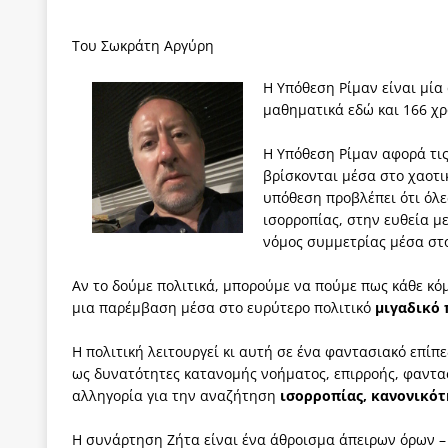
[ 4 Αυγούστου 2026 ]
Τα γεγονότα της Τηλλυρίας 
Του Σωκράτη Αργύρη
[ 4 Αυγούστου 2026 ]
Tηλεοπτικοί “Mega-Fiers”…
Η Υπόθεση Ρίμαν είναι μία 
[ 4 Αυγούστου 2026 ]
Κώστας Τσουκαλάς: Αντιπολ
μαθηματικά εδώ και 166 χρ
[ 4 Αυγούστου 2026 ]
Ο Ιωάννης Μεταξάς και η 4
Η Υπόθεση Ρίμαν αφορά τις
δικτάτορας
ΕΠΙΛΟΓΕΣ
βρίσκονται μέσα στο χαοτικ
[ 3 Αυγούστου 2026 ]
Η ελευθεροτυπία δεν απειλε
υπόθεση προβλέπει ότι όλε
ισορροπίας, στην ευθεία μ
[ 3 Αυγούστου 2026 ]
ΠΑΣΟΚ ή ΕΛ.ΑΣ.; Γιατί η μά
νόμος συμμετρίας μέσα στ
των δύο κομμάτων και όχι Ανδρουλάκη -Τσίπρα.
Αν το δούμε πολιτικά, μπορούμε να πούμε πως κάθε κόμμ
μια παρέμβαση μέσα στο ευρύτερο πολιτικό
μιγαδικό 
Η πολιτική λειτουργεί κι αυτή σε ένα φαντασιακό επί
ως δυνατότητες κατανομής νοήματος, επιρροής, φαντα
αλληγορία για την αναζήτηση
ισορροπίας, κανονικότ
Η συνάρτηση Ζήτα είναι ένα άθροισμα άπειρων όρων –