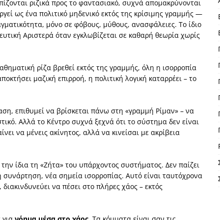
πίζονται ριζικά προς το φαντασιακό, συχνά απομακρύνονται
υργεί ως ένα πολιτικό μηδενικό εκτός της κρίσιμης γραμμής —
αγματικότητα, μόνο σε φόβους, μύθους, ανασφάλειες. Το ίδιο
λευτική Αριστερά όταν εγκλωβίζεται σε καθαρή θεωρία χωρίς
αθηματική ρίζα βρεθεί εκτός της γραμμής, όλη η ισορροπία
οκτήσει μαζική επιρροή, η πολιτική λογική καταρρέει – το
αση, επιθυμεί να βρίσκεται πάνω στη «γραμμή Ρίμαν» – να
στικό. Αλλά το Κέντρο συχνά ξεχνά ότι το σύστημα δεν είναι
ίνει να μένεις ακίνητος, αλλά να κινείσαι με ακρίβεια
 την ίδια τη «Ζήτα» του υπάρχοντος συστήματος. Δεν παίζει
ική συνάρτηση, νέα σημεία ισορροπίας. Αυτό είναι ταυτόχρονα
, διακινδυνεύει να πέσει στο πλήρες χάος – εκτός
ς για
νόημα μέσα στο χάος
. Τα κόμματα είναι σαν τις