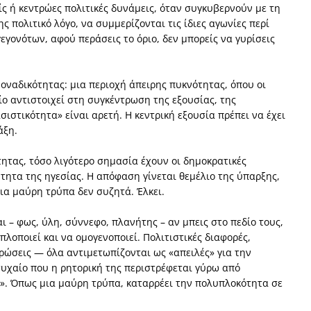
ς ή κεντρώες πολιτικές δυνάμεις, όταν συγκυβερνούν με τη
ς πολιτικό λόγο, να συμμερίζονται τις ίδιες αγωνίες περί
εγονότων, αφού περάσεις το όριο, δεν μπορείς να γυρίσεις
οναδικότητας: μια περιοχή άπειρης πυκνότητας, όπου οι
ίο αντιστοιχεί στη συγκέντρωση της εξουσίας, της
ιστικότητα» είναι αρετή. Η κεντρική εξουσία πρέπει να έχει
άξη.
τητας, τόσο λιγότερο σημασία έχουν οι δημοκρατικές
ύτητα της ηγεσίας. Η απόφαση γίνεται θεμέλιο της ύπαρξης,
Μια μαύρη τρύπα δεν συζητά. Έλκει.
αι – φως, ύλη, σύννεφο, πλανήτης – αν μπεις στο πεδίο τους,
λοποιεί και να ομογενοποιεί. Πολιτιστικές διαφορές,
οχρώσεις — όλα αντιμετωπίζονται ως «απειλές» για την
 τυχαίο που η ρητορική της περιστρέφεται γύρω από
ς». Όπως μια μαύρη τρύπα, καταρρέει την πολυπλοκότητα σε