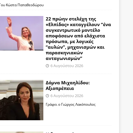
Του Κώστα Παπαθεοδώρου
22 πρώην στελέχη της
«Ελπίδας» καταγγέλουν “ένα
συγκεντρωτικό μοντέλο
αποφάσεων από ελάχιστα
πρόσωπα, με λογικές
“αυλών”, μηχανισμών και
παρασκηνιακών
ανταγωνισμών”
6 Αυγούστου 2026
Δόμνα Μιχαηλίδου:
Αξιοπρέπεια
6 Αυγούστου 2026
Γράφει ο Γιώργος Λακόπουλος