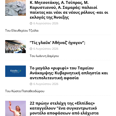
Κ. Μητσοτάκης, Α. Τσίπρας, Μ.
Καρυστιανού, Α. Σαμαράς: παλαιοί
παίκτες και νέοι σε νέους ρόλους -και οι
εκλογές της Άνοιξης
6 Αυγούστου 2026
Του Ελευθερίου Τζιόλα
“Τίς γλαῦκ’ Ἀθήναζ’ ἤγαγεν”;
6 Αυγούστου 2026
Του Ιωάννη Δαμίγου
Το μεγάλο «ριφιφί» του Ταμείου
Ανάκαμψης: Κυβερνητική απληστία και
αντιπολιτευτική αφασία
6 Αυγούστου 2026
Του Κώστα Παπαθεοδώρου
22 πρώην στελέχη της «Ελπίδας»
καταγγέλουν “ένα συγκεντρωτικό
μοντέλο αποφάσεων από ελάχιστα