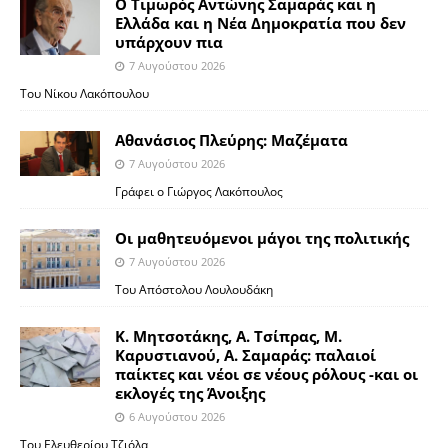
Ο Τιμωρός Αντώνης Σαμαράς και η
Ελλάδα και η Νέα Δημοκρατία που δεν
υπάρχουν πια
7 Αυγούστου 2026
Του Νίκου Λακόπουλου
Αθανάσιος Πλεύρης: Μαζέματα
7 Αυγούστου 2026
Γράφει ο Γιώργος Λακόπουλος
Οι μαθητευόμενοι μάγοι της πολιτικής
7 Αυγούστου 2026
Του Απόστολου Λουλουδάκη
Κ. Μητσοτάκης, Α. Τσίπρας, Μ.
Καρυστιανού, Α. Σαμαράς: παλαιοί
παίκτες και νέοι σε νέους ρόλους -και οι
εκλογές της Άνοιξης
6 Αυγούστου 2026
Του Ελευθερίου Τζιόλα