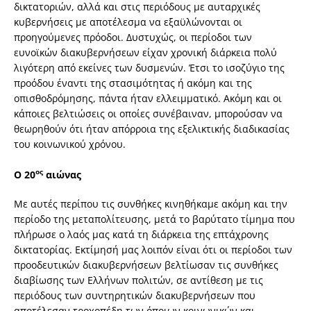
δικτατοριών, αλλά και στις περιόδους με αυταρχικές
κυβερνήσεις με αποτέλεσμα να εξαϋλώνονται οι
προηγούμενες πρόοδοι. Δυστυχώς, οι περίοδοι των
ευνοϊκών διακυβερνήσεων είχαν χρονική διάρκεια πολύ
λιγότερη από εκείνες των δυσμενών. Έτσι το ισοζύγιο της
προόδου έναντι της στασιμότητας ή ακόμη και της
οπισθοδρόμησης, πάντα ήταν ελλειμματικό. Ακόμη και οι
κάποιες βελτιώσεις οι οποίες συνέβαιναν, μπορούσαν να
θεωρηθούν ότι ήταν απόρροια της εξελικτικής διαδικασίας
του κοινωνικού χρόνου.
ος
Ο 20
αιώνας
Με αυτές περίπου τις συνθήκες κινηθήκαμε ακόμη και την
περίοδο της μεταπολίτευσης, μετά το βαρύτατο τίμημα που
πλήρωσε ο λαός μας κατά τη διάρκεια της επτάχρονης
δικτατορίας. Εκτίμησή μας λοιπόν είναι ότι οι περίοδοι των
προοδευτικών διακυβερνήσεων βελτίωσαν τις συνθήκες
διαβίωσης των Ελλήνων πολιτών, σε αντίθεση με τις
περιόδους των συντηρητικών διακυβερνήσεων που
αποτέλεσαν τροχοπέδη των όποιων κοινωνικών και