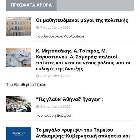
ΠΡΟΣΦΑΤΑ ΑΡΘΡΑ
Οι μαθητευόμενοι μάγοι της πολιτικής
7 Αυγούστου 2026
Του Απόστολου Λουλουδάκη
Κ. Μητσοτάκης, Α. Τσίπρας, Μ.
Καρυστιανού, Α. Σαμαράς: παλαιοί
παίκτες και νέοι σε νέους ρόλους -και οι
εκλογές της Άνοιξης
6 Αυγούστου 2026
Του Ελευθερίου Τζιόλα
“Τίς γλαῦκ’ Ἀθήναζ’ ἤγαγεν”;
6 Αυγούστου 2026
Του Ιωάννη Δαμίγου
Το μεγάλο «ριφιφί» του Ταμείου
Ανάκαμψης: Κυβερνητική απληστία και