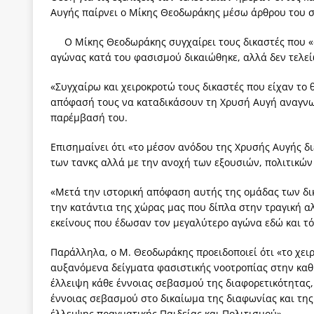
Αυγής παίρνει ο Μίκης Θεοδωράκης μέσω άρθρου του σ
[ 4 Αυγούστου 2026 ]
Τα γεγονότα της Τηλλυρίας 
[ 4 Αυγούστου 2026 ]
Tηλεοπτικοί “Mega-Fiers”…
Ο Μίκης Θεοδωράκης συγχαίρει τους δικαστές που «
αγώνας κατά του φασισμού δικαιώθηκε, αλλά δεν τελεί
[ 4 Αυγούστου 2026 ]
Κώστας Τσουκαλάς: Αντιπολ
[ 4 Αυγούστου 2026 ]
Ο Ιωάννης Μεταξάς και η 4
«Συγχαίρω και χειροκροτώ τους δικαστές που είχαν το
απόφασή τους να καταδικάσουν τη Χρυσή Αυγή αναγνωρ
δικτάτορας
ΕΠΙΛΟΓΕΣ
παρέμβασή του.
[ 3 Αυγούστου 2026 ]
Η ελευθεροτυπία δεν απειλε
Επισημαίνει ότι «το μέσον ανόδου της Χρυσής Αυγής δ
[ 3 Αυγούστου 2026 ]
ΠΑΣΟΚ ή ΕΛ.ΑΣ.; Γιατί η μά
των τανκς αλλά με την ανοχή των εξουσιών, πολιτικών 
των δύο κομμάτων και όχι Ανδρουλάκη -Τσίπρα.
«Μετά την ιστορική απόφαση αυτής της ομάδας των δι
την κατάντια της χώρας μας που δίπλα στην τραγική 
εκείνους που έδωσαν τον μεγαλύτερο αγώνα εδώ και τόσ
Παράλληλα, ο Μ. Θεοδωράκης προειδοποιεί ότι «το χειρ
αυξανόμενα δείγματα φασιστικής νοοτροπίας στην καθη
έλλειψη κάθε έννοιας σεβασμού της διαφορετικότητας, 
έννοιας σεβασμού στο δικαίωμα της διαφωνίας και τη
έλλειψης πραγματικής Παιδείας και Πολιτισμού».