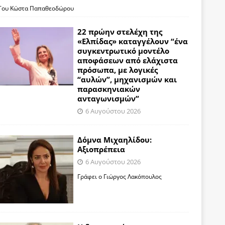
Του Κώστα Παπαθεοδώρου
22 πρώην στελέχη της
«Ελπίδας» καταγγέλουν “ένα
συγκεντρωτικό μοντέλο
αποφάσεων από ελάχιστα
πρόσωπα, με λογικές
“αυλών”, μηχανισμών και
παρασκηνιακών
ανταγωνισμών”
6 Αυγούστου 2026
Δόμνα Μιχαηλίδου:
Αξιοπρέπεια
6 Αυγούστου 2026
Γράφει ο Γιώργος Λακόπουλος