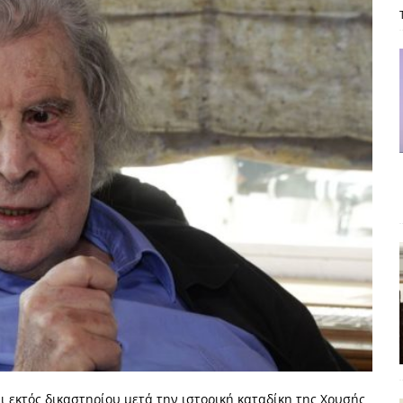
ΡΟΣΩΠΟΓΡΑΦΙΕΣ
είου Ανάκαμψης: Κυβερνητική απληστία και αντιπολιτευτική αφασία
ίδας» καταγγέλουν “ένα συγκεντρωτικό μοντέλο αποφάσεων από
μών και παρασκηνιακών ανταγωνισμών”
ΣΚΕΨΕΙΣ
έπεια
ΠΡΟΒΟΛΕΣ
ης τελειώνει
ΠΑΡΕΜΒΑΣΕΙΣ
γησίες
ΠΡΟΒΟΛΕΣ
νερό
ΑΝΑΓΝΩΣΕΙΣ
: από τον Αντιδιαφωτισμό στον ψηφιακό Κοινωνικό Δαρβινισμό
δημοσιογραφία βάζει τα χέρια της και βγάζει τα μάτια της
ΑΠΟΨΕΙΣ
εργασίας ΗΠΑ-Σαουδικής Αραβίας
ΑΠΟΨΕΙΣ
αι εκτός δικαστηρίου μετά την ιστορική καταδίκη της Χρυσής