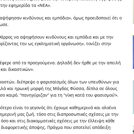
την εφημερίδα τα «ΝΕΑ».
και το Σχέδιο Άτσεσον
ΑΠΟΨΕΙΣ
ΑΠΟΨΕΙΣ
αψήφησαν κινδύνους και εμπόδια», όμως προειδοποιεί ότι ο
ωσε.
ίτευση
ΠΡΟΒΟΛΕΣ
η Αυγούστου: Πώς ένας αποτυχημένος κοινοβουλευτικός έγινε
 θάρρος να αψηφήσουν κινδύνους και εμπόδια και με την
ίζοντας την ως εγκληματική οργάνωση», τονίζει στην
ίται και δεν εκβιάζεται
ΠΑΡΕΜΒΑΣΕΙΣ
ιέφερε από τα προηγούμενα. Δηλαδή δεν ήρθε με την απειλή
χη της δεύτερης θέσης είναι (πολύ) ανοιχτή ακόμη. Προς αναμέτρηση
και δικαστικών».
ΑΠΟΨΕΙΣ
καστών, διέπρεψε ο φαρισαϊσμός όλων των υπευθύνων για
αλλά και ηρωική μορφή της Μάγδας Φύσσα, δίπλα σε όλους
ο καιρό, “πανηγύριζαν” για τη “νίκη κατά του φασισμού’».
ότερο είναι το γεγονός ότι έχουμε καθημερινά και ολοένα
μερινή μας ζωή, τόσο στις διαπροσωπικές σχέσεις με την
όσο και στις διακομματικές σχέσεις με την έλλειψη κάθε
ς διαφορετικής άποψης. Πράγμα που αποτελεί απόδειξη