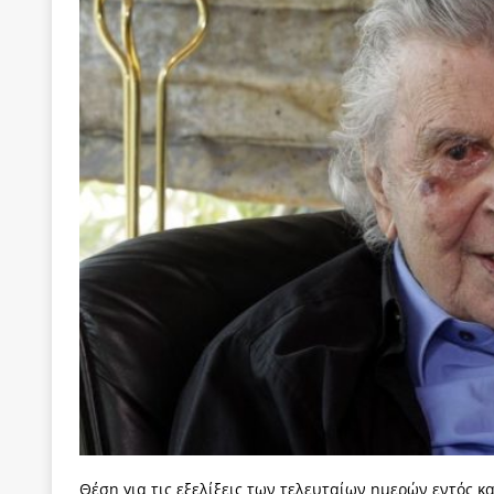
[ 22 Μαΐου 2020 ]
Μακάριος Λαζαρίδης: Έργο!
Π
[ 6 Αυγούστου 2026 ]
Το μεγάλο «ριφιφί» του Ταμ
ΑΠΟΨΕΙΣ
[ 6 Αυγούστου 2026 ]
22 πρώην στελέχη της «Ελπ
ελάχιστα πρόσωπα, με λογικές “αυλών”, μηχανισ
[ 6 Αυγούστου 2026 ]
Δόμνα Μιχαηλίδου: Αξιοπρ
[ 6 Αυγούστου 2026 ]
Η δημοκρατία της διαχείρισ
[ 5 Αυγούστου 2026 ]
Κυριάκος Μητσοτάκης: Αναλ
[ 4 Αυγούστου 2026 ]
Θα ανήκεις όπου ανήκει το 
[ 4 Αυγούστου 2026 ]
Η γενεαλογία του φασισμού
ΠΑΡΕΜΒΑΣΕΙΣ
[ 4 Αυγούστου 2026 ]
Εφημερίδα «Εστία»: Όταν η 
[ 4 Αυγούστου 2026 ]
Η συμφωνία πυρηνικής συν
Θέση για τις εξελίξεις των τελευταίων ημερών εντός κ