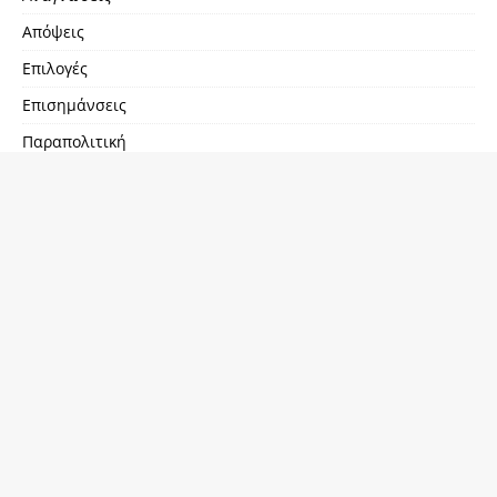
Απόψεις
Επιλογές
Επισημάνσεις
Παραπολιτική
Παρεμβάσεις
Προβολές
Προεκτάσεις
Προσωπογραφίες
Προτάσεις
Ρεπορτάζ
Σκέψεις
Συνεντεύξεις