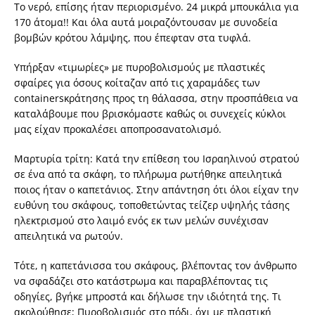
Το νερό, επίσης ήταν περιορισμένο. 24 μικρά μπουκάλια για
170 άτομα!! Και όλα αυτά μοιραζόντουσαν με συνοδεία
βομβών κρότου λάμψης, που έπεφταν στα τυφλά.
Υπήρξαν «τιμωρίες» με πυροβολισμούς με πλαστικές
σφαίρες για όσους κοίταζαν από τις χαραμάδες των
containersκράτησης προς τη θάλασσα, στην προσπάθεια να
καταλάβουμε που βρισκόμαστε καθώς οι συνεχείς κύκλοι
μας είχαν προκαλέσει αποπροσανατολισμό.
Μαρτυρία τρίτη: Κατά την επίθεση του Ισραηλινού στρατού
σε ένα από τα σκάφη, το πλήρωμα ρωτήθηκε απειλητικά
ποιος ήταν ο καπετάνιος. Στην απάντηση ότι όλοι είχαν την
ευθύνη του σκάφους, τοποθετώντας τείζερ υψηλής τάσης
ηλεκτρισμού στο λαιμό ενός εκ των μελών συνέχισαν
απειλητικά να ρωτούν.
Τότε, η καπετάνισσα του σκάφους, βλέποντας τον άνθρωπο
να σφαδάζει στο κατάστρωμα και παραβλέποντας τις
οδηγίες, βγήκε μπροστά και δήλωσε την ιδιότητά της. Τι
ακολούθησε; Πυροβολισμός στο πόδι, όχι με πλαστική