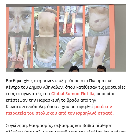
Βρέθηκα χθες στη συνέντευξη τύπου στο Πνευματικό
Κέντρο του Δήμου Αθηναίων, όπου κατέθεσαν τις μαρτυρίες
τους οι αγωνιστές του
Global Sumud Flotilla
, οι οποίοι
επέστεψαν την Παρασκευή το βράδυ από την
Κωνσταντινούπολη, όπου είχαν μεταφερθεί
μετά την
πειρατεία του στολίσκου από τον Ισραηλινό στρατό.
Συγκίνηση, θαυμασμός, σεβασμός και βαθιά αίσθηση
αλληλεγγύης μαζί με την αναβίωση της ελπίδας ότι η πίεση