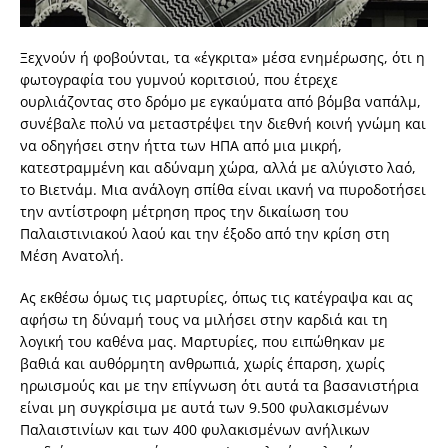
Ξεχνούν ή φοβούνται, τα «έγκριτα» μέσα ενημέρωσης, ότι η
φωτογραφία του γυμνού κοριτσιού, που έτρεχε
ουρλιάζοντας στο δρόμο με εγκαύματα από βόμβα ναπάλμ,
συνέβαλε πολύ να μεταστρέψει την διεθνή κοινή γνώμη και
να οδηγήσει στην ήττα των ΗΠΑ από μια μικρή,
κατεστραμμένη και αδύναμη χώρα, αλλά με αλύγιστο λαό,
το Βιετνάμ. Μια ανάλογη σπίθα είναι ικανή να πυροδοτήσει
την αντίστροφη μέτρηση προς την δικαίωση του
Παλαιστινιακού λαού και την έξοδο από την κρίση στη
Μέση Ανατολή.
Ας εκθέσω όμως τις μαρτυρίες, όπως τις κατέγραψα και ας
αφήσω τη δύναμή τους να μιλήσει στην καρδιά και τη
λογική του καθένα μας. Μαρτυρίες, που ειπώθηκαν με
βαθιά και αυθόρμητη ανθρωπιά, χωρίς έπαρση, χωρίς
ηρωισμούς και με την επίγνωση ότι αυτά τα βασανιστήρια
είναι μη συγκρίσιμα με αυτά των 9.500 φυλακισμένων
Παλαιστινίων και των 400 φυλακισμένων ανήλικων