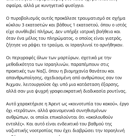
σφαίρα, αλλά με κυνηγετικό φυσίγγιο.
Ο πυροβολισμός αυτός προκάλεσε τραυματισμό σε σχήμα
κύκλου 3 εκατοστών και βάθους 1 εκατοστού, όπου ο ιστός
είχε συνθλιβεί πλήρως. Δεν υπήρξε ιατρική βοήθεια και
όταν ένα μέλος του πληρώματος, ο οποίος είναι γιατρός,
ζήτησε να ράψει το τραύμα, οι Ισραηλινοί το αρνήθηκαν.
Οι περιγραφές όλων των μαρτύρων, σχετικά με την
μεθοδικότητα των Ισραηλινών, παραπέμπουν στις
πρακτικές των Ναζί, όπου η βιομηχανία θανάτου και
απανθρωποίησης, σχεδιασμένη από ανθρώπους σαν τον
Άιχμαν, λειτουργούσε όχι υπό μια κατάσταση έξαρσης,
αλλά σαν μια ψυχρή γραφειοκρατική διαδικασία ρουτίνας.
Αυτό χαρακτήρισε η Άρεντ ως «κοινοτυπία του κακού», έργο
όχι «τεράτων», αλλά φαινομενικά συνηθισμένων
ανθρώπων, οι οποίοι επικαλούνται ότι «ακολουθούν
εντολές». Και αυτό είναι ενδεικτικό του βαθμού της
ναζιστικής νοοτροπίας που έχει διαβρώσει την Ισραηλινή