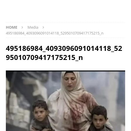
HOME
Media
495186984_4093096091014118_5295010709417175215_n
495186984_4093096091014118_52
95010709417175215_n