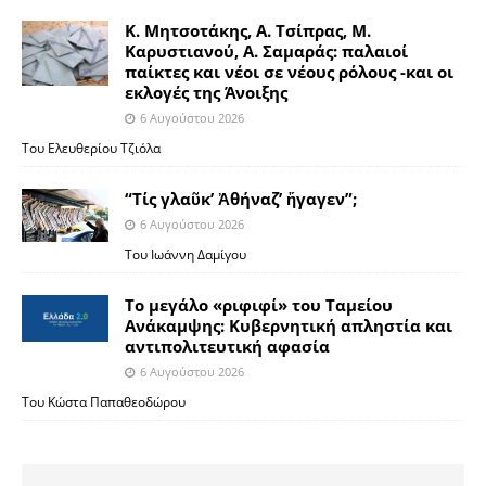
Κ. Μητσοτάκης, Α. Τσίπρας, Μ.
Καρυστιανού, Α. Σαμαράς: παλαιοί
παίκτες και νέοι σε νέους ρόλους -και οι
εκλογές της Άνοιξης
6 Αυγούστου 2026
Του Ελευθερίου Τζιόλα
“Τίς γλαῦκ’ Ἀθήναζ’ ἤγαγεν”;
6 Αυγούστου 2026
Του Ιωάννη Δαμίγου
Το μεγάλο «ριφιφί» του Ταμείου
Ανάκαμψης: Κυβερνητική απληστία και
αντιπολιτευτική αφασία
6 Αυγούστου 2026
Του Κώστα Παπαθεοδώρου