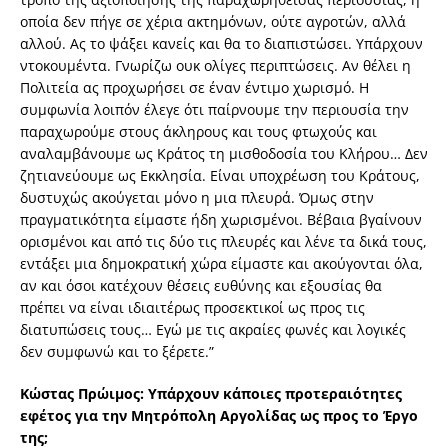
οποία δεν πήγε σε χέρια ακτημόνων, ούτε αγροτών, αλλά
αλλού. Ας το ψάξει κανείς και θα το διαπιστώσει. Υπάρχουν
ντοκουμέντα. Γνωρίζω ουκ ολίγες περιπτώσεις. Αν θέλει η
Πολιτεία ας προχωρήσει σε έναν έντιμο χωρισμό. Η
συμφωνία λοιπόν έλεγε ότι παίρνουμε την περιουσία την
παραχωρούμε στους άκληρους και τους φτωχούς και
αναλαμβάνουμε ως Κράτος τη μισθοδοσία του Κλήρου… Δεν
ζητιανεύουμε ως Εκκλησία. Είναι υποχρέωση του Κράτους,
δυστυχώς ακούγεται μόνο η μια πλευρά. Όμως στην
πραγματικότητα είμαστε ήδη χωρισμένοι. Βέβαια βγαίνουν
ορισμένοι και από τις δύο τις πλευρές και λένε τα δικά τους,
εντάξει μια δημοκρατική χώρα είμαστε και ακούγονται όλα,
αν και όσοι κατέχουν θέσεις ευθύνης και εξουσίας θα
πρέπει να είναι ιδιαιτέρως προσεκτικοί ως προς τις
διατυπώσεις τους… Εγώ με τις ακραίες φωνές και λογικές
δεν συμφωνώ και το ξέρετε.”
Κώστας Πρώιμος: Υπάρχουν κάποιες προτεραιότητες
εφέτος για την Μητρόπολη Αργολίδας ως προς το Έργο
της;