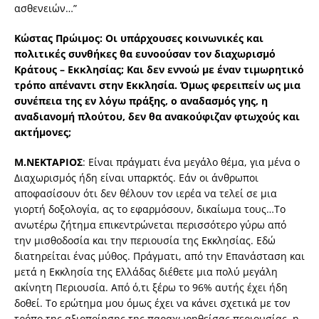
ασθενειών…”
Κώστας Πρώιμος: Οι υπάρχουσες κοινωνικές και
πολιτικές συνθήκες θα ευνοούσαν τον διαχωρισμό
Κράτους – Εκκλησίας; Και δεν εννοώ με έναν τιμωρητικό
τρόπο απέναντι στην Εκκλησία. Όμως φερειπείν ως μια
συνέπεια της εν λόγω πράξης, ο αναδασμός γης, η
αναδιανομή πλούτου, δεν θα ανακούφιζαν φτωχούς και
ακτήμονες;
Μ.ΝΕΚΤΑΡΙΟΣ
: Είναι πράγματι ένα μεγάλο θέμα, για μένα ο
Διαχωρισμός ήδη είναι υπαρκτός. Εάν οι άνθρωποι
αποφασίσουν ότι δεν θέλουν τον ιερέα να τελεί σε μια
γιορτή δοξολογία, ας το εφαρμόσουν, δικαίωμα τους…Το
ανωτέρω ζήτημα επικεντρώνεται περισσότερο γύρω από
την μισθοδοσία και την περιουσία της Εκκλησίας. Εδώ
διατηρείται ένας μύθος. Πράγματι, από την Επανάσταση και
μετά η Εκκλησία της Ελλάδας διέθετε μια πολύ μεγάλη
ακίνητη Περιουσία. Από ό,τι ξέρω το 96% αυτής έχει ήδη
δοθεί. Το ερώτημα μου όμως έχει να κάνει σχετικά με τον
τρόπο της αξιοποίησης της παραχωρηθείσας περιουσίας, η