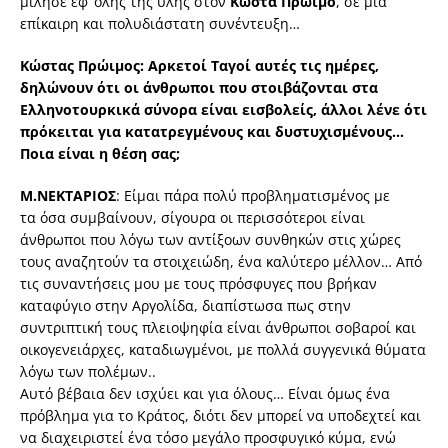
μίλησε εφ’ όλης της ύλης στον
Κώστα Πρώιμο
, σε μια
επίκαιρη και πολυδιάστατη συνέντευξη…
Κώστας Πρώιμος: Αρκετοί Ταγοί αυτές τις ημέρες,
δηλώνουν ότι οι άνθρωποι που στοιβάζονται στα
Ελληνοτουρκικά σύνορα είναι εισβολείς, άλλοι λένε ότι
πρόκειται για κατατρεγμένους και δυστυχισμένους…
Ποια είναι η θέση σας;
Μ.ΝΕΚΤΑΡΙΟΣ
: Είμαι πάρα πολύ προβληματισμένος με
τα όσα συμβαίνουν, σίγουρα οι περισσότεροι είναι
άνθρωποι που λόγω των αντίξοων συνθηκών στις χώρες
τους αναζητούν τα στοιχειώδη, ένα καλύτερο μέλλον… Από
τις συναντήσεις μου με τους πρόσφυγες που βρήκαν
καταφύγιο στην Αργολίδα, διαπίστωσα πως στην
συντριπτική τους πλειοψηφία είναι άνθρωποι σοβαροί και
οικογενειάρχες, καταδιωγμένοι, με πολλά συγγενικά θύματα
λόγω των πολέμων..
Αυτό βέβαια δεν ισχύει και για όλους… Είναι όμως ένα
πρόβλημα για το Κράτος, διότι δεν μπορεί να υποδεχτεί και
να διαχειριστεί ένα τόσο μεγάλο προσφυγικό κύμα, ενώ