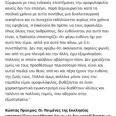
Σύμφωνα με τους ειδικούς επιστήμονες την ομοφυλοφιλία
κανείς δεν την επιλέγει, παρά δημιουργείται κατά τα
παιδικά χρόνια με αιτία συνήθως μια δυσλειτουργική
οικογένεια και εν συνεχεία εκδηλώνεται κυρίως στα χρόνια
της εφηβείας. Η Εκκλησία θα πρέπει να τους αγκαλιάζει
όπως όλους τους ανθρώπους, δεν ευθύνονται για αυτό που
είναι, η Εκκλησία υποστηρίζει ότι φέρω ευθύνη όχι για
αυτό που είμαι, αλλά για αυτό που κάνω, με ό,τι
συνεπάγεται. Δεν σας κρύβω ότι ακούγονται ακραίες φωνές
και από τη μια πλευρά και την άλλη, έχω εξομολογήσει
πολλούς οι οποίοι κρύβουν αβάσταχτο πόνο. Δεν χρειάζεται
εμείς να τους προσθέσουμε περισσότερο πόνο, είναι και
αυτοί παιδιά του θεού, από κει και πέρα έχουν την ευθύνη
της ζωής τους. Πολλοί όμως κολλάνε μόνοι τους την
ταμπέλα είμαι ομοφυλόφιλος, βυθίζονται σε έναν
χαρακτηριστικό εγωκεντρισμό ενώ διαθέτουν κλίσεις και
ταλέντο σε πολλούς τομείς, που οδηγούν στην
εξωστρέφεια.”
Κώστας Πρώιμος: Οι Ποιμένες της Εκκλησίας
υποστηρίζουν ακράδαντα ότι οι ιοί δεν μεταδίδονται με