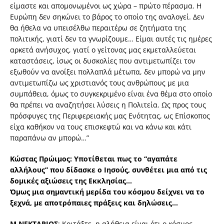
είμαστε και απομονωμένοι ως χώρα – πρώτο πέρασμα. Η
Ευρώπη δεν σηκώνει το βάρος το οποίο της αναλογεί. Δεν
θα ήθελα να υπεισέλθω περαιτέρω σε ζητήματα της
πολιτικής, γιατί δεν τα γνωρίζουμε… Είμαι αυτές τις ημέρες
αρκετά ανήσυχος, γιατί ο γείτονας μας εκμεταλλεύεται
καταστάσεις, ίσως οι δυσκολίες που αντιμετωπίζει τον
εξωθούν να ανοίξει πολλαπλά μέτωπα, δεν μπορώ να μην
αντιμετωπίζω ως χριστιανός τους ανθρώπους με μια
συμπάθεια, όμως το συγκεκριμένο είναι ένα θέμα στο οποίο
θα πρέπει να αναζητήσει λύσεις η Πολιτεία. Ως προς τους
πρόσφυγες της Περιφερειακής μας Ενότητας, ως Επίσκοπος
είχα καθήκον να τους επισκεφτώ και να κάνω και κάτι
παραπάνω αν μπορώ…”
Κώστας Πρώιμος: Υποτίθεται πως το “αγαπάτε
αλλήλους” που δίδασκε ο Ιησούς, συνθέτει μια από τις
δομικές αξιώσεις της Εκκλησίας…
Όμως μια σημαντική μερίδα του κόσμου δείχνει να το
ξεχνά, με αποτρόπαιες πράξεις και δηλώσεις…
Μ.ΝΕΚΤΑΡΙΟΣ
: Κοιτάξτε, η αλήθεια είναι ότι ο κόσμος