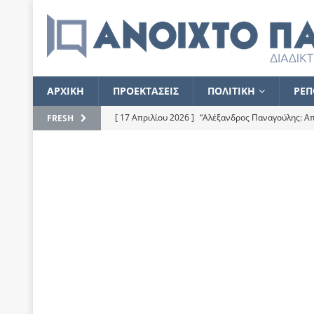
ΑΡΧΙΚΗ
ΠΡΟΕΚΤΑΣΕΙΣ
ΠΟΛΙΤΙΚΗ
ΡΕΠ
[ 17 Απριλίου 2026 ]
“Αλέξανδρος Παναγούλης: Απε
FRESH
του
ΕΠΙΛΟΓΕΣ
[ 17 Φεβρουαρίου 2026 ]
Απορίες και η απορία γι
[ 7 Νοεμβρίου 2022 ]
Kυρ. Μητσοτάκης: “Ουδέποτε
χειρίζεται το λογισμικό Predator”
ΡΕΠΟΡΤΑΖ
[ 21 Ιουλίου 2021 ]
Το Ανοιχτό Παράθυρο ευχαρισ
[ 15 Σεπτεμβρίου 2020 ]
Το εκκρεμές της οικονομ
[ 14 Ιουλίου 2020 ]
Κ. Καραμανλής: Κασσάνδρα
[ 4 Ιουλίου 2020 ]
Το σκληρό φθινόπωρο και το δ