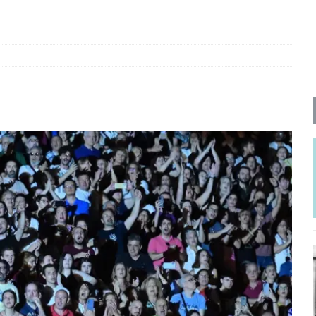
ΡΟΣΩΠΟΓΡΑΦΙΕΣ
νερό
ΑΝΑΓΝΩΣΕΙΣ
: από τον Αντιδιαφωτισμό στον ψηφιακό Κοινωνικό Δαρβινισμό
δημοσιογραφία βάζει τα χέρια της και βγάζει τα μάτια της
ΑΠΟΨΕΙΣ
εργασίας ΗΠΑ-Σαουδικής Αραβίας
ΑΠΟΨΕΙΣ
και το Σχέδιο Άτσεσον
ΑΠΟΨΕΙΣ
ΑΠΟΨΕΙΣ
ίτευση
ΠΡΟΒΟΛΕΣ
η Αυγούστου: Πώς ένας αποτυχημένος κοινοβουλευτικός έγινε
ίται και δεν εκβιάζεται
ΠΑΡΕΜΒΑΣΕΙΣ
χη της δεύτερης θέσης είναι (πολύ) ανοιχτή ακόμη. Προς αναμέτρηση