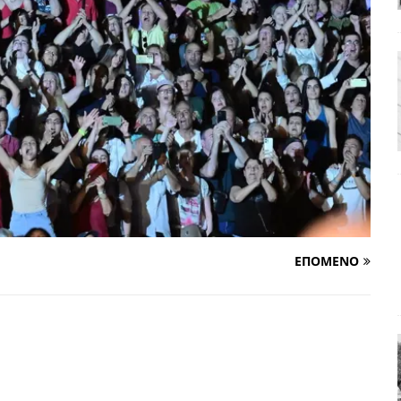
ΑΠΟΨΕΙΣ
ς παράταξης: Ο λαός θέλει, αλλά τα κόμματα της αντιπολίτευσης δεν
α της αθωότητας;» Το «αίνιγμα»και η «λύση» του μέσα από τον
είου και οι Ρήτρες του ESM
ΑΠΟΨΕΙΣ
 ισχύς για την Ελλάδα
ΑΠΟΨΕΙΣ
εγελοιοποιήθη εμφανιζόμενη»: Το άδοξο βήμα της Μ. Καρυστιανού
ΕΠΟΜΕΝΟ