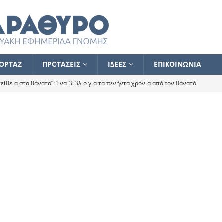
ΟΡΤΑΖ
ΠΡΟΤΑΣΕΙΣ
ΙΔΕΕΣ
ΕΠΙΚΟΙΝΩΝΙΑ
ίθεια στο θάνατο”: Ένα βιβλίο για τα πενήντα χρόνια από τον θάνατό
α το ποιος κοροϊδεύει ποιον Αλέξη
ΑΝΑΓΝΩΣΕΙΣ
 ισχυρίστηκα ότι δεν υπάρχει παρακολούθηση και κέντρο το οποίο
τεί θερμά όσους σπεύδουν να το ενισχύσουν – Συνεχίζουμε
FLASH
ίας θα κινηθεί στην αντίθετη κατεύθυνση
ΑΝΑΓΝΩΣΕΙΣ
ΠΡΟΣΩΠΟΓΡΑΦΙΕΣ
ίλημμα των εκλογών
ΑΝΑΓΝΩΣΕΙΣ