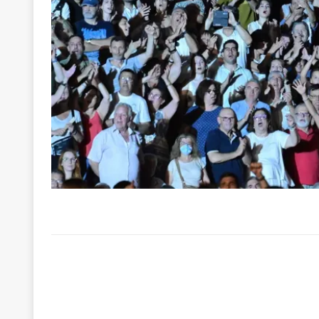
των δύο κομμάτων και όχι Ανδρουλάκη -Τσίπρα.
[ 3 Αυγούστου 2026 ]
Η τραγωδία της δημοκρατική
μπορούν να φέρουν την αλλαγή
ΠΡΟΕΚΤΑΣΕΙΣ
[ 3 Αυγούστου 2026 ]
Γιατί λιγοστεύουν «τα χρόνι
εμβληματικό «Πολίτη Κέιν»
ΠΑΡΕΜΒΑΣΕΙΣ
[ 3 Αυγούστου 2026 ]
Το Νομικό DNA του Υπερταμ
[ 3 Αυγούστου 2026 ]
Το γάλλιο και η γεωπολιτική
[ 3 Αυγούστου 2026 ]
«Εδοξάσθη κρυπτομένη και 
ΠΑΡΕΜΒΑΣΕΙΣ