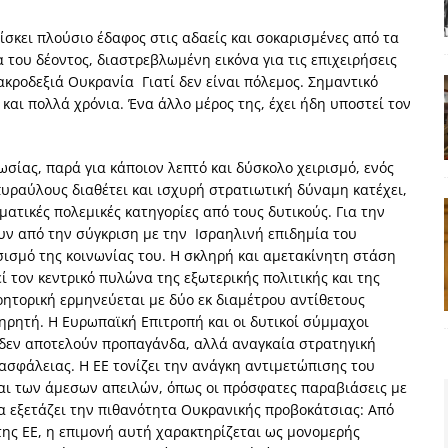
σκει πλούσιο έδαφος στις αδαείς και σοκαρισμένες από τα
 του δέοντος, διαστρεβλωμένη εικόνα για τις επιχειρήσεις
ακροδεξιά Ουκρανία Γιατί δεν είναι πόλεμος. Σημαντικό
και πολλά χρόνια. Ένα άλλο μέρος της, έχει ήδη υποστεί τον
σίας, παρά για κάποιον λεπτό και δύσκολο χειρισμό, ενός
υραύλους διαθέτει και ισχυρή στρατιωτική δύναμη κατέχει,
ματικές πολεμικές κατηγορίες από τους δυτικούς. Για την
υν από την σύγκριση με την Ισραηλινή επιδημία του
ισμό της κοινωνίας του. Η σκληρή και αμετακίνητη στάση
 τον κεντρικό πυλώνα της εξωτερικής πολιτικής και της
ητορική ερμηνεύεται με δύο εκ διαμέτρου αντίθετους
ηρητή. Η Ευρωπαϊκή Επιτροπή και οι δυτικοί σύμμαχοι
 δεν αποτελούν προπαγάνδα, αλλά αναγκαία στρατηγική
ασφάλειας. Η ΕΕ τονίζει την ανάγκη αντιμετώπισης του
αι των άμεσων απειλών, όπως οι πρόσφατες παραβιάσεις με
να εξετάζει την πιθανότητα Ουκρανικής προβοκάτσιας: Από
της ΕΕ, η επιμονή αυτή χαρακτηρίζεται ως μονομερής