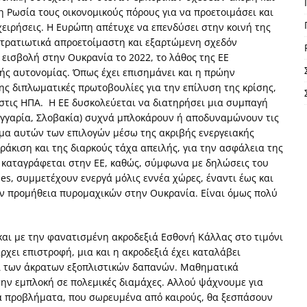
η Ρωσία τους οικονομικούς πόρους για να προετοιμάσει και
χειρήσεις. Η Ευρώπη απέτυχε να επενδύσει στην κοινή της
στρατιωτικά απροετοίμαστη και εξαρτώμενη σχεδόν
 εισβολή στην Ουκρανία το 2022, το λάθος της ΕΕ
ής αυτονομίας. Όπως έχει επισημάνει και η πρώην
της διπλωματικές πρωτοβουλίες για την επίλυση της κρίσης,
 στις ΗΠΑ. Η ΕΕ δυσκολεύεται να διατηρήσει μια συμπαγή
υγγαρία, Σλοβακία) συχνά μπλοκάρουν ή αποδυναμώνουν τις
ημα αυτών των επιλογών μέσω της ακριβής ενεργειακής
ράκιση και της διαρκούς τάχα απειλής, για την ασφάλεια της
α καταγράφεται στην ΕΕ, καθώς, σύμφωνα με δηλώσεις του
mes, συμμετέχουν ενεργά μόλις εννέα χώρες, έναντι έως και
την προμήθεια πυρομαχικών στην Ουκρανία. Είναι όμως πολύ
και με την φανατισμένη ακροδεξιά Εσθονή Κάλλας στο τιμόνι
ρχει επιστροφή, μια και η ακροδεξιά έχει καταλάβει
και των άκρατων εξοπλιστικών δαπανών. Μαθηματικά
την εμπλοκή σε πολεμικές διαμάχες. Αλλού ψάχνουμε για
α προβλήματα, που σωρευμένα από καιρούς, θα ξεσπάσουν