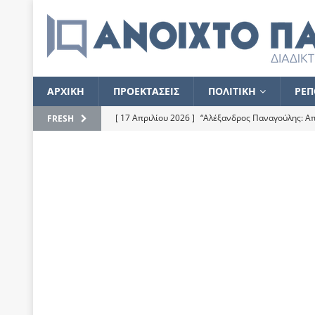
ΑΡΧΙΚΗ
ΠΡΟΕΚΤΑΣΕΙΣ
ΠΟΛΙΤΙΚΗ
ΡΕΠ
[ 17 Απριλίου 2026 ]
“Αλέξανδρος Παναγούλης: Απε
FRESH
του
ΕΠΙΛΟΓΕΣ
[ 17 Φεβρουαρίου 2026 ]
Απορίες και η απορία γι
[ 7 Νοεμβρίου 2022 ]
Kυρ. Μητσοτάκης: “Ουδέποτε
χειρίζεται το λογισμικό Predator”
ΡΕΠΟΡΤΑΖ
[ 21 Ιουλίου 2021 ]
Το Ανοιχτό Παράθυρο ευχαρισ
[ 15 Σεπτεμβρίου 2020 ]
Το εκκρεμές της οικονομ
[ 14 Ιουλίου 2020 ]
Κ. Καραμανλής: Κασσάνδρα
[ 4 Ιουλίου 2020 ]
Το σκληρό φθινόπωρο και το δ