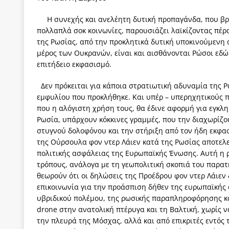
Η συνεχής και ανελέητη δυτική προπαγάνδα, που βρί
πολλαπλά σοκ κοινωνίες, παρουσιάζει λαϊκίζοντας πέρα
της Ρωσίας, από την προκλητικά δυτική υποκινούμενη 
μέρος των Ουκρανών, είναι και αισθάνονται Ρώσοι εδώ 
επιτήδειο εκφασισμό.
Δεν πρόκειται για κάποια στρατιωτική αδυναμία της Ρω
εμφυλίου που προκλήθηκε. Και υπέρ – υπερηχητικούς π
που η αλόγιστη χρήση τους, θα έδινε αφορμή για εγκλη
Ρωσία, υπάρχουν κόκκινες γραμμές, που την διαχωρίζο
στυγνού δολοφόνου και την στήριξη από τον ήδη εκφασ
της Ούρσουλα φον ντερ Λάιεν κατά της Ρωσίας αποτελεί
πολιτικής ασφάλειας της Ευρωπαϊκής Ένωσης. Αυτή η ρ
τρόπους, ανάλογα με τη γεωπολιτική σκοπιά του παρατ
θεωρούν ότι οι δηλώσεις της Προέδρου φον ντερ Λάιεν
επικοινωνία για την προάσπιση δήθεν της ευρωπαϊκής 
υβριδικού πολέμου, της ρωσικής παραπληροφόρησης κ
drone στην ανατολική πτέρυγα και τη Βαλτική, χωρίς 
την πλευρά της Μόσχας, αλλά και από επικριτές εντός 