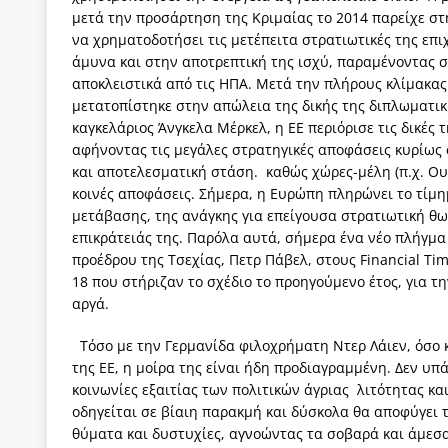
μετά την προσάρτηση της Κριμαίας το 2014 παρείχε στ
να χρηματοδοτήσει τις μετέπειτα στρατιωτικές της επι
άμυνα και στην αποτρεπτική της ισχύ, παραμένοντας 
αποκλειστικά από τις ΗΠΑ. Μετά την πλήρους κλίμακας
μετατοπίστηκε στην απώλεια της δικής της διπλωματικ
καγκελάριος Άνγκελα Μέρκελ, η ΕΕ περιόρισε τις δικές 
αφήνοντας τις μεγάλες στρατηγικές αποφάσεις κυρίως
και αποτελεσματική στάση. καθώς χώρες-μέλη (π.χ. Ο
κοινές αποφάσεις. Σήμερα, η Ευρώπη πληρώνει το τίμ
μετάβασης, της ανάγκης για επείγουσα στρατιωτική θω
επικράτειάς της. Παρόλα αυτά, σήμερα ένα νέο πλήγμ
προέδρου της Τσεχίας, Πετρ Πάβελ, στους Financial Ti
18 που στήριζαν το σχέδιο το προηγούμενο έτος, για 
αργά.
Τόσο με την Γερμανίδα φιλοχρήματη Ντερ Λάιεν, όσο 
της ΕΕ, η μοίρα της είναι ήδη προδιαγραμμένη. Δεν υπά
κοινωνίες εξαιτίας των πολιτικών άγριας λιτότητας 
οδηγείται σε βίαιη παρακμή και δύσκολα θα αποφύγει 
θύματα και δυστυχίες, αγνοώντας τα σοβαρά και άμεσ