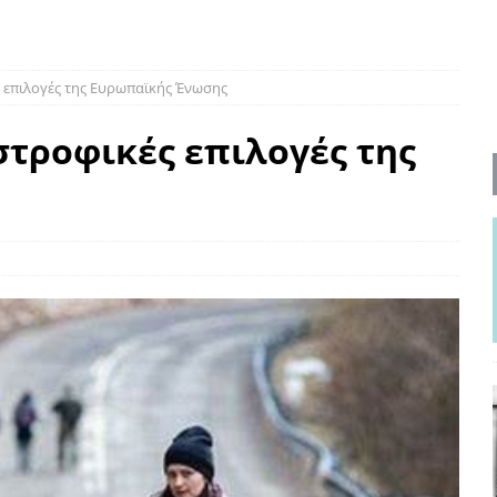
ΡΟΣΩΠΟΓΡΑΦΙΕΣ
νερό
ΑΝΑΓΝΩΣΕΙΣ
 επιλογές της Ευρωπαϊκής Ένωσης
: από τον Αντιδιαφωτισμό στον ψηφιακό Κοινωνικό Δαρβινισμό
τροφικές επιλογές της
δημοσιογραφία βάζει τα χέρια της και βγάζει τα μάτια της
ΑΠΟΨΕΙΣ
εργασίας ΗΠΑ-Σαουδικής Αραβίας
ΑΠΟΨΕΙΣ
και το Σχέδιο Άτσεσον
ΑΠΟΨΕΙΣ
ΑΠΟΨΕΙΣ
ίτευση
ΠΡΟΒΟΛΕΣ
η Αυγούστου: Πώς ένας αποτυχημένος κοινοβουλευτικός έγινε
ίται και δεν εκβιάζεται
ΠΑΡΕΜΒΑΣΕΙΣ
χη της δεύτερης θέσης είναι (πολύ) ανοιχτή ακόμη. Προς αναμέτρηση