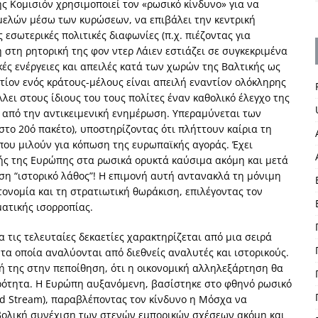
ς Κομισιόν χρησιμοποιεί τον «ρωσικό κίνδυνο» για να
μελών μέσω των κυρώσεων, να επιβάλει την κεντρική
εσωτερικές πολιτικές διαφωνίες (π.χ. πιέζοντας για
 στη ρητορική της φον ντερ Λάιεν εστιάζει σε συγκεκριμένα
κές ενέργειες και απειλές κατά των χωρών της Βαλτικής ως
τίον ενός κράτους-μέλους είναι απειλή εναντίον ολόκληρης
λει στους ίδιους του τους πολίτες έναν καθολικό έλεγχο της
 από την αντικειμενική ενημέρωση. Υπεραμύνεται των
το 20ό πακέτο), υποστηρίζοντας ότι πλήττουν καίρια τη
 που μιλούν για κόπωση της ευρωπαϊκής αγοράς. Έχει
ής της Ευρώπης στα ρωσικά ορυκτά καύσιμα ακόμη και μετά
ση “ιστορικό λάθος”! Η επιμονή αυτή αντανακλά τη μόνιμη
τονομία και τη στρατιωτική θωράκιση, επιλέγοντας τον
ατικής ισορροπίας.
τις τελευταίες δεκαετίες χαρακτηρίζεται από μια σειρά
α οποία αναλύονται από διεθνείς αναλυτές και ιστορικούς.
κή της στην πεποίθηση, ότι η οικονομική αλληλεξάρτηση θα
ρότητα. Η Ευρώπη αυξανόμενη, βασίστηκε στο φθηνό ρωσικό
rd Stream), παραβλέποντας τον κίνδυνο η Μόσχα να
 βολική συνέχιση των στενών εμπορικών σχέσεων ακόμη και