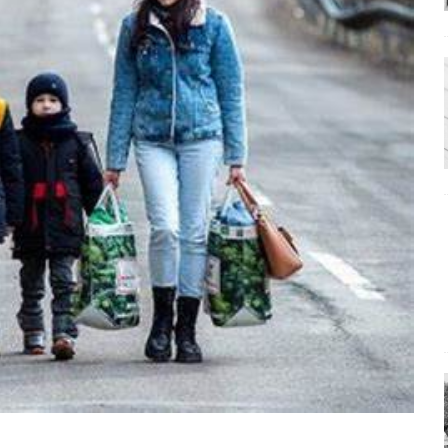
ΑΠΟΨΕΙΣ
ς παράταξης: Ο λαός θέλει, αλλά τα κόμματα της αντιπολίτευσης δεν
α της αθωότητας;» Το «αίνιγμα»και η «λύση» του μέσα από τον
είου και οι Ρήτρες του ESM
ΑΠΟΨΕΙΣ
 ισχύς για την Ελλάδα
ΑΠΟΨΕΙΣ
εγελοιοποιήθη εμφανιζόμενη»: Το άδοξο βήμα της Μ. Καρυστιανού