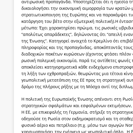
αντιρωσική προπαγάνδα. Υποστηρίζεται ότι η ηγεσία τη
δικαιολογήσει την οικονομική αιμορραγία των κρατών-
στρατιωτικοποιηση της Ευρώπης και να παρακάμψει τις 
κατάργηση του βέτο στην εξωτερική πολιτική).Η ένταση
μέτωπα: Έχει χαρακτηρίσει πρώιμα, τις ρωσικές υβριδι
“απολύτως απαράδεκτες”, δηλώνοντας ότι “απειλή εναν
της Ένωσης”. Κατηγορεί ανοιχτά το Κρεμλίνο ότι επιβάλ
πληροφορίας και της προπαγάνδας, αποκόπτοντάς τους
διαδοχικών πακέτων κυρώσεων (έχοντας φτάσει πλέον σ
ρωσική πολεμική οικονομία, παρά τις αντίθετες φωνές
αποκλείσει κατηγορηματικά κάθε ενδεχόμενο επιστροφ
τη λήξη των εχθροπραξιών, θεωρώντας μια τέτοια κίνη
γεωπολιτική μετατόπιση της ΕΕ προς τη στρατηγική αυ
δρόμο της πλήρους ρήξης με τη Μόσχα αντί της διπλωμ
Η πολιτική της Ευρωπαϊκής Ένωσης απέναντι στη Ρωσία 
στρατηγικών σφαλμάτων και εσφαλμένων εκτιμήσεων, τ
Η ΕΕ, με επικεφαλής τη Γερμανία, στήριξε τη στρατηγι
οδηγούσε τη Ρωσία στον εκδημοκρατισμό και τη σταθε
φυσικό αέριο και πετρέλαιο (π.χ. μέσω των αγωγών No
χρησιμοποιήσει την ενέργεια ως γεωπολιτικό όπλο. Η