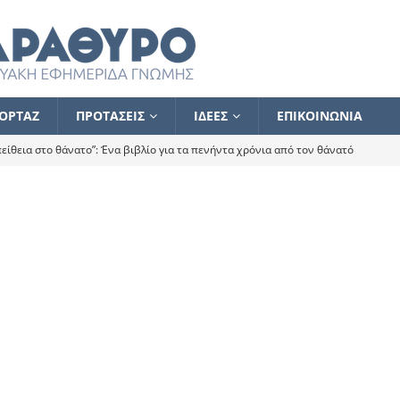
ΟΡΤΑΖ
ΠΡΟΤΑΣΕΙΣ
ΙΔΕΕΣ
ΕΠΙΚΟΙΝΩΝΙΑ
ίθεια στο θάνατο”: Ένα βιβλίο για τα πενήντα χρόνια από τον θάνατό
α το ποιος κοροϊδεύει ποιον Αλέξη
ΑΝΑΓΝΩΣΕΙΣ
 ισχυρίστηκα ότι δεν υπάρχει παρακολούθηση και κέντρο το οποίο
τεί θερμά όσους σπεύδουν να το ενισχύσουν – Συνεχίζουμε
FLASH
ίας θα κινηθεί στην αντίθετη κατεύθυνση
ΑΝΑΓΝΩΣΕΙΣ
ΠΡΟΣΩΠΟΓΡΑΦΙΕΣ
ίλημμα των εκλογών
ΑΝΑΓΝΩΣΕΙΣ