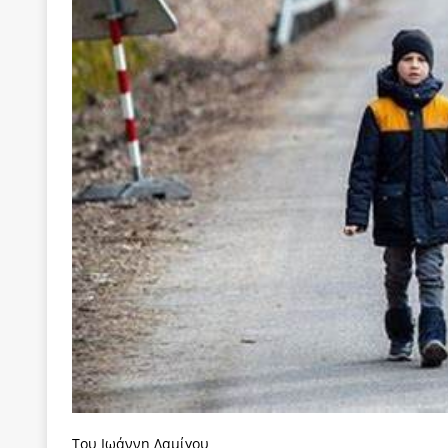
των δύο κομμάτων και όχι Ανδρουλάκη -Τσίπρα.
[ 3 Αυγούστου 2026 ]
Η τραγωδία της δημοκρατική
μπορούν να φέρουν την αλλαγή
ΠΡΟΕΚΤΑΣΕΙΣ
[ 3 Αυγούστου 2026 ]
Γιατί λιγοστεύουν «τα χρόνι
εμβληματικό «Πολίτη Κέιν»
ΠΑΡΕΜΒΑΣΕΙΣ
[ 3 Αυγούστου 2026 ]
Το Νομικό DNA του Υπερταμ
[ 3 Αυγούστου 2026 ]
Το γάλλιο και η γεωπολιτική
[ 3 Αυγούστου 2026 ]
«Εδοξάσθη κρυπτομένη και 
ΠΑΡΕΜΒΑΣΕΙΣ
Του Ιωάννη Δαμίγου