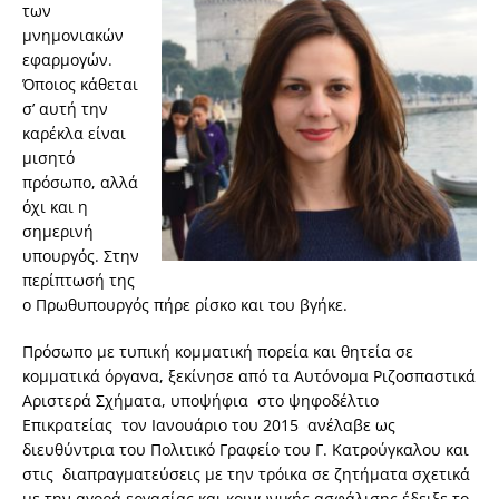
των
μνημονιακών
εφαρμογών.
Όποιος κάθεται
σ’ αυτή την
καρέκλα είναι
μισητό
πρόσωπο, αλλά
όχι και η
σημερινή
υπουργός. Στην
περίπτωσή της
ο Πρωθυπουργός πήρε ρίσκο και του βγήκε.
Πρόσωπο με τυπική κομματική πορεία και θητεία σε
κομματικά όργανα, ξεκίνησε από τα Αυτόνομα Ριζοσπαστικά
Αριστερά Σχήματα, υποψήφια στο ψηφοδέλτιο
Επικρατείας τον Ιανουάριο του 2015 ανέλαβε ως
διευθύντρια του Πολιτικό Γραφείο του Γ. Κατρούγκαλου και
στις διαπραγματεύσεις με την τρόικα σε ζητήματα σχετικά
με την αγορά εργασίας και κοινωνικής ασφάλισης έδειξε το