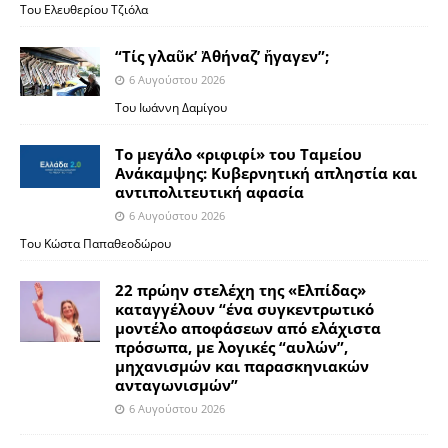
Του Ελευθερίου Τζιόλα
“Τίς γλαῦκ’ Ἀθήναζ’ ἤγαγεν”;
6 Αυγούστου 2026
Του Ιωάννη Δαμίγου
Το μεγάλο «ριφιφί» του Ταμείου
Ανάκαμψης: Κυβερνητική απληστία και
αντιπολιτευτική αφασία
6 Αυγούστου 2026
Του Κώστα Παπαθεοδώρου
22 πρώην στελέχη της «Ελπίδας»
καταγγέλουν “ένα συγκεντρωτικό
μοντέλο αποφάσεων από ελάχιστα
πρόσωπα, με λογικές “αυλών”,
μηχανισμών και παρασκηνιακών
ανταγωνισμών”
6 Αυγούστου 2026