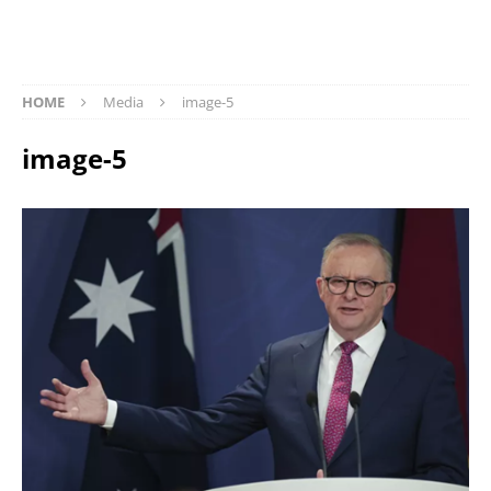
HOME
Media
image-5
image-5