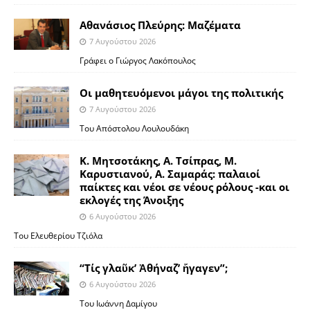
Αθανάσιος Πλεύρης: Μαζέματα
7 Αυγούστου 2026
Γράφει ο Γιώργος Λακόπουλος
Οι μαθητευόμενοι μάγοι της πολιτικής
7 Αυγούστου 2026
Του Απόστολου Λουλουδάκη
Κ. Μητσοτάκης, Α. Τσίπρας, Μ.
Καρυστιανού, Α. Σαμαράς: παλαιοί
παίκτες και νέοι σε νέους ρόλους -και οι
εκλογές της Άνοιξης
6 Αυγούστου 2026
Του Ελευθερίου Τζιόλα
“Τίς γλαῦκ’ Ἀθήναζ’ ἤγαγεν”;
6 Αυγούστου 2026
Του Ιωάννη Δαμίγου