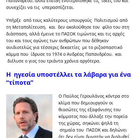
Παπανδρέου, αλλά επειδή ενστερνίσθηκε τις ιδέες του και
συνεχίζει να τις υπερασπίζεται.
Υπήρξε από τους καλύτερους υπουργούς Πολιτισμού από
τη Μεταπολίτευση, και δεν ακολούθησε τον φίλο του στη
διάσπαση, αλλά έμεινε το ΠΑΣΟΚ τιμώντας και τις αρχές
του και τους αγώνες των ανθρώπων που δέθηκαν
ανιδιοτελώς για τέσσερις δεκαετίες με το ριζοσπαστικό
κόμμα που ίδρυσε το 1974 ο Ανδρέας Παπανδρέου, και
διέλυσε ο γιος του τριάντα χρόνια αργότερα.
Η ηγεσία υποστέλλει τα λάβαρα για ένα
“τίποτα”
Ο Παύλος Γερουλάνος κόντρα στο
κλίμα που δημιουργούν οι
θιασώτες της εξαφάνισης του
κόμματος που άλλαξε την πορεία
της χώρας, σηκώνει ψηλά τη
σημαία του ΠΑΣΟΚ και δηλώνει
ότι δεν είναι δυνατόν να διαλυθεί