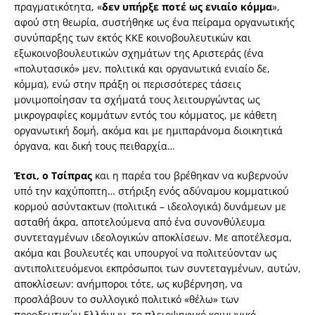
πραγματικότητα, «
δεν υπήρξε ποτέ ως ενιαίο κόμμα
»,
αφού στη θεωρία, συστήθηκε ως ένα πείραμα οργανωτικής
συνύπαρξης των εκτός ΚΚΕ κοινοβουλευτικών και
εξωκοινοβουλευτικών σχημάτων της Αριστεράς (ένα
«πολυτασικό» μεν, πολιτικά και οργανωτικά ενιαίο δε,
κόμμα), ενώ στην πράξη οι περισσότερες τάσεις
μονιμοποίησαν τα σχήματά τους λειτουργώντας ως
μικρογραφίες κομμάτων εντός του κόμματος, με κάθετη
οργανωτική δομή, ακόμα και με ημιπαράνομα διοικητικά
όργανα, και δική τους πειθαρχία…
Έτσι, ο Τσίπρας
και η παρέα του βρέθηκαν να κυβερνούν
υπό την καχύποπτη… στήριξη ενός αδύναμου κομματικού
κορμού ασύντακτων (πολιτικά – ιδεολογικά) δυνάμεων με
ασταθή άκρα, αποτελούμενα από ένα συνονθύλευμα
συντεταγμένων ιδεολογικών αποκλίσεων. Με αποτέλεσμα,
ακόμα και βουλευτές και υπουργοί να πολιτεύονταν ως
αντιπολιτευόμενοι εκπρόσωποι των συντεταγμένων, αυτών,
αποκλίσεων: ανήμποροι τότε, ως κυβέρνηση, να
προσλάβουν το συλλογικό πολιτικό «θέλω» των
προοδευτικών Ελλήνων, το πλειοψηφικό κοινωνικό