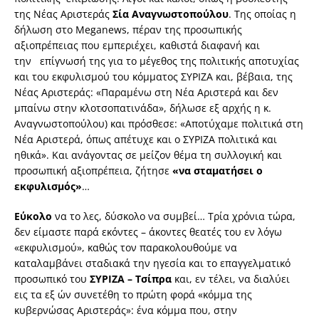
της Νέας Αριστεράς
Σία Αναγνωστοπούλου
. Της οποίας η
δήλωση στο Meganews, πέραν της προσωπικής
αξιοπρέπειας που εμπεριέχει, καθιστά διαφανή και
την επίγνωσή της για το μέγεθος της πολιτικής αποτυχίας
και του εκφυλισμού του κόμματος ΣΥΡΙΖΑ και, βέβαια, της
Νέας Αριστεράς: «Παραμένω στη Νέα Αριστερά και δεν
μπαίνω στην κλοτσοπατινάδα», δήλωσε εξ αρχής η κ.
Αναγνωστοπούλου) και πρόσθεσε: «Αποτύχαμε πολιτικά στη
Νέα Αριστερά, όπως απέτυχε και ο ΣΥΡΙΖΑ πολιτικά και
ηθικά». Και ανάγοντας σε μείζον θέμα τη συλλογική και
προσωπική αξιοπρέπεια, ζήτησε
«να σταματήσει ο
εκφυλισμός»
…
Εύκολο
να το λες, δύσκολο να συμβεί… Τρία χρόνια τώρα,
δεν είμαστε παρά εκόντες – άκοντες θεατές του εν λόγω
«εκφυλισμού», καθώς τον παρακολουθούμε να
καταλαμβάνει σταδιακά την ηγεσία και το επαγγελματικό
προσωπικό του
ΣΥΡΙΖΑ – Τσίπρα
και, εν τέλει, να διαλύει
εις τα εξ ών συνετέθη το πρώτη φορά «κόμμα της
κυβερνώσας Αριστεράς»: ένα κόμμα που, στην