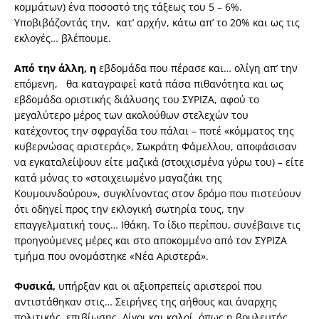
κομμάτων) ένα ποσοστό της τάξεως του 5 – 6%.
Υποβιβάζοντάς την, κατ’ αρχήν, κάτω απ’ το 20% και ως τις
εκλογές… βλέπουμε.
Από την άλλη, η
εβδομάδα που πέρασε και… ολίγη απ’ την
επόμενη, θα καταγραφεί κατά πάσα πιθανότητα και ως
εβδομάδα οριστικής διάλυσης του ΣΥΡΙΖΑ, αφού το
μεγαλύτερο μέρος των ακολούθων στελεχών του
κατέχοντος την σφραγίδα του πάλαι – ποτέ «κόμματος της
κυβερνώσας αριστεράς», Σωκράτη Φάμελλου, αποφάσισαν
να εγκαταλείψουν είτε μαζικά (στοιχισμένα γύρω του) – είτε
κατά μόνας το «στοιχειωμένο μαγαζάκι της
Κουμουνδούρου», συγκλίνοντας στον δρόμο που πιστεύουν
ότι οδηγεί προς την εκλογική σωτηρία τους, την
επαγγελματική τους… Ιθάκη. Το ίδιο περίπου, συνέβαινε τις
προηγούμενες μέρες και στο αποκομμένο από τον ΣΥΡΙΖΑ
τμήμα που ονομάστηκε «Νέα Αριστερά».
Φυσικά,
υπήρξαν και οι αξιοπρεπείς αριστεροί που
αντιστάθηκαν στις… Σειρήνες της αήθους και άναρχης
πολιτικής επιβίωσης. Λίγοι και καλοί, όπως η βουλευτής