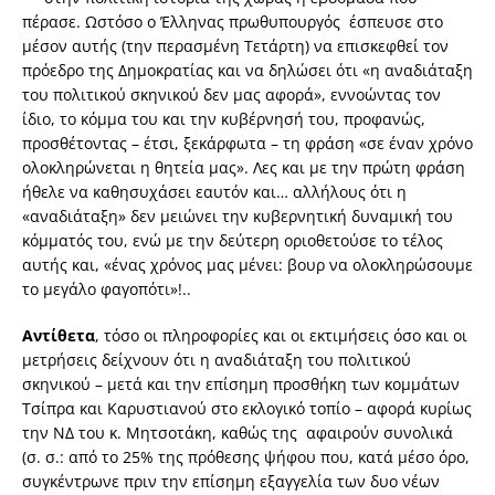
πέρασε. Ωστόσο ο Έλληνας πρωθυπουργός έσπευσε στο
μέσον αυτής (την περασμένη Τετάρτη) να επισκεφθεί τον
πρόεδρο της Δημοκρατίας και να δηλώσει ότι «η αναδιάταξη
του πολιτικού σκηνικού δεν μας αφορά», εννοώντας τον
ίδιο, το κόμμα του και την κυβέρνησή του, προφανώς,
προσθέτοντας – έτσι, ξεκάρφωτα – τη φράση «σε έναν χρόνο
ολοκληρώνεται η θητεία μας». Λες και με την πρώτη φράση
ήθελε να καθησυχάσει εαυτόν και… αλλήλους ότι η
«αναδιάταξη» δεν μειώνει την κυβερνητική δυναμική του
κόμματός του, ενώ με την δεύτερη οριοθετούσε το τέλος
αυτής και, «ένας χρόνος μας μένει: βουρ να ολοκληρώσουμε
το μεγάλο φαγοπότι»!..
Αντίθετα
, τόσο οι πληροφορίες και οι εκτιμήσεις όσο και οι
μετρήσεις δείχνουν ότι η αναδιάταξη του πολιτικού
σκηνικού – μετά και την επίσημη προσθήκη των κομμάτων
Τσίπρα και Καρυστιανού στο εκλογικό τοπίο – αφορά κυρίως
την ΝΔ του κ. Μητσοτάκη, καθώς της αφαιρούν συνολικά
(σ. σ.: από το 25% της πρόθεσης ψήφου που, κατά μέσο όρο,
συγκέντρωνε πριν την επίσημη εξαγγελία των δυο νέων