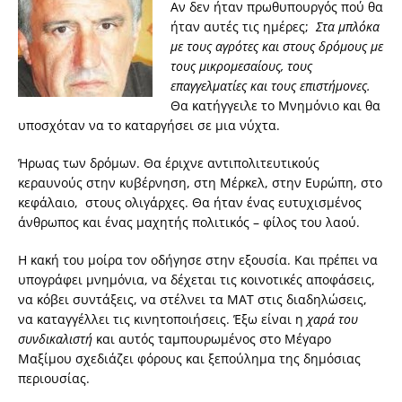
Αν δεν ήταν πρωθυπουργός πού θα
ήταν αυτές τις ημέρες;
Στα
μ
π
λόκα
με
τους
αγρότες
και
στους
δρόμους
με
τους
μικρομεσαίους,
τους
ε
π
αγγελματίες
και
τους
ε
π
ιστήμονες
.
Θα κατήγγειλε το Μνημόνιο και θα
υποσχόταν να το καταργήσει σε μια νύχτα.
Ήρωας των δρόμων. Θα έριχνε αντιπολιτευτικούς
κεραυνούς στην κυβέρνηση, στη Μέρκελ, στην Ευρώπη, στο
κεφάλαιο, στους ολιγάρχες. Θα ήταν ένας ευτυχισμένος
άνθρωπος και ένας μαχητής πολιτικός – φίλος του λαού.
Η κακή του μοίρα τον οδήγησε στην εξουσία. Και πρέπει να
υπογράφει μνημόνια, να δέχεται τις κοινοτικές αποφάσεις,
να κόβει συντάξεις, να στέλνει τα ΜΑΤ στις διαδηλώσεις,
να καταγγέλλει τις κινητοποιήσεις. Έξω είναι η
χαρά
του
συνδικαλιστή
και αυτός ταμπουρωμένος στο Μέγαρο
Μαξίμου σχεδιάζει φόρους και ξεπούλημα της δημόσιας
περιουσίας.