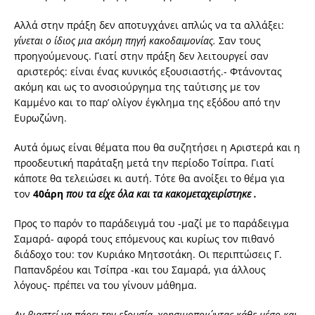
Αλλά στην πράξη δεν αποτυγχάνει απλώς να τα αλλάξει:
γίνεται ο ίδιος μια ακόμη πηγή κακοδαιμονίας.
Σαν τους
προηγούμενους. Γιατί στην πράξη δεν λειτουργεί σαν
αριστερός: είναι ένας κυνικός εξουσιαστής.- Φτάνοντας
ακόμη και ως το ανοσιούργημα της ταύτισης με τον
Καμμένο και το παρ’ ολίγον έγκλημα της εξόδου από την
Ευρωζώνη.
Αυτά όμως είναι θέματα που θα συζητήσει η Αριστερά και η
προοδευτική παράταξη μετά την περίοδο Τσίπρα. Γιατί
κάποτε θα τελειώσει κι αυτή. Τότε θα ανοίξει το θέμα για
τον
40ά
ρη
π
ου
τα
είχε
όλα
και
τα
κακομεταχειρίστηκε .
Προς το παρόν το παράδειγμά του -μαζί με το παράδειγμα
Σαμαρά- αφορά τους επόμενους και κυρίως τον πιθανό
διάδοχο του: τον Κυριάκο Μητσοτάκη. Οι περιπτώσεις Γ.
Παπανδρέου και Τσίπρα -και του Σαμαρά, για άλλους
λόγους- πρέπει να του γίνουν μάθημα.
Αν βιαστεί να πάρει την εξουσία, χρησιμοποιώντας κάθε μέσο και