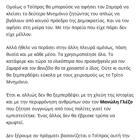
Ομοίως ο Τσίπρας θα μπορούσε να αφήσει τον Σαμαρά να
κλείσει το δεύτερο Μνημόνιο ζητώντας του απλώς να
βγάλουν από κοινού πρόεδρο της Δημοκρατίας. Και να τον
αφήσει στη μοίρα του. Με την πορεία που είχε πάρει δεν
είχε μέλλον.
Αλλά ήθελε να περάσει στην άλλη πλευρά αμέσως, πάση
θυσία και με κάθε μέσο. Τα χρησιμοποίησε όλα. Το
κατάφερε και τώρα
τα
ελικό
π
τερα
π
ου
π
ροανήγγειλε
για
τον
Σαμαρά
και
τον
Βενιζέλο
θα
τα
χρειαστεί
ο
ί
διος
. Ούτε κι αυτός
θα ξεμπερδέψει εύκολα με τους χειρισμούς ως το Τρίτο
Μνημόνιο.
Έτσι κι αλλιώς δεν θα ξεμπερδέψει με τη χλεύη της Ιστορίας
και με την περιφρόνηση ανθρώπων σαν τον
Μανώλη
Γλέζο
που ζήτησε συγγνώμη από τους πολίτες γιατί τον
εμπιστεύτηκε. Ένας άλλος δεν θα έβρισκε τρύπα να
κρυφτεί.
Δεν ξέρουμε αν πράγματι βασανίζεται ο Τσίπρας αυτή την