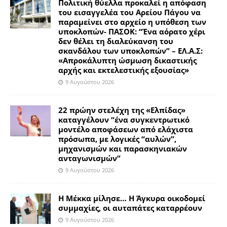
Πολιτική θύελλα προκαλεί η απόφαση
του εισαγγελέα του Αρείου Πάγου να
παραμείνει στο αρχείο η υπόθεση των
υποκλοπών- ΠΑΣΟΚ: “Ένα αόρατο χέρι
δεν θέλει τη διαλεύκανση του
σκανδάλου των υποκλοπών” – ΕΛ.Α.Σ:
«Απροκάλυπτη ώσμωση δικαστικής
αρχής και εκτελεστικής εξουσίας»
9 Αυγούστου 2026
22 πρώην στελέχη της «Ελπίδας»
καταγγέλουν “ένα συγκεντρωτικό
μοντέλο αποφάσεων από ελάχιστα
πρόσωπα, με λογικές “αυλών”,
μηχανισμών και παρασκηνιακών
ανταγωνισμών”
9 Αυγούστου 2026
Η Μέκκα μίλησε… Η Άγκυρα οικοδομεί
συμμαχίες, οι αυταπάτες καταρρέουν
9 Αυγούστου 2026