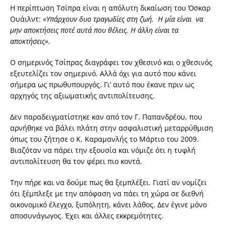
Η περίπτωση Τσίπρα είναι η απόλυτη δικαίωση του Όσκαρ
Ουάιλντ:
«
Υ
π
άρχουν
δυο
τραγωδίες
στη
ζωή
. Η μία
είναι
να
μην
α
π
οκτήσεις
π
οτέ
αυτά
π
ου
θέλεις
.
Η
άλλη
είναι
τα
α
π
οκτήσεις»
.
Ο σημερινός Τσίπρας διαγράφει τον χθεσινό και ο χθεσινός
εξευτελίζει τον σημερινό. Αλλά όχι για αυτό που κάνει
σήμερα ως πρωθυπουργός. Γι’ αυτό που έκανε πριν ως
αρχηγός της αξιωματικής αντιπολίτευσης.
Δεν παραδειγματίστηκε καν από τον Γ. Παπανδρέου, που
αρνήθηκε να βάλει πλάτη στην ασφαλιστική μεταρρύθμιση
όπως του ζήτησε ο Κ. Καραμανλής το Μάρτιο του 2009.
Βιαζόταν να πάρει την εξουσία και νόμιζε ότι η τυφλή
αντιπολίτευση θα τον φέρει πιο κοντά.
Την πήρε και να δούμε πως θα ξεμπλέξει. Γιατί αν νομίζει
ότι ξέμπλεξε με την απόφαση να πάει τη χώρα σε διεθνή
οικονομικό έλεγχο, ξυπόλητη, κάνει λάθος. Δεν έγινε μόνο
αποσυνάγωγος. Έχει και άλλες εκκρεμότητες.