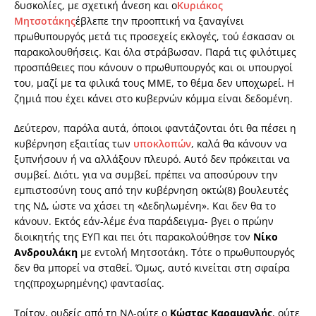
δυσκολίες, με σχετική άνεση και ο
Κυριάκος
Μητσοτάκης
έβλεπε την προοπτική να ξαναγίνει
πρωθυπουργός μετά τις προσεχείς εκλογές, τού έσκασαν οι
παρακολουθήσεις. Και όλα στράβωσαν. Παρά τις φιλότιμες
προσπάθειες που κάνουν ο πρωθυπουργός και οι υπουργοί
του, μαζί με τα φιλικά τους ΜΜΕ, το θέμα δεν υποχωρεί. Η
ζημιά που έχει κάνει στο κυβερνών κόμμα είναι δεδομένη.
Δεύτερον, παρόλα αυτά, όποιοι φαντάζονται ότι θα πέσει η
κυβέρνηση εξαιτίας των
υποκλοπών
, καλά θα κάνουν να
ξυπνήσουν ή να αλλάξουν πλευρό. Αυτό δεν πρόκειται να
συμβεί. Διότι, για να συμβεί, πρέπει να αποσύρουν την
εμπιστοσύνη τους από την κυβέρνηση οκτώ(8) βουλευτές
της ΝΔ, ώστε να χάσει τη «Δεδηλωμένη». Και δεν θα το
κάνουν. Εκτός εάν-λέμε ένα παράδειγμα- βγει ο πρώην
διοικητής της ΕΥΠ και πει ότι παρακολούθησε τον
Νίκο
Ανδρουλάκη
με εντολή Μητσοτάκη. Τότε ο πρωθυπουργός
δεν θα μπορεί να σταθεί. Όμως, αυτό κινείται στη σφαίρα
της(προχωρημένης) φαντασίας.
Τρίτον, ουδείς από τη ΝΔ-ούτε ο
Κώστας Καραμανλής
, ούτε