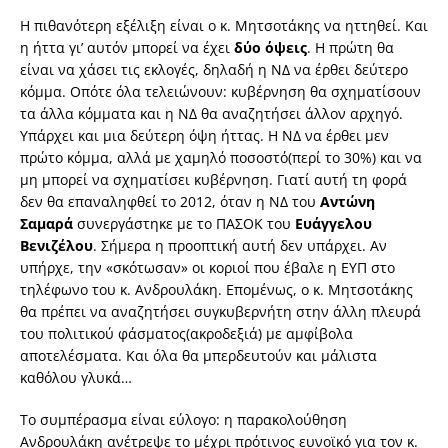
Η πιθανότερη εξέλιξη είναι ο κ. Μητσοτάκης να ηττηθεί. Και
η ήττα γι’ αυτόν μπορεί να έχει
δύο όψεις
. Η πρώτη θα
είναι να χάσει τις εκλογές, δηλαδή η ΝΔ να έρθει δεύτερο
κόμμα. Οπότε όλα τελειώνουν: κυβέρνηση θα σχηματίσουν
τα άλλα κόμματα και η ΝΔ θα αναζητήσει άλλον αρχηγό.
Υπάρχει και μια δεύτερη όψη ήττας. Η ΝΔ να έρθει μεν
πρώτο κόμμα, αλλά με χαμηλό ποσοστό(περί το 30%) και να
μη μπορεί να σχηματίσει κυβέρνηση. Γιατί αυτή τη φορά
δεν θα επαναληφθεί το 2012, όταν η ΝΔ του
Αντώνη
Σαμαρά
συνεργάστηκε με το ΠΑΣΟΚ του
Ευάγγελου
Βενιζέλου
. Σήμερα η προοπτική αυτή δεν υπάρχει. Αν
υπήρχε, την «σκότωσαν» οι κοριοί που έβαλε η ΕΥΠ στο
τηλέφωνο του κ. Ανδρουλάκη. Επομένως, ο κ. Μητσοτάκης
θα πρέπει να αναζητήσει συγκυβερνήτη στην άλλη πλευρά
του πολιτικού φάσματος(ακροδεξιά) με αμφίβολα
αποτελέσματα. Και όλα θα μπερδευτούν και μάλιστα
καθόλου γλυκά…
Το συμπέρασμα είναι εύλογο: η παρακολούθηση
Ανδρουλάκη ανέτρεψε το μέχρι πρότινος ευνοϊκό για τον κ.