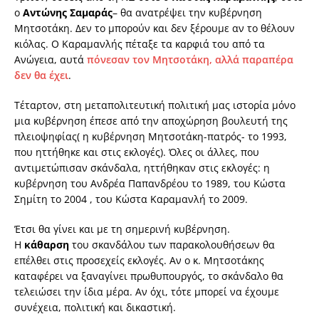
ο
Αντώνης Σαμαράς
– θα ανατρέψει την κυβέρνηση
Μητσοτάκη. Δεν το μπορούν και δεν ξέρουμε αν το θέλουν
κιόλας. Ο Καραμανλής πέταξε τα καρφιά του από τα
Ανώγεια, αυτά
πόνεσαν τον Μητσοτάκη, αλλά παραπέρα
δεν θα έχει
.
Τέταρτον, στη μεταπολιτευτική πολιτική μας ιστορία μόνο
μια κυβέρνηση έπεσε από την αποχώρηση βουλευτή της
πλειοψηφίας( η κυβέρνηση Μητσοτάκη-πατρός- το 1993,
που ηττήθηκε και στις εκλογές). Όλες οι άλλες, που
αντιμετώπισαν σκάνδαλα, ηττήθηκαν στις εκλογές: η
κυβέρνηση του Ανδρέα Παπανδρέου το 1989, του Κώστα
Σημίτη το 2004 , του Κώστα Καραμανλή το 2009.
Έτσι θα γίνει και με τη σημερινή κυβέρνηση.
Η
κάθαρση
του σκανδάλου των παρακολουθήσεων θα
επέλθει στις προσεχείς εκλογές. Αν ο κ. Μητσοτάκης
καταφέρει να ξαναγίνει πρωθυπουργός, το σκάνδαλο θα
τελειώσει την ίδια μέρα. Αν όχι, τότε μπορεί να έχουμε
συνέχεια, πολιτική και δικαστική.