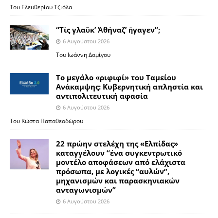
Του Ελευθερίου Τζιόλα
“Τίς γλαῦκ’ Ἀθήναζ’ ἤγαγεν”;
6 Αυγούστου 2026
Του Ιωάννη Δαμίγου
Το μεγάλο «ριφιφί» του Ταμείου
Ανάκαμψης: Κυβερνητική απληστία και
αντιπολιτευτική αφασία
6 Αυγούστου 2026
Του Κώστα Παπαθεοδώρου
22 πρώην στελέχη της «Ελπίδας»
καταγγέλουν “ένα συγκεντρωτικό
μοντέλο αποφάσεων από ελάχιστα
πρόσωπα, με λογικές “αυλών”,
μηχανισμών και παρασκηνιακών
ανταγωνισμών”
6 Αυγούστου 2026