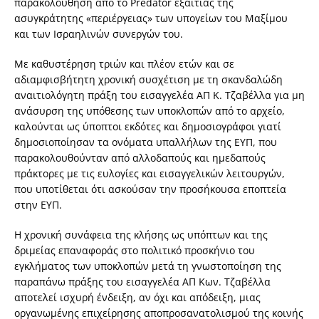
παρακολούθηση από το Predator εξαιτίας της
ασυγκράτητης «περιέργειας» των υπογείων του Μαξίμου
και των Ισραηλινών συνεργών του.
Με καθυστέρηση τριών και πλέον ετών και σε
αδιαμφισβήτητη χρονική συσχέτιση με τη σκανδαλώδη
αναιτιολόγητη πράξη του εισαγγελέα ΑΠ Κ. Τζαβέλλα για μη
ανάσυρση της υπόθεσης των υποκλοπών από το αρχείο,
καλούνται ως ύποπτοι εκδότες και δημοσιογράφοι γιατί
δημοσιοποίησαν τα ονόματα υπαλλήλων της ΕΥΠ, που
παρακολουθούνταν από αλλοδαπούς και ημεδαπούς
πράκτορες με τις ευλογίες και εισαγγελικών λειτουργών,
που υποτίθεται ότι ασκούσαν την προσήκουσα εποπτεία
στην ΕΥΠ.
Η χρονική συνάφεια της κλήσης ως υπόπτων και της
δριμείας επαναφοράς στο πολιτικό προσκήνιο του
εγκλήματος των υποκλοπών μετά τη γνωστοποίηση της
παραπάνω πράξης του εισαγγελέα ΑΠ Κων. Τζαβέλλα
αποτελεί ισχυρή ένδειξη, αν όχι και απόδειξη, μιας
οργανωμένης επιχείρησης αποπροσανατολισμού της κοινής