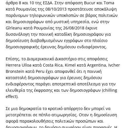
άρθρα 8 και 10 της ΕΣΔΑ. Στην απόφαση Bucur και Toma
κατά Ρουμανίας της 08/10/2013 προστάτευσε αποκάλυψη
παράνομων τηλεφωνικών υποκλοπών σε βάρος πολιτικών
και δημοσιογράφων από μυστική υπηρεσία, ενώ στην
Gîrleanu κατά Ρουμανίας της 26/08/2018 έκρινε
δυσανάλογη την ποινική καταδίκη δημοσιογράφου για
δημοσίευση διαβαθμισμένων εγγράφων στο πλαίσιο
δημοσιογραφικής έρευνας δημόσιου ενδιαφέροντος.
Επίσης, το Διαμερικανικό Δικαστήριο στις αποφάσεις
Herrera Ulloa κατά Costa Rica, Kimel κατά Argentina, Ivcher
Bronstein κατά Peru έχει αποφανθεί ότι η ποινική
καταστολή δημοσιογράφων για έρευνες δημόσιου
ενδιαφέροντος παράγει αποτρεπτικό αποτέλεσμα για την
ελευθερία της έκφρασης και των δημοσιογράφων (chilling
effect).
Σε μια δημοκρατία το κρατικό απόρρητο δεν μπορεί να
μετατρέπεται σε πέπλο ατιμωρησίας. Οταν η δημοσίευση
αφορά παρακολουθήσεις πολιτικών προσώπων και
δημοσιογράφων, το δημόσιο συμφέρον είναι προφανές. Η