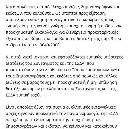
Κατά συνέπεια, οι υπό έλεγχο πράξεις δημοσιογράφων και
εκδοτών, που καλούνται, ως ύποπτοι προς εξέταση,
αποτελούν ενάσκηση συνταγματικού δικαιώματος προς
ενημέρωση της κοινής γνώμης και όχι αφορμή ή ορθότερον
προσχηματική δικαιολογία για διενέργεια προκαταρκτικής
εξέτασης σε βάρος τους με βάση τη διάταξη της παρ. 3 του
άρθρου 14 του ν. 3649/2008.
Κι αυτό, γιατί ισχύουν και εφαρμόζονται τυπικώς υπέρτερες
διατάξεις του Συντάγματος και της ΕΣΔΑ, που
προστατεύουν την ελευθερία του Τύπου και συνακόλουθα
τους δημοσιογράφους και εκδότες από ποινικές και άλλες
διώξεις σε βάρος τους με –προσχηματική ή μη– επίκληση
διατάξεων νόμων με ελάσσονα του Συντάγματος και της
ΕΣΔΑ τυπική ισχύ.
Είναι απορίας άξιον ότι συχνά οι ελληνικές εισαγγελικές
αρχές αγνοούν προκλητικά την πάγια νομολογία της ΕΣΔΑ
σε σχέση με το δικαίωμα και την υποχρέωση των
δημοσιογράφων και εκδοτών να κρίνουν και κατακρίνουν