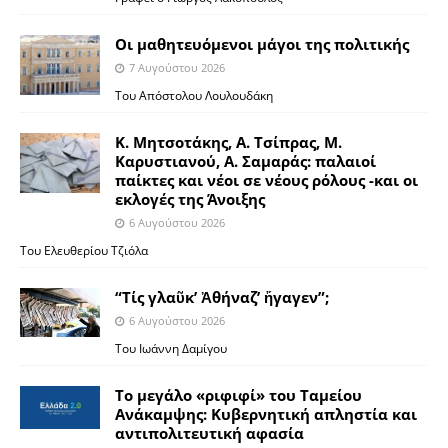
Οι μαθητευόμενοι μάγοι της πολιτικής
7 Αυγούστου 2026
Του Απόστολου Λουλουδάκη
Κ. Μητσοτάκης, Α. Τσίπρας, Μ.
Καρυστιανού, Α. Σαμαράς: παλαιοί
παίκτες και νέοι σε νέους ρόλους -και οι
εκλογές της Άνοιξης
6 Αυγούστου 2026
Του Ελευθερίου Τζιόλα
“Τίς γλαῦκ’ Ἀθήναζ’ ἤγαγεν”;
6 Αυγούστου 2026
Του Ιωάννη Δαμίγου
Το μεγάλο «ριφιφί» του Ταμείου
Ανάκαμψης: Κυβερνητική απληστία και
αντιπολιτευτική αφασία