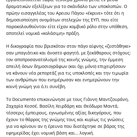
δραματικών εξελίξεων για το σκάνδαλο των υποκλοπών. Ο
πρώην εισαγγελέας του Αρειου Πάγου «έκρινε» τότε ότι η
δημοσιοποίηση ονομάτων στελεχών της ΕΥΠ, που είτε
παρακολουθούνταν είτε είχαν κομβικό ρόλο στην υπόθεση,
αποτελεί νομικά «κολάσιμη» πράξη.
Η δικογραφία που βρισκόταν στον πάγο αίφνης «ζεστάθηκε»
σαν μπαγιάτικο και άνοστο φαγητό, με ξεκάθαρους στόχους:
τον αποπροσανατολισμό της κοινής γνώμης, την έμμεση
απειλή όσων δημοσιογράφων (και όχι μόνο) επιχειρήσουν
να κάνουν νέα ρεπορτάζ για τις υποκλοπές και την τιμωρία
των ανθρώπων που ενημέρωσαν και ενημερώνουν την
κοινή γνώμη για ό,τι συνέβη.
Το Documento επικοινώνησε με τους Γιάννη Μαντζουράνη,
Ζαχαρία Κεσσέ, Βασίλη Χειρδάρη και Θεόδωρο Μαντά,
τέσσερις έμπειρους, εγνωσμένης αξίας δικηγόρους, που
έχουν το θάρρος της γνώμης τους και κυρίως τις γνώσεις
για να κρίνουν αν η έρευνα που διατάχτηκε σε βάρος της
εφημερίδας έχει νομική βάση και… λογική.