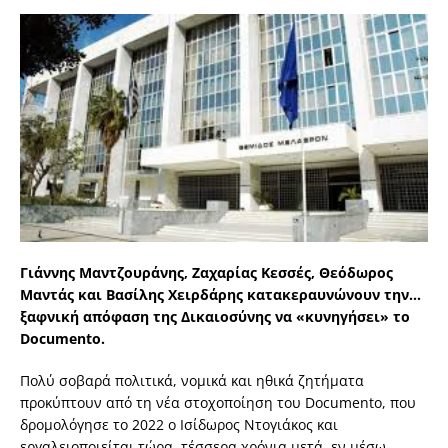
Γιάν­νης Μαν­τζου­ράνης, Ζαχα­ρίας Κεσ­σές, Θεόδω­ρος
Μαντάς και Βασίλης Χειρ­δάρης κατα­κε­ραυ­νώ­νουν την…
ξαφ­νική απόφαση της Δικαιο­σύνης να «κυνη­γήσει» το
Documento.
Πολύ σοβαρά πολιτικά, νομικά και ηθικά ζητήματα
προκύπτουν από τη νέα στοχοποίηση του Documento, που
δρομολόγησε το 2022 ο Ισίδωρος Ντογιάκος και
εργαλειοποιείται τώρα, τέσσερα χρόνια μετά, εν μέσω