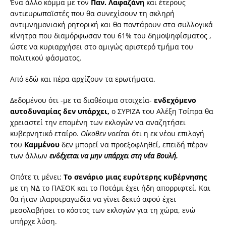
Ένα άλλο κόμμα με τον
Παν. Λαφαζάνη
και έτερους
αντιευρωπαϊστές που θα συνεχίσουν τη σκληρή
αντιμνημονιακή ρητορική και θα ποντάρουν στα συλλογικά
κίνητρα που διαμόρφωσαν του 61% του δημοψηφίσματος ,
ώστε να κυριαρχήσει στο αμιγώς αριστερό τμήμα του
πολιτικού φάσματος.
Από εδώ και πέρα αρχίζουν τα ερωτήματα.
Δεδομένου ότι -με τα διαθέσιμα στοιχεία-
ενδεχόμενο
αυτοδυναμίας δεν υπάρχει,
ο ΣΥΡΙΖΑ του Αλέξη Τσίπρα θα
χρειαστεί την επομένη των εκλογών να αναζητήσει
κυβερνητικό εταίρο.
Οίκοθεν νοείται
ότι η εκ νέου επιλογή
του
Καμμένου
δεν μπορεί να προεξοφληθεί, επειδή πέραν
των άλλων
ενδέχεται να μην υπάρχει στη νέα Βουλή.
Οπότε τι μένει;
Το σενάριο μιας ευρύτερης κυβέρνησης
με τη ΝΔ το ΠΑΣΟΚ και το Ποτάμι έχει ήδη απορριφτεί. Και
θα ήταν ιλαροτραγωδία να γίνει δεκτό αφού έχει
μεσολαβήσει το κόστος των εκλογών για τη χώρα, ενώ
υπήρχε λύση.