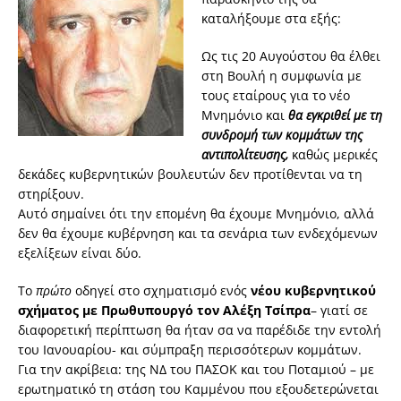
καταλήξουμε στα εξής:
Ως τις 20 Αυγούστου θα έλθει
στη Βουλή η συμφωνία με
τους εταίρους για το νέο
Μνημόνιο και
θα εγκριθεί με τη
συνδρομή των κομμάτων της
αντιπολίτευσης,
καθώς μερικές
δεκάδες κυβερνητικών βουλευτών δεν προτίθενται να τη
στηρίξουν.
Αυτό σημαίνει ότι την επομένη θα έχουμε Μνημόνιο, αλλά
δεν θα έχουμε κυβέρνηση και τα σενάρια των ενδεχόμενων
εξελίξεων είναι δύο.
Το
πρώτο
οδηγεί στο σχηματισμό ενός
νέου κυβερνητικού
σχήματος με Πρωθυπουργό τον Αλέξη Τσίπρα
– γιατί σε
διαφορετική περίπτωση θα ήταν σα να παρέδιδε την εντολή
του Ιανουαρίου- και σύμπραξη περισσότερων κομμάτων.
Για την ακρίβεια: της ΝΔ του ΠΑΣΟΚ και του Ποταμιού – με
ερωτηματικό τη στάση του Καμμένου που εξουδετερώνεται