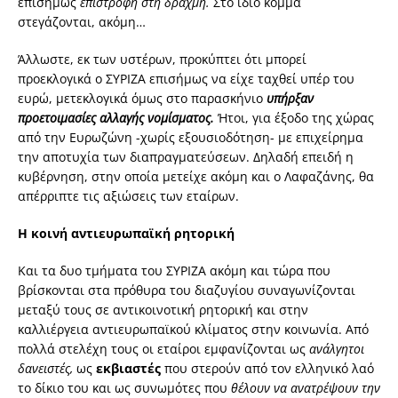
επισήμως
επιστροφή στη δραχμή.
Στο ίδιο κόμμα
στεγάζονται, ακόμη…
Άλλωστε, εκ των υστέρων, προκύπτει ότι μπορεί
προεκλογικά ο ΣΥΡΙΖΑ επισήμως να είχε ταχθεί υπέρ του
ευρώ, μετεκλογικά όμως στο παρασκήνιο
υπήρξαν
προετοιμασίες αλλαγής νομίσματος.
Ήτοι, για έξοδο της χώρας
από την Ευρωζώνη -χωρίς εξουσιοδότηση- με επιχείρημα
την αποτυχία των διαπραγματεύσεων. Δηλαδή επειδή η
κυβέρνηση, στην οποία μετείχε ακόμη και ο Λαφαζάνης, θα
απέρριπτε τις αξιώσεις των εταίρων.
Η κοινή αντιευρωπαϊκή ρητορική
Και τα δυο τμήματα του ΣΥΡΙΖΑ ακόμη και τώρα που
βρίσκονται στα πρόθυρα του διαζυγίου συναγωνίζονται
μεταξύ τους σε αντικοινοτική ρητορική και στην
καλλιέργεια αντιευρωπαϊκού κλίματος στην κοινωνία. Από
πολλά στελέχη τους οι εταίροι εμφανίζονται ως
ανάλγητοι
δανειστές,
ως
εκβιαστές
που στερούν από τον ελληνικό λαό
το δίκιο του και ως συνωμότες που
θέλουν να ανατρέψουν την