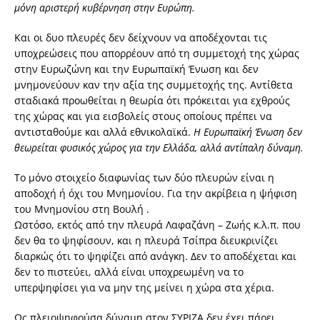
μόνη αριστερή κυβέρνηση στην Ευρώπη.
Και οι δυο πλευρές δεν δείχνουν να αποδέχονται τις
υποχρεώσεις που απορρέουν από τη συμμετοχή της χώρας
στην Ευρωζώνη και την Ευρωπαϊκή Ένωση και δεν
μνημονεύουν καν την αξία της συμμετοχής της. Αντίθετα
σταδιακά προωθείται η θεωρία ότι πρόκειται για εχθρούς
της χώρας και για εισβολείς στους οποίους πρέπει να
αντισταθούμε και αλλά εθνικολαϊκά.
Η Ευρωπαϊκή Ένωση δεν
θεωρείται φυσικός χώρος για την Ελλάδα, αλλά αντίπαλη δύναμη.
Το μόνο στοιχείο διαφωνίας των δύο πλευρών είναι η
αποδοχή ή όχι του Μνημονίου. Για την ακρίβεια η ψήφιση
του Μνημονίου στη Βουλή .
Ωστόσο, εκτός από την πλευρά Λαφαζάνη – Ζωής κ.λ.π. που
δεν θα το ψηφίσουν, και η πλευρά Τσίπρα διευκρινίζει
διαρκώς ότι το ψηφίζει από ανάγκη. Δεν το αποδέχεται και
δεν το πιστεύει, αλλά είναι υποχρεωμένη να το
υπερψηφίσει για να μην της μείνει η χώρα στα χέρια.
Ως πλειοψηφούσα δύναμη στον ΣΥΡΙΖΑ δεν έχει πάρει