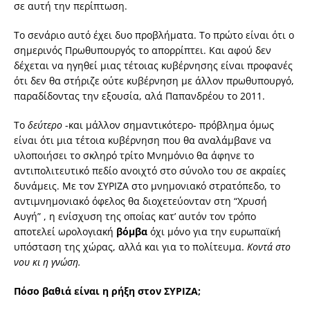
σε αυτή την περίπτωση.
Το σενάριο αυτό έχει δυο προβλήματα. Το πρώτο είναι ότι ο
σημερινός Πρωθυπουργός το απορρίπτει. Και αφού δεν
δέχεται να ηγηθεί μιας τέτοιας κυβέρνησης είναι προφανές
ότι δεν θα στήριζε ούτε κυβέρνηση με άλλον πρωθυπουργό,
παραδίδοντας την εξουσία, αλά Παπανδρέου το 2011.
Το
δεύτερο
-και μάλλον σημαντικότερο- πρόβλημα όμως
είναι ότι μια τέτοια κυβέρνηση που θα αναλάμβανε να
υλοποιήσει το σκληρό τρίτο Μνημόνιο θα άφηνε το
αντιπολιτευτικό πεδίο ανοιχτό στο σύνολο του σε ακραίες
δυνάμεις. Με τον ΣΥΡΙΖΑ στο μνημονιακό στρατόπεδο, το
αντιμνημονιακό όφελος θα διοχετεύονταν στη “Χρυσή
Αυγή” , η ενίσχυση της οποίας κατ’ αυτόν τον τρόπο
αποτελεί ωρολογιακή
βόμβα
όχι μόνο για την ευρωπαϊκή
υπόσταση της χώρας, αλλά και για το πολίτευμα.
Κοντά στο
νου κι η γνώση.
Πόσο βαθιά είναι η ρήξη στον ΣΥΡΙΖΑ;