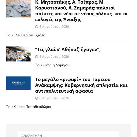
Κ. Μητσοτάκης, Α. Τσίπρας, Μ.
Καρυστιανού, Α. Σαμαράς: παλαιοί
παίκτες και νέοι σε νέους ρόλους -και οι
εκλογές της Άνοιξης
6 Αυγούστου 2026
Του Ελευθερίου Τζιόλα
“Τίς γλαῦκ’ Ἀθήναζ’ ἤγαγεν”;
6 Αυγούστου 2026
Του Ιωάννη Δαμίγου
Το μεγάλο «ριφιφί» του Ταμείου
Ανάκαμψης: Κυβερνητική απληστία και
αντιπολιτευτική αφασία
6 Αυγούστου 2026
Του Κώστα Παπαθεοδώρου