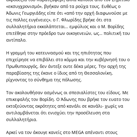
«εκσυγχρονισμό», βγήκαν από τα ρούχα τους. Ευθέως ο
Άδωνις Γεωργιάδης είπε ότι «από την αρχή διαφωνούσε με
τις πολλες ευγένειες», ο Γ. Φλωρίδης βρήκε ότι στα
συλλαλητήρια εκκολάπτεται… εμφύλιος και ο Μ. Βορίδης
επιτέθηκε στην πρόεδρο των οικογενειών, ως… πολιτική του
αντίπαλο.
Η γραμμή του κατευνασμού και της ηπιότητας που
επιχείρησε να επιβάλει στο κόμμα και την κυβέρνησή του ο
Πρωθυπουργός, δεν άντεξε ουτε δέκα μέρες. Την αρχή της
παραβίασης της έκανε ο ίδιος από τη Θεσσαλονίκη,
ρίχνοντας το σύνθημα της πόλωσης.
Τον ακολουθήσαν ασμένως οι σπεσιαλίστες του είδους. Με
επικεφαλής τον Βορίδη. Ο Άδωνης που βρήκε τον ευατο του
εκτοξεύοντας ακρότητες από κανάλι σε κανάλι- χωρίς να
αντιλαμβάνεται ότι ενισχύει την προσέλευση στα
συλλαλητήρια.
Αρκεί να τον άκουγε κανείς στο MEGA απέναντι στους