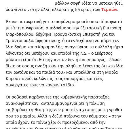
μάλλον σοφή ιδέα: να μετακινηθεί,
όσο γίνεται, στην άλλη πλευρά της Ιστορίας των
Τεμπών
.
Έκανε αυτοκριτική για το παράνομο φορτίο που πήρε φωτιά
μετά τη σύγκρουση, αποδοκίμασε την Εξεταστική Επιτροπή
Μαρκόπουλου, δέχθηκε Προανακριτική Επιτροπή για τον
Τριαντόπουλο, άφησε ανοιχτό το ενδεχόμενο να πάρει τον
ίδιο δρόμο και ο Καραμανλής, αναγνώρισε τα συλλαλητήρια
λέγοντας ότι μετέχουν και οπαδοί της ΝΔ, – ο Σκέρτσος
μάλιστα είπε ότι θα πήγαινε αν δεν ήταν υπουργός – έδωσε
δίκιο σε οσους αναζητούν την αλήθεια λέγοντας ότι «το ίδιο
τον ρωτάνε και τα παιδιά του» και υποκλίθηκε στη Μαρία
Καρυστιανού, καλώντας τους υπουργούς και τους
συνεργάτες τους να κάνουν το ίδιο.
Οι σοβαροί παράγοντες της κυβερνητικής παράταξης
ανακουφίστηκαν- αντιλαμβανόμενοι ότι η πόλωση
επιβαρύνει τη θέση της: δεν μπορεί να χτυπάς με τη γροθιά
σου το μαχαίρι. Αλλά η δεξιά πτέρυγα του κόμματος – στην
οποία έχουν το πάνω χέρι οι προερχόμενοι από την
ακροδεξιά του Καρατζαφέρη αλλά κάποιοι από τον Σημιτικό