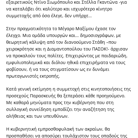
εξαιρετικούς Ντίνο Σιωμόπουλο και Στέλλα Γκαντώνα -για
να καταλάβει ότι καλύτερο και ισχυρότερο κίνητρο
συμμετοχής από όσα έλεγε, δεν υπήρχε…
Στην πραγματικότητα το Μέγαρο Μαξίμου έχασε τον
έλεγχο. Μια ομάδα υπουργών και… δημοσιογράφων, με
θεωρητική κάλυψη από τον διανοούμενο Στάθη –που
χειροκρότησε και η Διαμαντοπούλου του ΠΑΣΟΚ!- άρχισαν
να προκαλούν τους πολίτες. Επιχειρώντας με παιδαριώδη,
εμφυλιοπολεμικά και διόλου ηθικά επιχειρήματα να τους
φοβίσουν, ή να τους στιγματίσουν ως εν δυνάμει
πρωταγωνιστές εκτροπής.
Κατά γενική εκτίμηση η συμμετοχή στις κινητοποιήσεις της
προσεχούς Παρασκευής θα ξεπεράσει κάθε προηγούμενο.
Με καθαρά μηνύματα προς την κυβέρνηση που στη
συλλογική συνείδηση εμποδίζει την αναζήτηση της
αλήθειας και των υπευθύνων.
Η κυβερνητική εμπροσθοφυλακή των ακραίων, θα
προσπαθήσει να αποσύρει τουλάχιστον τους οπαδούς της