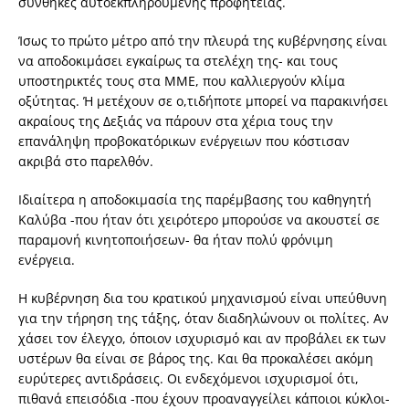
συνθήκες αυτοεκπληρούμενης προφητείας.
Ίσως το πρώτο μέτρο από την πλευρά της κυβέρνησης είναι
να αποδοκιμάσει εγκαίρως τα στελέχη της- και τους
υποστηρικτές τους στα ΜΜΕ, που καλλιεργούν κλίμα
οξύτητας. Ή μετέχουν σε ο,τιδήποτε μπορεί να παρακινήσει
ακραίους της Δεξιάς να πάρουν στα χέρια τους την
επανάληψη προβοκατόρικων ενέργειων που κόστισαν
ακριβά στο παρελθόν.
Ιδιαίτερα η αποδοκιμασία της παρέμβασης του καθηγητή
Καλύβα -που ήταν ότι χειρότερο μπορούσε να ακουστεί σε
παραμονή κινητοποιήσεων- θα ήταν πολύ φρόνιμη
ενέργεια.
Η κυβέρνηση δια του κρατικού μηχανισμού είναι υπεύθυνη
για την τήρηση της τάξης, όταν διαδηλώνουν οι πολίτες. Αν
χάσει τον έλεγχο, όποιον ισχυρισμό και αν προβάλει εκ των
υστέρων θα είναι σε βάρος της. Και θα προκαλέσει ακόμη
ευρύτερες αντιδράσεις. Οι ενδεχόμενοι ισχυρισμοί ότι,
πιθανά επεισόδια -που έχουν προαναγγείλει κάποιοι κύκλοι-