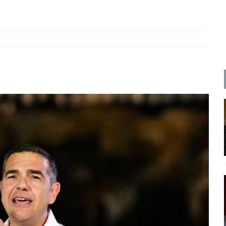
ΡΟΣΩΠΟΓΡΑΦΙΕΣ
ρες
ΠΑΡΕΜΒΑΣΕΙΣ
 και η Ελλάδα και η Νέα Δημοκρατία που δεν υπάρχουν πια
ατα
ΠΡΟΒΟΛΕΣ
 πολιτικής
ΑΠΟΨΕΙΣ
Μ. Καρυστιανού, Α. Σαμαράς: παλαιοί παίκτες και νέοι σε νέους ρόλους
ΑΠΟΨΕΙΣ
είου Ανάκαμψης: Κυβερνητική απληστία και αντιπολιτευτική αφασία
ίδας» καταγγέλουν “ένα συγκεντρωτικό μοντέλο αποφάσεων από
μών και παρασκηνιακών ανταγωνισμών”
ΣΚΕΨΕΙΣ