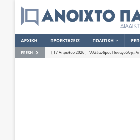
ΑΡΧΙΚΗ
ΠΡΟΕΚΤΑΣΕΙΣ
ΠΟΛΙΤΙΚΗ
ΡΕΠ
[ 17 Απριλίου 2026 ]
“Αλέξανδρος Παναγούλης: Απε
FRESH
του
ΕΠΙΛΟΓΕΣ
[ 17 Φεβρουαρίου 2026 ]
Απορίες και η απορία γι
[ 7 Νοεμβρίου 2022 ]
Kυρ. Μητσοτάκης: “Ουδέποτε
χειρίζεται το λογισμικό Predator”
ΡΕΠΟΡΤΑΖ
[ 21 Ιουλίου 2021 ]
Το Ανοιχτό Παράθυρο ευχαρισ
[ 15 Σεπτεμβρίου 2020 ]
Το εκκρεμές της οικονομ
[ 14 Ιουλίου 2020 ]
Κ. Καραμανλής: Κασσάνδρα
[ 4 Ιουλίου 2020 ]
Το σκληρό φθινόπωρο και το δ