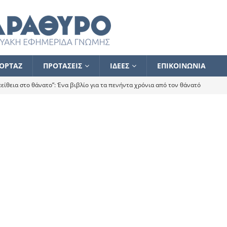
ΟΡΤΑΖ
ΠΡΟΤΑΣΕΙΣ
ΙΔΕΕΣ
ΕΠΙΚΟΙΝΩΝΙΑ
ίθεια στο θάνατο”: Ένα βιβλίο για τα πενήντα χρόνια από τον θάνατό
α το ποιος κοροϊδεύει ποιον Αλέξη
ΑΝΑΓΝΩΣΕΙΣ
 ισχυρίστηκα ότι δεν υπάρχει παρακολούθηση και κέντρο το οποίο
τεί θερμά όσους σπεύδουν να το ενισχύσουν – Συνεχίζουμε
FLASH
ίας θα κινηθεί στην αντίθετη κατεύθυνση
ΑΝΑΓΝΩΣΕΙΣ
ΠΡΟΣΩΠΟΓΡΑΦΙΕΣ
ίλημμα των εκλογών
ΑΝΑΓΝΩΣΕΙΣ