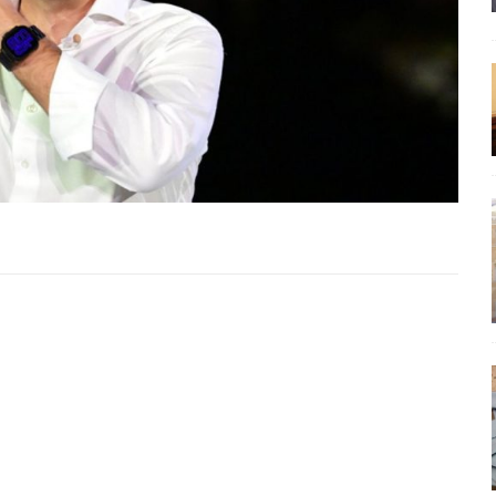
έπεια
ΠΡΟΒΟΛΕΣ
ης τελειώνει
ΠΑΡΕΜΒΑΣΕΙΣ
ΣΚΕΨΕΙΣ
γησίες
ΠΡΟΒΟΛΕΣ
νερό
ΑΝΑΓΝΩΣΕΙΣ
: από τον Αντιδιαφωτισμό στον ψηφιακό Κοινωνικό Δαρβινισμό
δημοσιογραφία βάζει τα χέρια της και βγάζει τα μάτια της
ΑΠΟΨΕΙΣ