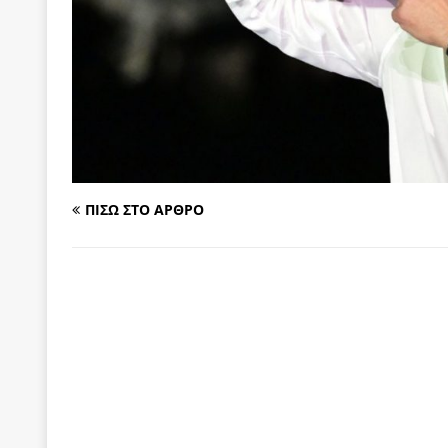
[ 6 Αυγούστου 2026 ]
Δόμνα Μιχαηλίδου: Αξιοπρ
[ 6 Αυγούστου 2026 ]
Η δημοκρατία της διαχείρισ
[ 6 Αυγούστου 2026 ]
Σπρώχνουμε τη ζωή μας…
[ 5 Αυγούστου 2026 ]
Κυριάκος Μητσοτάκης: Αναλ
[ 4 Αυγούστου 2026 ]
Θα ανήκεις όπου ανήκει το 
[ 4 Αυγούστου 2026 ]
Η γενεαλογία του φασισμού
ΠΙΣΩ ΣΤΟ ΑΡΘΡΟ
ΠΑΡΕΜΒΑΣΕΙΣ
[ 4 Αυγούστου 2026 ]
Εφημερίδα «Εστία»: Όταν η 