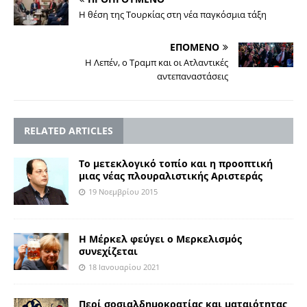
Η θέση της Τουρκίας στη νέα παγκόσμια τάξη
ΕΠΟΜΕΝΟ
Η Λεπέν, ο Τραμπ και οι Ατλαντικές
αντεπαναστάσεις
RELATED ARTICLES
To μετεκλογικό τοπίο και η προοπτική
μιας νέας πλουραλιστικής Αριστεράς
19 Νοεμβρίου 2015
Η Μέρκελ φεύγει ο Μερκελισμός
συνεχίζεται
18 Ιανουαρίου 2021
Περί σοσιαλδημοκρατίας και ματαιότητας