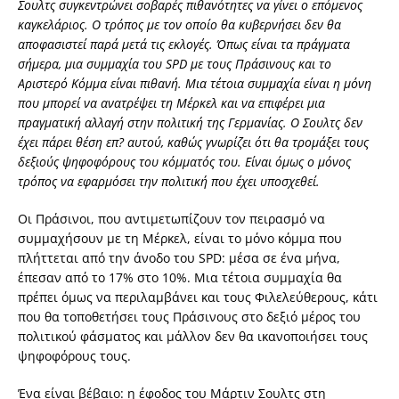
Σουλτς συγκεντρώνει σοβαρές πιθανότητες να γίνει ο επόμενος
καγκελάριος. Ο τρόπος με τον οποίο θα κυβερνήσει δεν θα
αποφασιστεί παρά μετά τις εκλογές. Όπως είναι τα πράγματα
σήμερα, μια συμμαχία του SPD με τους Πράσινους και το
Αριστερό Κόμμα είναι πιθανή. Μια τέτοια συμμαχία είναι η μόνη
που μπορεί να ανατρέψει τη Μέρκελ και να επιφέρει μια
πραγματική αλλαγή στην πολιτική της Γερμανίας. Ο Σουλτς δεν
έχει πάρει θέση επ? αυτού, καθώς γνωρίζει ότι θα τρομάξει τους
δεξιούς ψηφοφόρους του κόμματός του. Είναι όμως ο μόνος
τρόπος να εφαρμόσει την πολιτική που έχει υποσχεθεί.
Οι Πράσινοι, που αντιμετωπίζουν τον πειρασμό να
συμμαχήσουν με τη Μέρκελ, είναι το μόνο κόμμα που
πλήττεται από την άνοδο του SPD: μέσα σε ένα μήνα,
έπεσαν από το 17% στο 10%. Μια τέτοια συμμαχία θα
πρέπει όμως να περιλαμβάνει και τους Φιλελεύθερους, κάτι
που θα τοποθετήσει τους Πράσινους στο δεξιό μέρος του
πολιτικού φάσματος και μάλλον δεν θα ικανοποιήσει τους
ψηφοφόρους τους.
Ένα είναι βέβαιο: η έφοδος του Μάρτιν Σουλτς στη