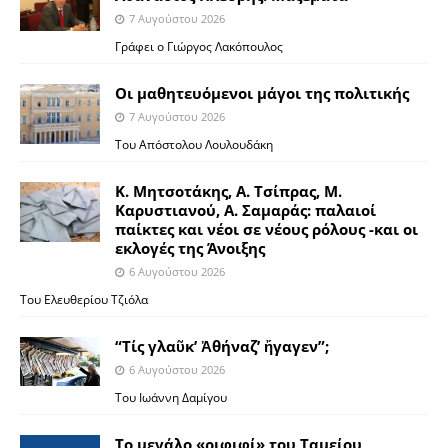
7 Αυγούστου 2026
Γράφει ο Γιώργος Λακόπουλος
Οι μαθητευόμενοι μάγοι της πολιτικής
7 Αυγούστου 2026
Του Απόστολου Λουλουδάκη
Κ. Μητσοτάκης, Α. Τσίπρας, Μ.
Καρυστιανού, Α. Σαμαράς: παλαιοί
παίκτες και νέοι σε νέους ρόλους -και οι
εκλογές της Άνοιξης
6 Αυγούστου 2026
Του Ελευθερίου Τζιόλα
“Τίς γλαῦκ’ Ἀθήναζ’ ἤγαγεν”;
6 Αυγούστου 2026
Του Ιωάννη Δαμίγου
Το μεγάλο «ριφιφί» του Ταμείου