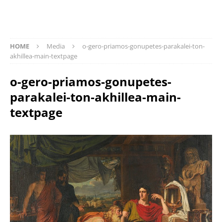
HOME
Media
o-gero-priamos-gonupetes-parakalei-ton-
akhillea-main-textpage
o-gero-priamos-gonupetes-
parakalei-ton-akhillea-main-
textpage