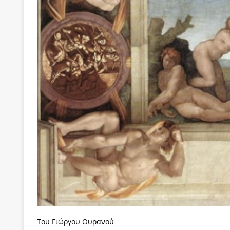
[ 3 Αυγούστου 2026 ]
Γιατί λιγοστεύουν «τα χρόνι
εμβληματικό «Πολίτη Κέιν»
ΠΑΡΕΜΒΑΣΕΙΣ
[ 3 Αυγούστου 2026 ]
Το Νομικό DNA του Υπερταμ
[ 3 Αυγούστου 2026 ]
Το γάλλιο και η γεωπολιτική
[ 3 Αυγούστου 2026 ]
«Εδοξάσθη κρυπτομένη και 
ΠΑΡΕΜΒΑΣΕΙΣ
[ 3 Αυγούστου 2026 ]
Να σπάσουμε τους δήμους ή
[ 2 Αυγούστου 2026 ]
Σκορδαλιά χωρίς σκόρδο: Η
Του Γιώργο