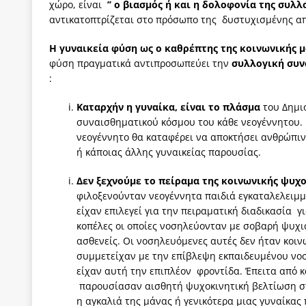
χώρο, είναι
’’ ο βιασμός ή και η δολοφονία της συλ
αντικατοπτρίζεται στο πρόσωπο της δυστυχισμένης α
Η γυναικεία φύση ως ο καθρέπτης της 
φύση πραγματικά αντιπροσωπεύει την
συλλογική συν
:
Καταρχήν η γυναίκα, είναι το πλάσμα
του Δημιο
συναισθηματικού κόσμου του κάθε νεογέννητου. 
νεογέννητο θα καταφέρει να αποκτήσει ανθρώπι
ή κάποιας άλλης γυναικείας παρουσίας.
Δεν ξεχνούμε το πείραμα της κοινωνικής ψυχ
φιλοξενούνταν νεογέννητα παιδιά εγκαταλελειμμέ
είχαν επιλεγεί για την πειραματική διαδικασία 
κοπέλες οι οποίες νοσηλεύονταν με σοβαρή ψυχι
ασθενείς. Οι νοσηλευόμενες αυτές δεν ήταν κοιν
συμμετείχαν με την επίβλεψη εκπαιδευμένου νοσ
είχαν αυτή την επιπλέον φροντίδα. Έπειτα από κ
παρουσίασαν αισθητή ψυχοκινητική βελτίωση στ
η αγκαλιά της μάνας ή γενικότερα μιας γυναίκας