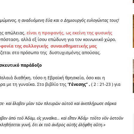
οιμώμενος, η αναδυόμενη Εύα και ο Δημιουργός ευλογώντας τους!
ης απώλειας
, είναι η προφανής, ως εκείνη της φυσικής
υπόσταση, αλλά εξ ίσου επώδυνη για τον κοινωνικό χώρο,
ολοφονία της συλλογικής συναισθηματικής μας
ίζεται στο πρόσωπο της δυστυχισμένης απούσας.
ησκευτικό παράδοξο
Παλαιά διαθήκη, τόσο η Εβραϊκή θρησκεία, όσο και η
 με τη γυναίκα. Στο βιβλίο της ‘’
Γένεσης’’ ,
( 2 : 21-23 ) για
νώσε· καὶ ἔλαβεν μίαν τῶν πλευρῶν αὐτοῦ καὶ ἀνεπλήρωσε σάρκα
βεν ἀπὸ τοῦ Ἀδὰμ, εἰς γυναῖκα… καὶ εἶπεν Ἀδάμ· τοῦτο νῦν ὀστοῦν
κληθήσεται γυνή, ὅτι ἐκ τοῦ ἀνδρὸς αὐτῆς ἐλήφθη αὕτη.»