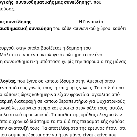
λογικής συναισθηματικής μας συνείδησης’’,
που
πούσας.
κοινωνικής μας συνείδησης
Η Γυναικεία
αισθηματική συνείδηση
του κάθε κοινωνικού χώρου, καθότι
υργού, στην οποία βασίζεται η δόμηση του
Μάλιστα είναι ένα οντολογικό ερώτημα το αν ένα
νη συναισθηματική υπόσταση χωρίς την παρουσία της μάνας
ολογίας
, που έγινε σε κάποιο ίδρυμα στην Αμερική όπου
να από τους γονείς τους ή και χωρίς γονείς. Τα παιδιά που
για κάποιες ώρες καθημερινά είχαν φροντίδα αγκαλιάς από
ατρική διαταραχή σε κάποιο θεραπευτήριο για ψυχιατρικούς
ωνικά λειτουργικά άτομα και φυσικά στον ρόλο τους αυτόν,
ηλευτικού προσωπικού. Τα παιδιά της ομάδας ελέγχου δεν
άποιο χρονικό διάστημα τα παιδιά της πειραματικής ομάδας
ην ανάπτυξή τους. Τα αποτελέσματα της έρευνας ήταν, ότι
 που συμπεριφέρεται σαν να ήταν μάνα, είναι εκείνο που