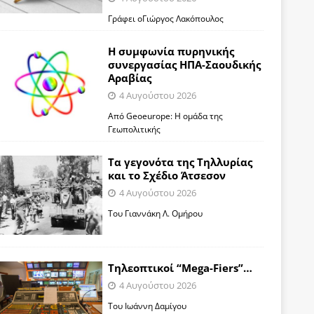
Γράφει οΓιώργος Λακόπουλος
Η συμφωνία πυρηνικής
συνεργασίας ΗΠΑ-Σαουδικής
Αραβίας
4 Αυγούστου 2026
Από Geoeurope: H ομάδα της
Γεωπολιτικής
Τα γεγονότα της Τηλλυρίας
και το Σχέδιο Άτσεσον
4 Αυγούστου 2026
Toυ Γιαννάκη Λ. Ομήρου
Tηλεοπτικοί “Mega-Fiers”…
4 Αυγούστου 2026
Toυ Ιωάννη Δαμίγου