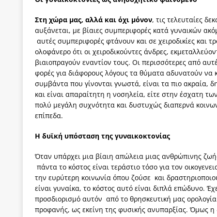
Στη χώρα μας, αλλά και όχι μόνον
, τις τελευταίες δε
αυξάνεται, με βίαιες συμπεριφορές κατά γυναικών ακό
αυτές συμπεριφορές φτάνουν και σε χειροδικίες και τ
ολοφάνερο ότι οι χειροδικούντες άνδρες, εκμεταλλεύο
βιαιοπραγούν εναντίον τους. Οι περισσότερες από αυτέ
φορές για διάφορους λόγους τα θύματα αδυνατούν να κα
συμβάντα που γίνονται γνωστά, είναι τα πιο ακραία, δ
και είναι απαραίτητη η νοσηλεία, είτε στην έσχατη τω
πολύ μεγάλη συχνότητα και δυστυχώς διαπερνά κοινωνι
επίπεδα.
Η δυϊκή υπόσταση της γυναικοκτονίας
Όταν υπάρχει μια βίαιη απώλεια μιας ανθρώπινης ζωής 
πάντα το κόστος είναι τεράστιο τόσο για τον οικογενει
την ευρύτερη κοινωνία όπου ζούσε και δραστηριοποι
είναι γυναίκα, το κόστος αυτό είναι διπλά επώδυνο. Έ
προσδιορισμό αυτόν από το θρησκευτική μας ορολογία.
προφανής, ως εκείνη της φυσικής ανυπαρξίας. Όμως η