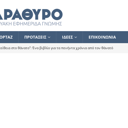
ΟΡΤΑΖ
ΠΡΟΤΑΣΕΙΣ
ΙΔΕΕΣ
ΕΠΙΚΟΙΝΩΝΙΑ
ίθεια στο θάνατο”: Ένα βιβλίο για τα πενήντα χρόνια από τον θάνατό
α το ποιος κοροϊδεύει ποιον Αλέξη
ΑΝΑΓΝΩΣΕΙΣ
 ισχυρίστηκα ότι δεν υπάρχει παρακολούθηση και κέντρο το οποίο
τεί θερμά όσους σπεύδουν να το ενισχύσουν – Συνεχίζουμε
FLASH
ίας θα κινηθεί στην αντίθετη κατεύθυνση
ΑΝΑΓΝΩΣΕΙΣ
ΠΡΟΣΩΠΟΓΡΑΦΙΕΣ
ίλημμα των εκλογών
ΑΝΑΓΝΩΣΕΙΣ