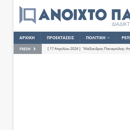
ΑΡΧΙΚΗ
ΠΡΟΕΚΤΑΣΕΙΣ
ΠΟΛΙΤΙΚΗ
ΡΕΠ
[ 17 Απριλίου 2026 ]
“Αλέξανδρος Παναγούλης: Απε
FRESH
του
ΕΠΙΛΟΓΕΣ
[ 17 Φεβρουαρίου 2026 ]
Απορίες και η απορία γι
[ 7 Νοεμβρίου 2022 ]
Kυρ. Μητσοτάκης: “Ουδέποτε
χειρίζεται το λογισμικό Predator”
ΡΕΠΟΡΤΑΖ
[ 21 Ιουλίου 2021 ]
Το Ανοιχτό Παράθυρο ευχαρισ
[ 15 Σεπτεμβρίου 2020 ]
Το εκκρεμές της οικονομ
[ 14 Ιουλίου 2020 ]
Κ. Καραμανλής: Κασσάνδρα
[ 4 Ιουλίου 2020 ]
Το σκληρό φθινόπωρο και το δ