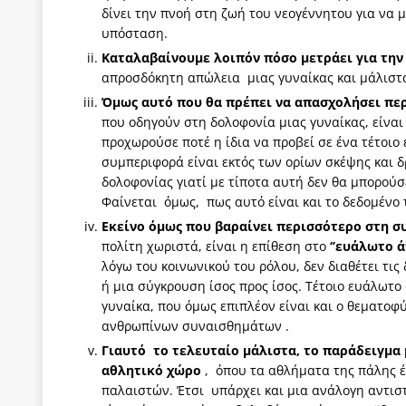
δίνει την πνοή στη ζωή του νεογέννητου για να 
υπόσταση.
Καταλαβαίνουμε λοιπόν πόσο μετράει για την
απροσδόκητη απώλεια μιας γυναίκας και μάλιστα 
Όμως αυτό που θα πρέπει να απασχολήσει πε
που οδηγούν στη δολοφονία μιας γυναίκας, είναι 
προχωρούσε ποτέ η ίδια να προβεί σε ένα τέτοιο
συμπεριφορά είναι εκτός των ορίων σκέψης και δ
δολοφονίας γιατί με τίποτα αυτή δεν θα μπορούσ
Φαίνεται όμως, πως αυτό είναι και το δεδομένο
Εκείνο όμως που βαραίνει περισσότερο στη σ
πολίτη χωριστά, είναι η επίθεση στο
‘’ευάλωτο ά
λόγω του κοινωνικού του ρόλου, δεν διαθέτει τις 
ή μια σύγκρουση ίσος προς ίσος. Τέτοιο ευάλωτο
γυναίκα, που όμως επιπλέον είναι και ο θεματοφ
ανθρωπίνων συναισθημάτων .
Γιαυτό το τελευταίο μάλιστα, το παράδειγμα μ
αθλητικό χώρο
, όπου τα αθλήματα της πάλης 
παλαιστών. Έτσι υπάρχει και μια ανάλογη αντιστ