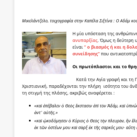
Μικελάντζελο, τοιχογραφία στην Καπέλα Σιξτίνα : Ο Αδάμ κ
Η μία υπόσταση της ανθρώπιν
ανυπαρξίας
. Όμως η δεύτερη 
είναι
’’ ο βιασμός ή και η δ
συνείδησης’’
που αντικατοπτρ
Οι πρωτόπλαστοι και το θρ
Κατά την Αγία γραφή και τη 
Χριστιανική, παραδέχονται την πλήρη ισότητα του άνδρα
τη στιγμή της πλάσης, ακριβώς αναφέρεται :
«καὶ ἐπέβαλεν ὁ Θεὸς ἔκστασιν ἐπὶ τὸν Ἀδάμ, καὶ ὑπ
ἀντ᾿ αὐτῆς.»
«καὶ ᾠκοδόμησεν ὁ Κύριος ὁ Θεὸς τὴν πλευρὰν, ἣν ἔλα
ἐκ τῶν ὀστέων μου καὶ σὰρξ ἐκ τῆς σαρκός μου· αὕτη 