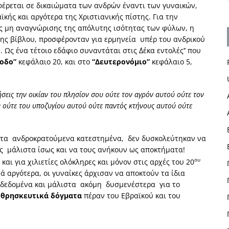
αφέρεται σε δικαιώματα των ανδρών έναντι των γυναικών,
κής και αργότερα της Χριστιανικής πίστης. Για την
ς μη αναγνώρισης της απόλυτης ισότητας των φύλων, η
της βίβλου, προσφέρονταν για ερμηνεία υπέρ του ανδρικού
ς ένα τέτοιο εδάφιο συναντάται στις ΄΄Δέκα εντολές’’ που
ξοδο”
κεφάλαιο 20, και στο
“Δευτερονόμιο”
κεφάλαιο 5,
ται τα εξής :
ήσεις την οικίαν του πλησίον σου ούτε τον αγρόν αυτού ούτε τον
 ούτε του υποζυγίου αυτού ούτε παντός κτήνους αυτού ούτε
ύντα ανδροκρατούμενα κατεστημένα, δεν δυσκολεύτηκαν να
ες μάλιστα ίσως και να τους ανήκουν ως αποκτήματα!
ου
αι για χιλιετίες ολόκληρες και μόνον στις αρχές του 20
ά αργότερα, οι γυναίκες άρχισαν να αποκτούν τα ίδια
ά δεδομένα και μάλιστα ακόμη δυσμενέστερα για το
 θρησκευτικά δόγματα
πέραν του Εβραϊκού και του