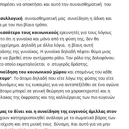
μπορέσει να αποκτήσει και αυτό την συναισθηματική του
 συλλογική
συναισθηματική μας συνείδηση η άδικη και
με τον πιο βίαιο τρόπο.
ρισσότερο τους κοινωνικούς
ερευνητές για τους λόγους
το ότι η γυναίκα και μόνο από τη φύση της, δεν θα
 εγχείρημα. Δηλαδή με άλλα λόγια, η βίαιη αυτή
ράσης της γυναίκας. Η γυναίκα δηλαδή πέφτει θύμα μιας
ε να βρεθεί στον αντίρροπο ρόλο. Τον ρόλο της δολοφόνου.
 το οποίο εκμεταλεύεται ο στυγερός δράστης.
υνείδηση του κοινωνικού χώρου
και επομένως του κάθε
τομο’’
. Το άτομο δηλαδή που είτε λόγω της φύσης του είτε
δυνάμεις και τις ευκαιρίες για να ανταπεξέλθει σε ένα αγώνα
 άτομο μπορεί σε γενική θεώρηση να χαρακτηριστεί και η
ύλακας της έκφρασης και της καλλιέργειας των πιο ευγενών
ας το δίνει και η συνείδηση της ευγενούς άμιλλας στον
έχουν κατηγοριοποιηθεί ανάλογα με το σωματικό βάρος των
οίχιση και στη μυϊκή τους δύναμη. Και αυτό για να μην