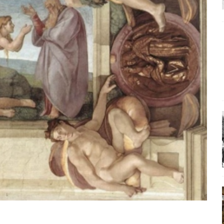
α της αθωότητας;» Το «αίνιγμα»και η «λύση» του μέσα από τον
είου και οι Ρήτρες του ESM
ΑΠΟΨΕΙΣ
 ισχύς για την Ελλάδα
ΑΠΟΨΕΙΣ
εγελοιοποιήθη εμφανιζόμενη»: Το άδοξο βήμα της Μ. Καρυστιανού
 τον υπερσυγκεντρωτισμό;
ΠΑΡΕΜΒΑΣΕΙΣ
 αυτοεκπλήρωση του Τσίπρα
ΑΝΑΓΝΩΣΕΙΣ
υ Ουρανού