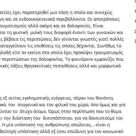
καετίες έχει παρατηρηθεί μια τάση η οποία και συνεχώς
μη και σε ενδοοικογενειακά περιβάλλοντα. Οι αποτρόπαιες
ραυματισμούς αλλά ακόμη και σε δολοφονίες. Είναι
νται τη φυσική μυϊκή τους διαφορά έναντι των γυναικών και
ς βέβαια τις περιπτώσεις δεν γίνονται γνωστές γιατί πολλές
ταγγείλουν τις επιθέσεις τις οποίες δέχονται. Συνήθως τα
ηλαδή είτε σε εκείνα στα οποία έχει προκύψει τραυματισμός
ν περιπτώσεων της δολοφονίας. Το φαινόμενο εμφανίζει πια,
κές τάξεις θρησκευτικές πεποιθήσεις αλλά και μορφωτικά
εξ αιτίας εγκληματικής ενέργειας, πέραν του θανόντα,
ακό, τον συγγενικό και τον φιλικό του χώρο, όσο όμως και για
ούνταν το άτυχο άτομο. Όμως στην περίπτωση που το θύμα
χει την διάσταση του δισυπόστατου, για να δανειστούμε τον
 Η μία υπόσταση της ανθρώπινης απώλειας, , είναι η
 δεύτερη υπόσταση αλλά εξ ίσου επώδυνη για τον κοινωνικό