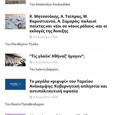
Του Απόστολου Λουλουδάκη
Κ. Μητσοτάκης, Α. Τσίπρας, Μ.
Καρυστιανού, Α. Σαμαράς: παλαιοί
παίκτες και νέοι σε νέους ρόλους -και οι
εκλογές της Άνοιξης
6 Αυγούστου 2026
Του Ελευθερίου Τζιόλα
“Τίς γλαῦκ’ Ἀθήναζ’ ἤγαγεν”;
6 Αυγούστου 2026
Του Ιωάννη Δαμίγου
Το μεγάλο «ριφιφί» του Ταμείου
Ανάκαμψης: Κυβερνητική απληστία και
αντιπολιτευτική αφασία
6 Αυγούστου 2026
Του Κώστα Παπαθεοδώρου