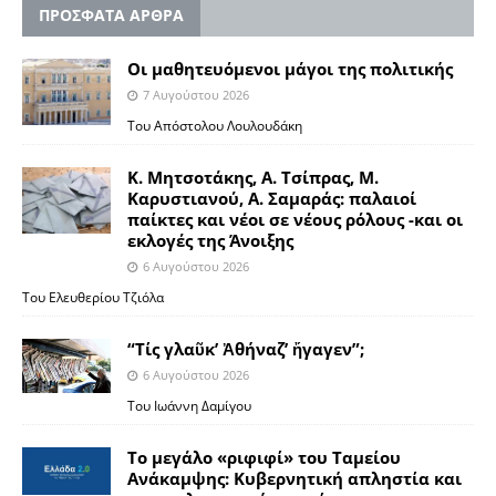
ΠΡΟΣΦΑΤΑ ΑΡΘΡΑ
Οι μαθητευόμενοι μάγοι της πολιτικής
7 Αυγούστου 2026
Του Απόστολου Λουλουδάκη
Κ. Μητσοτάκης, Α. Τσίπρας, Μ.
Καρυστιανού, Α. Σαμαράς: παλαιοί
παίκτες και νέοι σε νέους ρόλους -και οι
εκλογές της Άνοιξης
6 Αυγούστου 2026
Του Ελευθερίου Τζιόλα
“Τίς γλαῦκ’ Ἀθήναζ’ ἤγαγεν”;
6 Αυγούστου 2026
Του Ιωάννη Δαμίγου
Το μεγάλο «ριφιφί» του Ταμείου
Ανάκαμψης: Κυβερνητική απληστία και