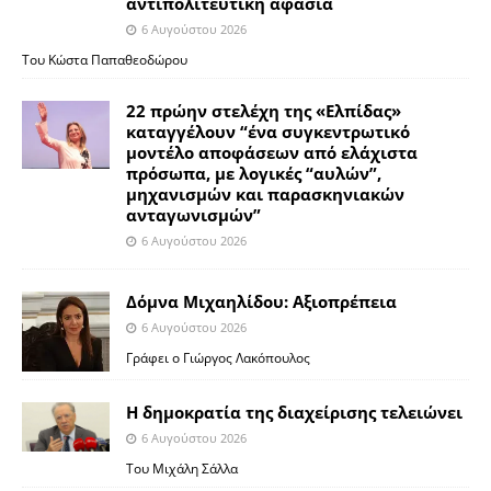
αντιπολιτευτική αφασία
6 Αυγούστου 2026
Του Κώστα Παπαθεοδώρου
22 πρώην στελέχη της «Ελπίδας»
καταγγέλουν “ένα συγκεντρωτικό
μοντέλο αποφάσεων από ελάχιστα
πρόσωπα, με λογικές “αυλών”,
μηχανισμών και παρασκηνιακών
ανταγωνισμών”
6 Αυγούστου 2026
Δόμνα Μιχαηλίδου: Αξιοπρέπεια
6 Αυγούστου 2026
Γράφει ο Γιώργος Λακόπουλος
Η δημοκρατία της διαχείρισης τελειώνει
6 Αυγούστου 2026
Του Μιχάλη Σάλλα