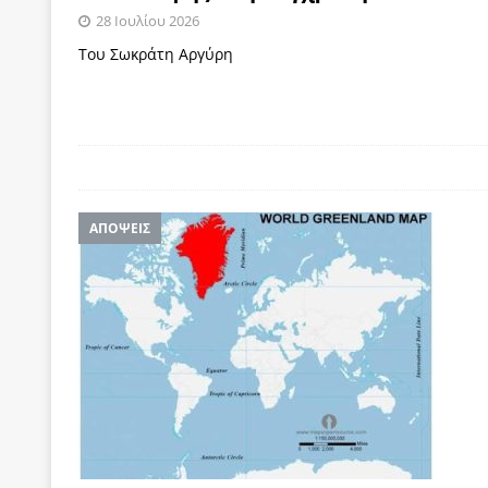
28 Ιουλίου 2026
των δύο κομμάτων και όχι Ανδρουλάκη -Τσίπρα.
Του Σωκράτη Αργύρη
[ 3 Αυγούστου 2026 ]
Η τραγωδία της δημοκρατική
μπορούν να φέρουν την αλλαγή
ΠΡΟΕΚΤΑΣΕΙΣ
[ 3 Αυγούστου 2026 ]
Γιατί λιγοστεύουν «τα χρόνι
εμβληματικό «Πολίτη Κέιν»
ΠΑΡΕΜΒΑΣΕΙΣ
[ 3 Αυγούστου 2026 ]
Το Νομικό DNA του Υπερταμ
ΑΠΟΨΕΙΣ
[ 3 Αυγούστου 2026 ]
Το γάλλιο και η γεωπολιτική
[ 3 Αυγούστου 2026 ]
«Εδοξάσθη κρυπτομένη και 
ΠΑΡΕΜΒΑΣΕΙΣ