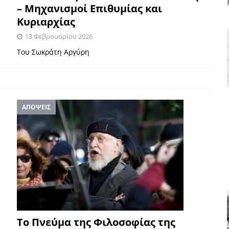
– Μηχανισμοί Επιθυμίας και
ΑΠΟΨΕΙΣ
Κυριαρχίας
ς παράταξης: Ο λαός θέλει, αλλά τα κόμματα της αντιπολίτευσης δεν
13 Φεβρουαρίου 2026
Του Σωκράτη Αργύρη
α της αθωότητας;» Το «αίνιγμα»και η «λύση» του μέσα από τον
είου και οι Ρήτρες του ESM
ΑΠΟΨΕΙΣ
ΑΠΟΨΕΙΣ
 ισχύς για την Ελλάδα
ΑΠΟΨΕΙΣ
εγελοιοποιήθη εμφανιζόμενη»: Το άδοξο βήμα της Μ. Καρυστιανού
Το Πνεύμα της Φιλοσοφίας της