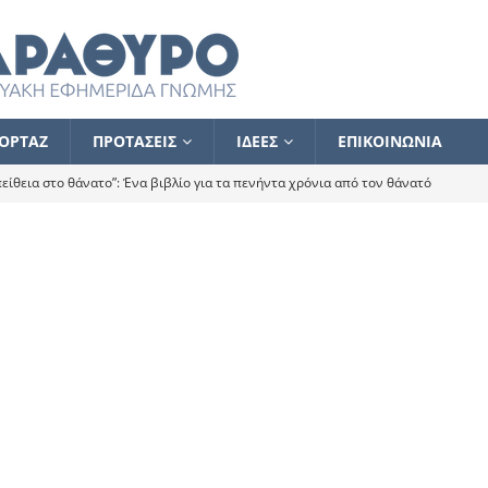
ΟΡΤΑΖ
ΠΡΟΤΑΣΕΙΣ
ΙΔΕΕΣ
ΕΠΙΚΟΙΝΩΝΙΑ
ίθεια στο θάνατο”: Ένα βιβλίο για τα πενήντα χρόνια από τον θάνατό
α το ποιος κοροϊδεύει ποιον Αλέξη
ΑΝΑΓΝΩΣΕΙΣ
 ισχυρίστηκα ότι δεν υπάρχει παρακολούθηση και κέντρο το οποίο
τεί θερμά όσους σπεύδουν να το ενισχύσουν – Συνεχίζουμε
FLASH
ίας θα κινηθεί στην αντίθετη κατεύθυνση
ΑΝΑΓΝΩΣΕΙΣ
ΠΡΟΣΩΠΟΓΡΑΦΙΕΣ
ίλημμα των εκλογών
ΑΝΑΓΝΩΣΕΙΣ