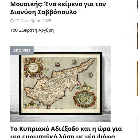
Μουσικής: Ένα κείμενο για τον
Διονύση Σαββόπουλο
23 Οκτωβρίου 2025
Του Σωκράτη Αργύρη
ΑΠΟΨΕΙΣ
Το Κυπριακό Αδιέξοδο και η ώρα για
μια ευρωπαϊκή λύση με μία ψήφο