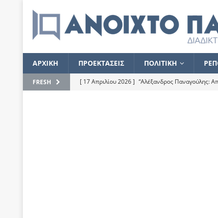
ΑΡΧΙΚΗ
ΠΡΟΕΚΤΑΣΕΙΣ
ΠΟΛΙΤΙΚΗ
ΡΕΠ
[ 17 Απριλίου 2026 ]
“Αλέξανδρος Παναγούλης: Απε
FRESH
του
ΕΠΙΛΟΓΕΣ
[ 17 Φεβρουαρίου 2026 ]
Απορίες και η απορία γι
[ 7 Νοεμβρίου 2022 ]
Kυρ. Μητσοτάκης: “Ουδέποτε
χειρίζεται το λογισμικό Predator”
ΡΕΠΟΡΤΑΖ
[ 21 Ιουλίου 2021 ]
Το Ανοιχτό Παράθυρο ευχαρισ
[ 15 Σεπτεμβρίου 2020 ]
Το εκκρεμές της οικονομ
[ 14 Ιουλίου 2020 ]
Κ. Καραμανλής: Κασσάνδρα
[ 4 Ιουλίου 2020 ]
Το σκληρό φθινόπωρο και το δ