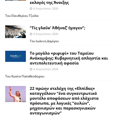
εκλογές της Άνοιξης
6 Αυγούστου 2026
Του Ελευθερίου Τζιόλα
“Τίς γλαῦκ’ Ἀθήναζ’ ἤγαγεν”;
6 Αυγούστου 2026
Του Ιωάννη Δαμίγου
Το μεγάλο «ριφιφί» του Ταμείου
Ανάκαμψης: Κυβερνητική απληστία και
αντιπολιτευτική αφασία
6 Αυγούστου 2026
Του Κώστα Παπαθεοδώρου
22 πρώην στελέχη της «Ελπίδας»
καταγγέλουν “ένα συγκεντρωτικό
μοντέλο αποφάσεων από ελάχιστα
πρόσωπα, με λογικές “αυλών”,
μηχανισμών και παρασκηνιακών
ανταγωνισμών”