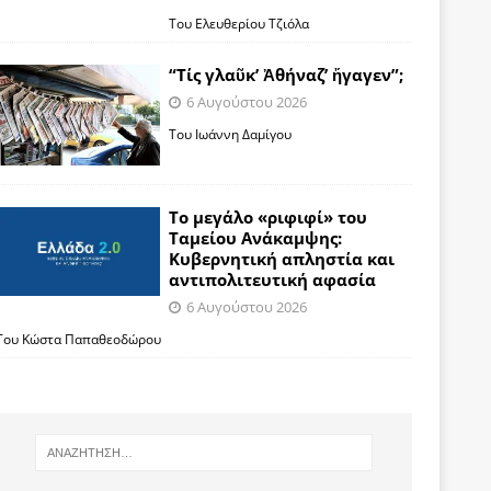
Του Ελευθερίου Τζιόλα
“Τίς γλαῦκ’ Ἀθήναζ’ ἤγαγεν”;
6 Αυγούστου 2026
Του Ιωάννη Δαμίγου
Το μεγάλο «ριφιφί» του
Ταμείου Ανάκαμψης:
Κυβερνητική απληστία και
αντιπολιτευτική αφασία
6 Αυγούστου 2026
Του Κώστα Παπαθεοδώρου