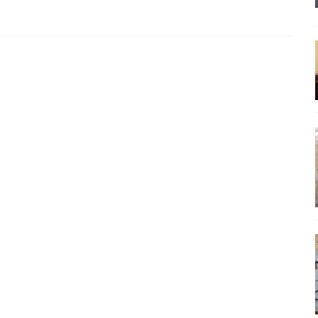
έπεια
ΠΡΟΒΟΛΕΣ
ης τελειώνει
ΠΑΡΕΜΒΑΣΕΙΣ
ΣΚΕΨΕΙΣ
γησίες
ΠΡΟΒΟΛΕΣ
νερό
ΑΝΑΓΝΩΣΕΙΣ
: από τον Αντιδιαφωτισμό στον ψηφιακό Κοινωνικό Δαρβινισμό
δημοσιογραφία βάζει τα χέρια της και βγάζει τα μάτια της
ΑΠΟΨΕΙΣ