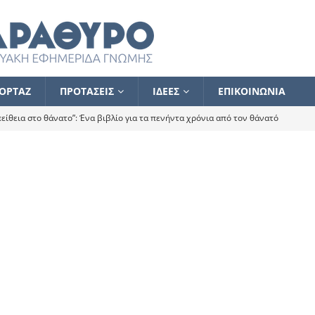
ΟΡΤΑΖ
ΠΡΟΤΑΣΕΙΣ
ΙΔΕΕΣ
ΕΠΙΚΟΙΝΩΝΙΑ
ίθεια στο θάνατο”: Ένα βιβλίο για τα πενήντα χρόνια από τον θάνατό
α το ποιος κοροϊδεύει ποιον Αλέξη
ΑΝΑΓΝΩΣΕΙΣ
 ισχυρίστηκα ότι δεν υπάρχει παρακολούθηση και κέντρο το οποίο
τεί θερμά όσους σπεύδουν να το ενισχύσουν – Συνεχίζουμε
FLASH
ίας θα κινηθεί στην αντίθετη κατεύθυνση
ΑΝΑΓΝΩΣΕΙΣ
ΠΡΟΣΩΠΟΓΡΑΦΙΕΣ
ίλημμα των εκλογών
ΑΝΑΓΝΩΣΕΙΣ