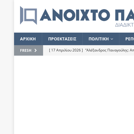
ΑΡΧΙΚΗ
ΠΡΟΕΚΤΑΣΕΙΣ
ΠΟΛΙΤΙΚΗ
ΡΕΠ
[ 17 Απριλίου 2026 ]
“Αλέξανδρος Παναγούλης: Απε
FRESH
του
ΕΠΙΛΟΓΕΣ
[ 17 Φεβρουαρίου 2026 ]
Απορίες και η απορία γι
[ 7 Νοεμβρίου 2022 ]
Kυρ. Μητσοτάκης: “Ουδέποτε
χειρίζεται το λογισμικό Predator”
ΡΕΠΟΡΤΑΖ
[ 21 Ιουλίου 2021 ]
Το Ανοιχτό Παράθυρο ευχαρισ
[ 15 Σεπτεμβρίου 2020 ]
Το εκκρεμές της οικονομ
[ 14 Ιουλίου 2020 ]
Κ. Καραμανλής: Κασσάνδρα
[ 4 Ιουλίου 2020 ]
Το σκληρό φθινόπωρο και το δ