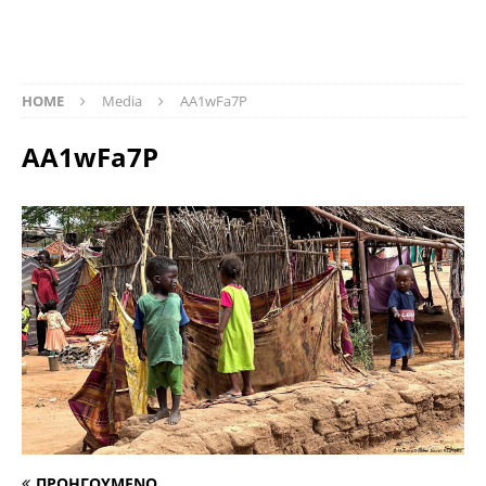
HOME
Media
AA1wFa7P
AA1wFa7P
ΠΡΟΗΓΟΥΜΕΝΟ