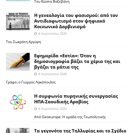
Του Κώστα Βαξεβάνη
Η γενεαλογία του φασισμού: από τον
Αντιδιαφωτισμό στον ψηφιακό
Κοινωνικό Δαρβινισμό
4 Αυγούστου 2026
Του Σωκράτη Αργύρη
Εφημερίδα «Εστία»: Όταν η
δημοσιογραφία βάζει τα χέρια της και
βγάζει τα μάτια της
4 Αυγούστου 2026
Γράφει ο Γιώργος Λακόπουλος
Η συμφωνία πυρηνικής συνεργασίας
ΗΠΑ-Σαουδικής Αραβίας
4 Αυγούστου 2026
Από Geoeurope: H ομάδα της Γεωπολιτικής
Τα γεγονότα της Τηλλυρίας και το Σχέδιο